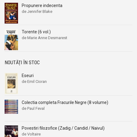
Aleksandr Beleaev
Aleksandr Beleaev
Propunere indecenta
de Jennifer Blake
Alessandro Parronchi
Alessandro Parronchi
Alex Mihai Stoenescu
Alex Mihai Stoenescu
Alexandr Soljenitin
Alexandr Soljenitin
Torente (6 vol.)
de Marie Anne Desmarest
Alexandra Jones
Alexandra Jones
Alexandra Mosneaga
Alexandra Mosneaga
Alexandra Ripley
Alexandra Ripley
NOUTĂȚI ÎN STOC
Alexandre Dumas
Alexandre Dumas
Eseuri
Alexandre Dumas fiul
Alexandre Dumas fiul
de Emil Cioran
Alexandre Koyre
Alexandre Koyre
Alexandrian
Alexandrian
Colectia completa Fracurile Negre (8 volume)
Alexandru Balaci
Alexandru Balaci
de Paul Feval
Alexandru Busuioceanu
Alexandru Busuioceanu
Alexandru Dobos
Alexandru Dobos
Povestiri filozofice (Zadig / Candid / Naivul)
Alexandru Elian
Alexandru Elian
de Voltaire