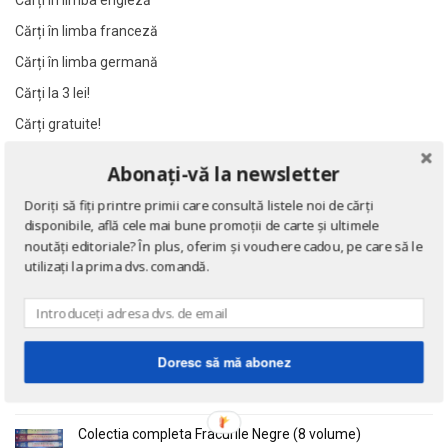
Cărți în limba engleză
Al James
Al James
Cărți în limba franceză
Al. Alexianu
Al. Alexianu
Cărți în limba germană
Al. Caprariu
Al. Caprariu
Cărți la 3 lei!
Al. Dumitrescu
Al. Dumitrescu
Cărți gratuite!
Al. Philippide
Al. Philippide
Al. Piru
Al. Piru
Abonați-vă la newsletter
NOUTĂȚI
Alain Besancon
Alain Besancon
Doriți să fiți printre primii care consultă listele noi de cărți
Alain Bombard
Alain Bombard
disponibile, află cele mai bune promoții de carte și ultimele
Eseuri
noutăți editoriale? În plus, oferim și vouchere cadou, pe care să le
Alain Danielou
Alain Danielou
de Emil Cioran
utilizați la prima dvs. comandă.
Alain Lallemand
Alain Lallemand
Alain Lesage
Alain Lesage
Alain Manevy
Alain Manevy
Doctrina sau Cele patru carti clasice ale Chinei
de Confucius
Doresc să mă abonez
Alan Bullock
Alan Bullock
Alan Butler
Alan Butler
Alan Dean Foster
Alan Dean Foster
Colectia completa Fracurile Negre (8 volume)