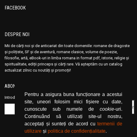
Ana Maria Marin
Ana Maria Marin
FACEBOOK
Anais Nin
Anais Nin
Anatole France
Anatole France
Anatoli Ribakov
Anatoli Ribakov
DESPRE NOI
Anatolie Panis
Anatolie Panis
Mii de cărți noi și de anticariat din toate domeniile: romane de dragoste
Anca Dan
Anca Dan
și polițiste, SF și de aventură, romane clasice, volume de poezie,
Andocide
Andocide
filosofie, artă, eBook-uri in limba romana in format pdf, istorie, religie și
Andre Bejin
Andre Bejin
spiritualitate, ediții princeps și cărți rare. Vă așteptăm cu un catalog
actualizat zilnic cu noutăți și promoții!
Andre Castelot
Andre Castelot
Andre Clot
Andre Clot
ABONEAZĂ-TE LA NEWSLETTER
Andre Felibien
Andre Felibien
Pentru a asigura buna funcționare a acestui
Introduceți adresa dvs. de email și dați click pe butonul de abonare.
Andre Leroi-Gourhan
Andre Leroi-Gourhan
site, uneori folosim mici fișiere cu date,
Andre Malraux
Andre Malraux
cunoscute sub numele de
cookie
-uri.
Continuând să utilizați site-ul nostru,
Andre Maurois
Andre Maurois
acceptați și sunteți de acord cu
termenii de
Andre Miquel
Andre Miquel
utilizare
și
politica de confidențialitate
.
Andre Theuriet
Andre Theuriet