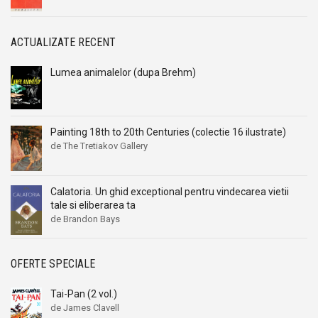
Alexandru I. Gonta
Alexandru I. Gonta
Alexandru Kiritescu
Alexandru Kiritescu
ACTUALIZATE RECENT
Alexandru Madgearu
Alexandru Madgearu
Alexandru Mitru
Alexandru Mitru
Lumea animalelor (dupa Brehm)
Alexandru Tanase
Alexandru Tanase
Alexandru Vianu
Alexandru Vianu
Alexandru Vlahuta
Alexandru Vlahuta
Painting 18th to 20th Centuries (colectie 16 ilustrate)
de The Tretiakov Gallery
Alexandru Vulpe
Alexandru Vulpe
Alexei Tolstoi
Alexei Tolstoi
Alfred de Musset
Alfred de Musset
Calatoria. Un ghid exceptional pentru vindecarea vietii
tale si eliberarea ta
Alfred Harlaoanu
Alfred Harlaoanu
de Brandon Bays
Alice Hoffman
Alice Hoffman
Alice Năstase
Alice Năstase
OFERTE SPECIALE
Alison Tyler
Alison Tyler
Alison York
Alison York
Tai-Pan (2 vol.)
de James Clavell
Alistair Maclean
Alistair Maclean