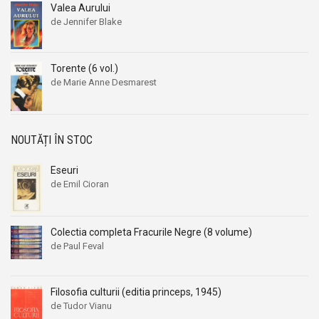
Valea Aurului
Aleksandr Beleaev
Aleksandr Beleaev
de Jennifer Blake
Alessandro Parronchi
Alessandro Parronchi
Alex Mihai Stoenescu
Alex Mihai Stoenescu
Torente (6 vol.)
Alexandr Soljenitin
Alexandr Soljenitin
de Marie Anne Desmarest
Alexandra Jones
Alexandra Jones
Alexandra Mosneaga
Alexandra Mosneaga
Alexandra Ripley
Alexandra Ripley
NOUTĂȚI ÎN STOC
Alexandre Dumas
Alexandre Dumas
Eseuri
Alexandre Dumas fiul
Alexandre Dumas fiul
de Emil Cioran
Alexandre Koyre
Alexandre Koyre
Alexandrian
Alexandrian
Colectia completa Fracurile Negre (8 volume)
Alexandru Balaci
Alexandru Balaci
de Paul Feval
Alexandru Busuioceanu
Alexandru Busuioceanu
Alexandru Dobos
Alexandru Dobos
Filosofia culturii (editia princeps, 1945)
Alexandru Elian
Alexandru Elian
de Tudor Vianu