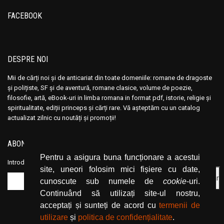
Ana Maria Marin
Ana Maria Marin
FACEBOOK
Anais Nin
Anais Nin
Anatole France
Anatole France
Anatoli Ribakov
Anatoli Ribakov
DESPRE NOI
Anatolie Panis
Anatolie Panis
Anca Dan
Anca Dan
Mii de cărți noi și de anticariat din toate domeniile: romane de dragoste
și polițiste, SF și de aventură, romane clasice, volume de poezie,
Andocide
Andocide
filosofie, artă, eBook-uri in limba romana in format pdf, istorie, religie și
Andre Bejin
Andre Bejin
spiritualitate, ediții princeps și cărți rare. Vă așteptăm cu un catalog
actualizat zilnic cu noutăți și promoții!
Andre Castelot
Andre Castelot
Andre Clot
Andre Clot
ABONEAZĂ-TE LA NEWSLETTER
Andre Felibien
Andre Felibien
Pentru a asigura buna funcționare a acestui
Introduceți adresa dvs. de email și dați click pe butonul de abonare.
Andre Leroi-Gourhan
Andre Leroi-Gourhan
site, uneori folosim mici fișiere cu date,
Andre Malraux
Andre Malraux
cunoscute sub numele de
cookie
-uri.
Andre Maurois
Andre Maurois
Continuând să utilizați site-ul nostru,
acceptați și sunteți de acord cu
termenii de
Andre Miquel
Andre Miquel
utilizare
și
politica de confidențialitate
.
Andre Theuriet
Andre Theuriet