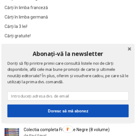
Al James
Al James
Cărți în limba franceză
Al. Alexianu
Al. Alexianu
Cărți în limba germană
Al. Caprariu
Al. Caprariu
Cărți la 3 lei!
Al. Dumitrescu
Al. Dumitrescu
Cărți gratuite!
Al. Philippide
Al. Philippide
Al. Piru
Al. Piru
Abonați-vă la newsletter
NOUTĂȚI
Alain Besancon
Alain Besancon
Doriți să fiți printre primii care consultă listele noi de cărți
Alain Bombard
Alain Bombard
Eseuri
disponibile, află cele mai bune promoții de carte și ultimele
de Emil Cioran
Alain Danielou
Alain Danielou
noutăți editoriale? În plus, oferim și vouchere cadou, pe care să le
utilizați la prima dvs. comandă.
Alain Lallemand
Alain Lallemand
Alain Lesage
Alain Lesage
Doctrina sau Cele patru carti clasice ale Chinei
Alain Manevy
Alain Manevy
de Confucius
Alan Bullock
Alan Bullock
Doresc să mă abonez
Alan Butler
Alan Butler
Alan Dean Foster
Alan Dean Foster
Colectia completa Fracurile Negre (8 volume)
de Paul Feval