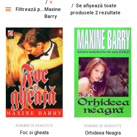
Manuale şcolare
Manuale şcolare
Se afișează toate
Filtrează produsele
Maxine
Sport
Sport
produsele 2 rezultate
Barry
Știință
Știință
Științe sociale
Științe sociale
Teatru și dramaturgie
Teatru și dramaturgie
Ediții princeps
Ediții princeps
Ziare şi reviste
Ziare şi reviste
Benzi desenate
Benzi desenate
Cărți poștale și ilustrate
Cărți poștale și ilustrate
Cărți în limba engleză
Cărți în limba engleză
Cărți în limba franceză
Cărți în limba franceză
Cărți în limba germană
Cărți în limba germană
Cărți la 3 lei!
Cărți la 3 lei!
Cărți gratuite!
Cărți gratuite!
Maxine Barry
Maxine Barry
Autor(i)
Autor(i)
ROMANE DE DRAGOSTE
ROMANE DE DRAGOSTE
Foc si gheata
Orhideea Neagra
Maxine Barry
Maxine Barry