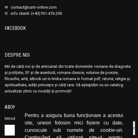
Ana Maria Marin
Ana Maria Marin
✉
contact@carti-online.com
Anais Nin
Anais Nin
✆ info clienti: (+40)761-476.295
Anatole France
Anatole France
FACEBOOK
Anatoli Ribakov
Anatoli Ribakov
Anatolie Panis
Anatolie Panis
Anca Dan
Anca Dan
DESPRE NOI
Andocide
Andocide
Andre Bejin
Andre Bejin
Mii de cărți noi și de anticariat din toate domeniile: romane de dragoste
și polițiste, SF și de aventură, romane clasice, volume de poezie,
Andre Castelot
Andre Castelot
filosofie, artă, eBook-uri in limba romana in format pdf, istorie, religie și
Andre Clot
Andre Clot
spiritualitate, ediții princeps și cărți rare. Vă așteptăm cu un catalog
actualizat zilnic cu noutăți și promoții!
Andre Felibien
Andre Felibien
Andre Leroi-Gourhan
Andre Leroi-Gourhan
ABONEAZĂ-TE LA NEWSLETTER
Andre Malraux
Andre Malraux
Pentru a asigura buna funcționare a acestui
Andre Maurois
Andre Maurois
Introduceți adresa dvs. de email și dați click pe butonul de abonare.
site, uneori folosim mici fișiere cu date,
Andre Miquel
Andre Miquel
cunoscute sub numele de
cookie
-uri.
Andre Theuriet
Andre Theuriet
Continuând să utilizați site-ul nostru,