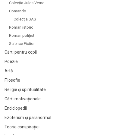
Colecția Jules Verne
A.P. Cehov
A.P. Cehov
Comando
A.P. Samson
A.P. Samson
Colecția SAS
A.S. Byatt
A.S. Byatt
Roman istoric
A.S. Puschin / Puskin
A.S. Puschin / Puskin
Roman polițist
Abatele Alexandru-Stanislas Neyrat
Abatele Alexandru-Stanislas Neyrat
Science Fiction
Abatele Prevost
Abatele Prevost
Cărți pentru copii
Abd-Ru-Shin
Abd-Ru-Shin
Poezie
Abraham Merritt
Abraham Merritt
Artă
Academia de Ştiinţe Sociale
Academia de Ştiinţe Sociale
Filosofie
Academia R.S. România
Academia R.S. România
Religie și spiritualitate
Academia RPR
Academia RPR
Cărți motivaționale
Academia RSR
Academia RSR
Achim Mihu
Achim Mihu
Enciclopedii
Achmat Dangor
Achmat Dangor
Ezoterism și paranormal
Acta Musei Devensis
Acta Musei Devensis
Teoria conspirației
Ada Teodorescu
Ada Teodorescu