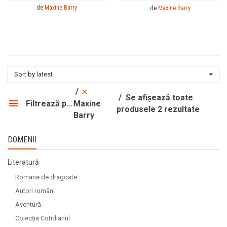
de
Maxine Barry
de
Maxine Barry
***
***
A. Ardelean
A. Ardelean
A. Bonnard
A. Bonnard
A. E. Powell
A. E. Powell
A. Grin
A. Grin
Sort by latest
A. Rafailescu
A. Rafailescu
Se afișează toate
A. Slavutschi
A. Slavutschi
Filtrează produsele
Maxine
produsele 2 rezultate
Barry
A.C. Bhaktivedanta Swami Prabhupada
A.C. Bhaktivedanta Swami Prabhupada
A.D. Miller
A.D. Miller
DOMENII
A.D. Xenopol
A.D. Xenopol
A.E. Van Vogt
A.E. Van Vogt
Literatură
A.I. Kuprin
A.I. Kuprin
Romane de dragoste
A.J. Cronin
A.J. Cronin
Autori români
A.M. Snodgrass
A.M. Snodgrass
Aventură
A.N. Tolstoi
A.N. Tolstoi
Colecția Cotidianul