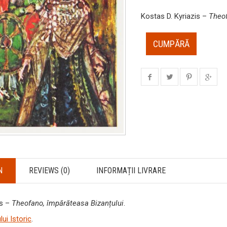
Kostas D. Kyriazis –
Theof
CUMPĂRĂ
N
REVIEWS (0)
INFORMAȚII LIVRARE
is –
Theofano, împărăteasa Bizanțului
.
ui Istoric
.