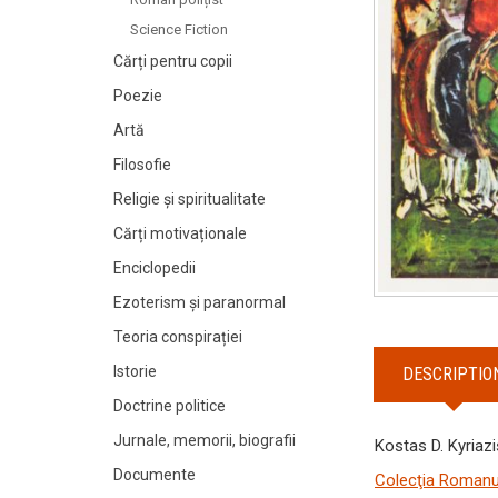
Science Fiction
Cărți pentru copii
Poezie
Artă
Filosofie
Religie și spiritualitate
Cărți motivaționale
Enciclopedii
Ezoterism și paranormal
Teoria conspirației
Istorie
DESCRIPTIO
Doctrine politice
Jurnale, memorii, biografii
Kostas D. Kyriaz
Documente
Colecţia Romanul