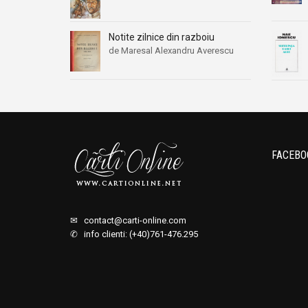
Notite zilnice din razboiu
de Maresal Alexandru Averescu
FACEBO
✉
contact@carti-online.com
✆ info clienti: (+40)761-476.295