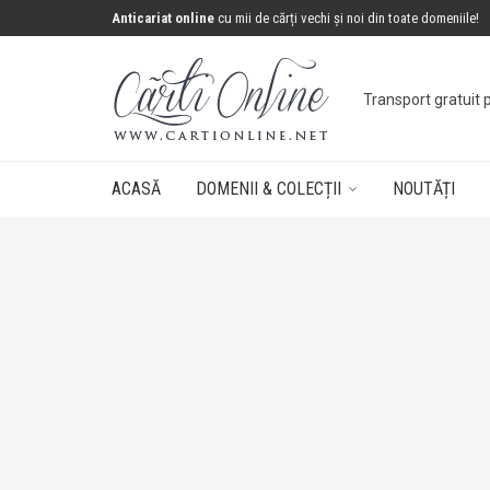
Anticariat online
cu mii de cărți vechi și noi din toate domeniile!
Transport gratuit 
ACASĂ
DOMENII & COLECȚII
NOUTĂȚI