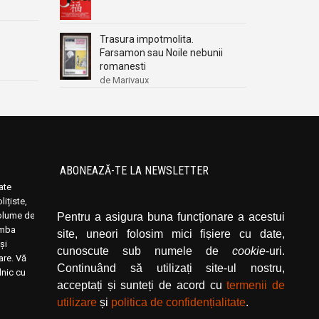
Trasura impotmolita.
Farsamon sau Noile nebunii
romanesti
de Marivaux
ABONEAZĂ-TE LA NEWSLETTER
oate
Introduceți adresa dvs. de email și dați click
ițiste,
pe butonul de abonare.
volume de
Pentru a asigura buna funcționare a acestui
limba
site, uneori folosim mici fișiere cu date,
și
cunoscute sub numele de
cookie
-uri.
rare. Vă
Continuând să utilizați site-ul nostru,
lnic cu
acceptați și sunteți de acord cu
termenii de
utilizare
și
politica de confidențialitate
.