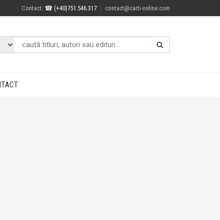
Contact
: ☎ (+40)751.546.317
contact@carti-online.com
NTACT