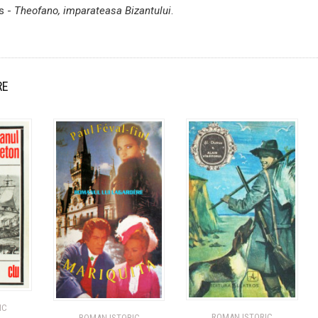
is -
Theofano, imparateasa Bizantului
.
RE
IC
ROMAN ISTORIC
ROMAN ISTORIC