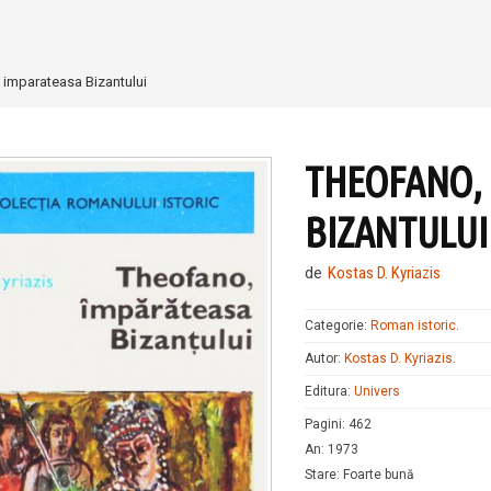
 imparateasa Bizantului
THEOFANO,
BIZANTULUI
de
Kostas D. Kyriazis
Categorie:
Roman istoric
.
Autor:
Kostas D. Kyriazis
.
Editura:
Univers
Pagini
:
462
An
:
1973
Stare
:
Foarte bună