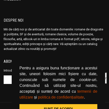
DESPRE NOI
Mii de cărți noi și de anticariat din toate domeniile: romane de dragoste
și polițiste, SF și de aventură, romane clasice, volume de poezie,
filosofie, artă, eBook-uri in limba romana in format pdf, istorie, religie și
spiritualitate, ediții princeps și cărți rare. Vă așteptăm cu un catalog
actualizat zilnic cu noutăți și promoții!
ABONEAZĂ-TE LA NEWSLETTER
Pentru a asigura buna funcționare a acestui
Introduceți adresa dvs. de email și dați click pe butonul de abonare.
site, uneori folosim mici fișiere cu date,
cunoscute sub numele de
cookie
-uri.
Continuând să utilizați site-ul nostru,
acceptați și sunteți de acord cu
termenii de
utilizare
și
politica de confidențialitate
.
SUNT DE ACORD!