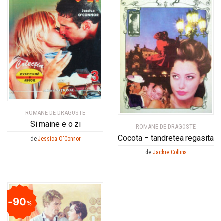
ROMANE DE DRAGOSTE
Si maine e o zi
ROMANE DE DRAGOSTE
Cocota – tandretea regasita
de
Jessica O'Connor
de
Jackie Collins
90
%