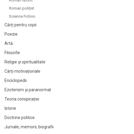
Roman istoric
Roman polițist
Science Fiction
Cărți pentru copii
Poezie
Artă
Filosofie
Religie și spiritualitate
Cărți motivaționale
Enciclopedii
Ezoterism și paranormal
Teoria conspirației
Istorie
Doctrine politice
Jurnale, memorii, biografii