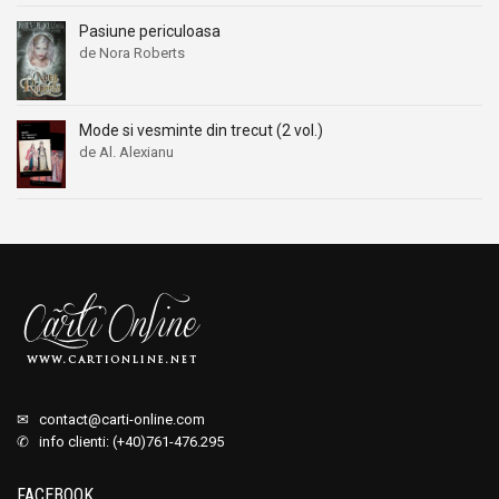
Pasiune periculoasa
de Nora Roberts
Mode si vesminte din trecut (2 vol.)
de Al. Alexianu
✉
contact@carti-online.com
✆ info clienti: (+40)761-476.295
FACEBOOK