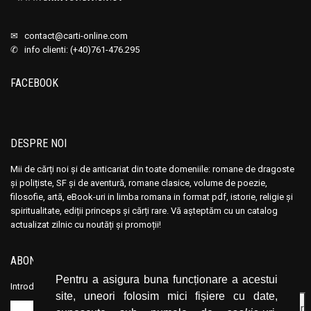
Ana Maria Marin
Ana Maria Marin
Anais Nin
Anais Nin
✉
contact@carti-online.com
Anatole France
Anatole France
✆ info clienti: (+40)761-476.295
Anatoli Ribakov
Anatoli Ribakov
FACEBOOK
Anatolie Panis
Anatolie Panis
Anca Dan
Anca Dan
Andocide
Andocide
DESPRE NOI
Andre Bejin
Andre Bejin
Andre Castelot
Andre Castelot
Mii de cărți noi și de anticariat din toate domeniile: romane de dragoste
și polițiste, SF și de aventură, romane clasice, volume de poezie,
Andre Clot
Andre Clot
filosofie, artă, eBook-uri in limba romana in format pdf, istorie, religie și
Andre Felibien
Andre Felibien
spiritualitate, ediții princeps și cărți rare. Vă așteptăm cu un catalog
actualizat zilnic cu noutăți și promoții!
Andre Leroi-Gourhan
Andre Leroi-Gourhan
Andre Malraux
Andre Malraux
ABONEAZĂ-TE LA NEWSLETTER
Andre Maurois
Andre Maurois
Pentru a asigura buna funcționare a acestui
Andre Miquel
Andre Miquel
Introduceți adresa dvs. de email și dați click pe butonul de abonare.
site, uneori folosim mici fișiere cu date,
Andre Theuriet
Andre Theuriet