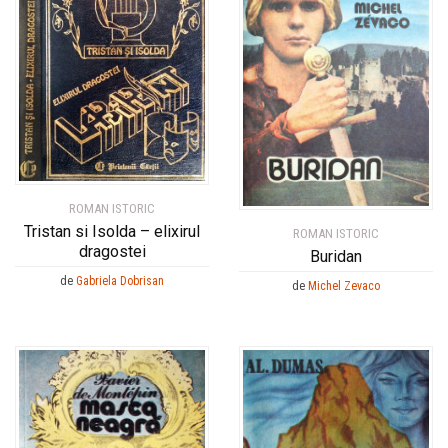
ROMAN ISTORIC
Tristan si Isolda – elixirul
ROMAN ISTORIC
dragostei
Buridan
de
Gabriela Dobrisan
de
Michel Zevaco