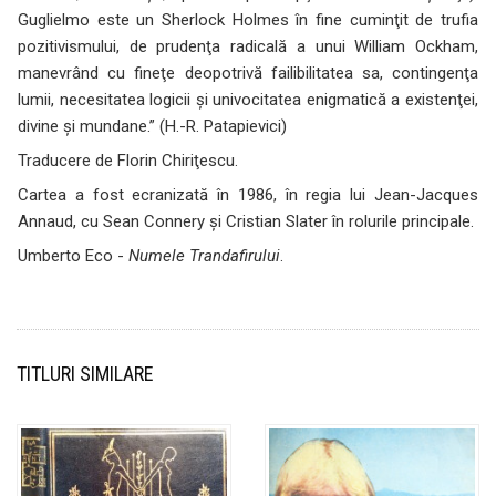
Guglielmo este un Sherlock Holmes în fine cuminţit de trufia
pozitivismului, de prudenţa radicală a unui William Ockham,
manevrând cu fineţe deopotrivă failibilitatea sa, contingenţa
lumii, necesitatea logicii şi univocitatea enigmatică a existenţei,
divine şi mundane.” (H.-R. Patapievici)
Traducere de Florin Chiriţescu.
Cartea a fost ecranizată în 1986, în regia lui Jean-Jacques
Annaud, cu Sean Connery şi Cristian Slater în rolurile principale.
Umberto Eco -
Numele Trandafirului
.
TITLURI SIMILARE