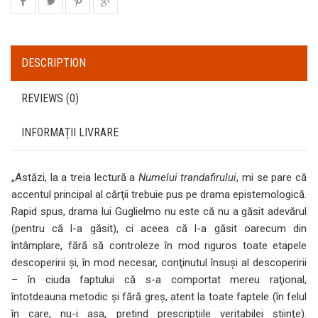
DESCRIPTION
REVIEWS (0)
INFORMAȚII LIVRARE
„Astăzi, la a treia lectură a
Numelui trandafirului
, mi se pare că
accentul principal al cărţii trebuie pus pe drama epistemologică.
Rapid spus, drama lui Guglielmo nu este că nu a găsit adevărul
(pentru că l-a găsit), ci aceea că l-a găsit oarecum din
întâmplare, fără să controleze în mod riguros toate etapele
descoperirii şi, în mod necesar, conţinutul însuşi al descoperirii
– în ciuda faptului că s-a comportat mereu raţional,
întotdeauna metodic şi fără greş, atent la toate faptele (în felul
în care, nu-i aşa, pretind prescripţiile veritabilei ştiinţe).