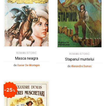
ROMAN ISTORIC
ROMAN ISTORIC
Masca neagra
Stapanul muntelui
de
Xavier De Montepin
de
Alexandre Dumas
25
%