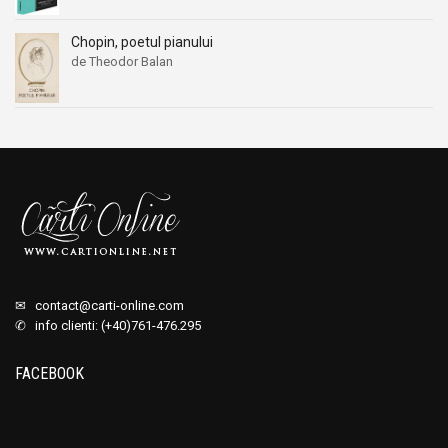
Chopin, poetul pianului
de Theodor Balan
✉
contact@carti-online.com
✆ info clienti: (+40)761-476.295
FACEBOOK