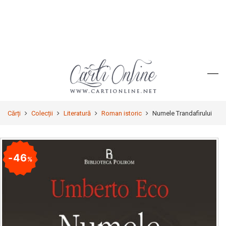
Cărți
Colecții
Literatură
Roman istoric
Numele Trandafirului
46
%