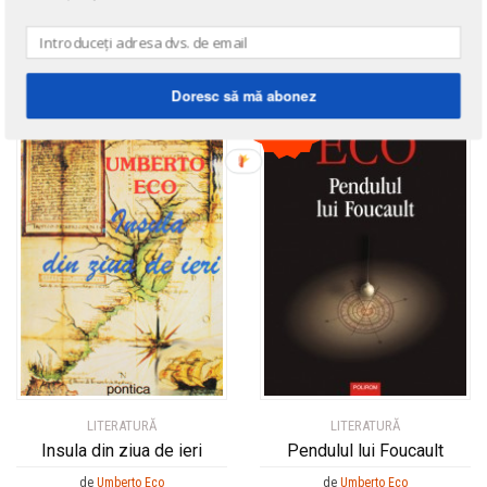
→ afișează toate cărțile scrise
de
Umberto Eco
Doresc să mă abonez
25
%
LITERATURĂ
LITERATURĂ
Insula din ziua de ieri
Pendulul lui Foucault
de
Umberto Eco
de
Umberto Eco