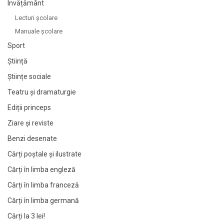
Învățământ
Lecturi şcolare
Manuale şcolare
Sport
Știință
Științe sociale
Teatru și dramaturgie
Ediții princeps
Ziare şi reviste
Benzi desenate
Cărți poștale și ilustrate
Cărți în limba engleză
Cărți în limba franceză
Cărți în limba germană
Cărți la 3 lei!