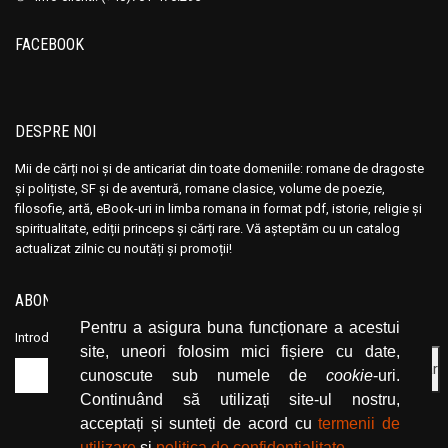
Ana Maria Marin
Ana Maria Marin
Anais Nin
Anais Nin
FACEBOOK
Anatole France
Anatole France
Anatoli Ribakov
Anatoli Ribakov
Anatolie Panis
Anatolie Panis
DESPRE NOI
Anca Dan
Anca Dan
Mii de cărți noi și de anticariat din toate domeniile: romane de dragoste
Andocide
Andocide
și polițiste, SF și de aventură, romane clasice, volume de poezie,
filosofie, artă, eBook-uri in limba romana in format pdf, istorie, religie și
Andre Bejin
Andre Bejin
spiritualitate, ediții princeps și cărți rare. Vă așteptăm cu un catalog
Andre Castelot
Andre Castelot
actualizat zilnic cu noutăți și promoții!
Andre Clot
Andre Clot
Andre Felibien
Andre Felibien
ABONEAZĂ-TE LA NEWSLETTER
Andre Leroi-Gourhan
Andre Leroi-Gourhan
Pentru a asigura buna funcționare a acestui
Introduceți adresa dvs. de email și dați click pe butonul de abonare.
site, uneori folosim mici fișiere cu date,
Andre Malraux
Andre Malraux
cunoscute sub numele de
cookie
-uri.
Andre Maurois
Andre Maurois
Continuând să utilizați site-ul nostru,
Andre Miquel
Andre Miquel
acceptați și sunteți de acord cu
termenii de
Andre Theuriet
Andre Theuriet
utilizare
și
politica de confidențialitate
.