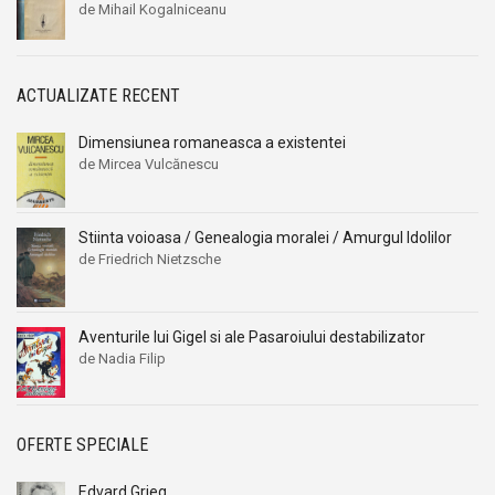
Alexandru I. Gonta
Alexandru I. Gonta
de Mihail Kogalniceanu
Alexandru Kiritescu
Alexandru Kiritescu
Alexandru Madgearu
Alexandru Madgearu
ACTUALIZATE RECENT
Alexandru Mitru
Alexandru Mitru
Alexandru Tanase
Alexandru Tanase
Dimensiunea romaneasca a existentei
Alexandru Vianu
Alexandru Vianu
de Mircea Vulcănescu
Alexandru Vlahuta
Alexandru Vlahuta
Alexandru Vulpe
Alexandru Vulpe
Stiinta voioasa / Genealogia moralei / Amurgul Idolilor
de Friedrich Nietzsche
Alexei Tolstoi
Alexei Tolstoi
Alfred de Musset
Alfred de Musset
Alfred Harlaoanu
Alfred Harlaoanu
Aventurile lui Gigel si ale Pasaroiului destabilizator
Alice Hoffman
Alice Hoffman
de Nadia Filip
Alice Năstase
Alice Năstase
Alison Tyler
Alison Tyler
OFERTE SPECIALE
Alison York
Alison York
Alistair Maclean
Alistair Maclean
Edvard Grieg