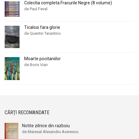
Alan Montefiore
Alan Montefiore
Colectia completa Fracurile Negre (8 volume)
de Paul Feval
Alan Watts
Alan Watts
Albert Bayet
Albert Bayet
Albert Camus
Albert Camus
Ticalosi fara glorie
de Quentin Tarantino
Albert Horace
Albert Horace
Albert Ogien
Albert Ogien
Albert Speer
Albert Speer
Moarte pocitaniilor
Alberto Bevilacqua
Alberto Bevilacqua
de Boris Vian
Alberto Martini
Alberto Martini
Alberto Moravia
Alberto Moravia
Album de arta
Album de arta
Alcifron
Alcifron
Aldous Huxley
Aldous Huxley
CĂRȚI RECOMANDATE
Alecu Russo
Alecu Russo
Notite zilnice din razboiu
Aleksa Celebonovic
Aleksa Celebonovic
de Maresal Alexandru Averescu
Aleksander Wojciechowscki
Aleksander Wojciechowscki