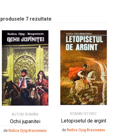
 produsele 7 rezultate
ROMAN ISTORIC
AUTORI ROMÂNI
Letopisetul de argint
Ochii jupanitei
de
Rodica Ojog-Brasoveanu
de
Rodica Ojog-Brasoveanu