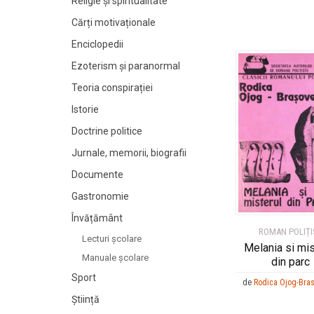
Religie și spiritualitate
Cărți motivaționale
Enciclopedii
Ezoterism și paranormal
Teoria conspirației
Istorie
Doctrine politice
Jurnale, memorii, biografii
Documente
Gastronomie
Învățământ
ROMAN POLIȚI
Lecturi şcolare
Melania si mis
Manuale şcolare
din parc
Sport
de
Rodica Ojog-Bra
Știință