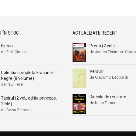
Aleksa Celebonovic
Aleksa Celebonovic
Aleksander Wojciechowscki
Aleksander Wojciechowscki
Aleksandr Beleaev
Aleksandr Beleaev
Alessandro Parronchi
Alessandro Parronchi
I ÎN STOC
ACTUALIZATE RECENT
Alex Mihai Stoenescu
Alex Mihai Stoenescu
Eseuri
Preria (2 vol.)
Alexandr Soljenitin
Alexandr Soljenitin
de Emil Cioran
de James Fenimore Coop
Alexandra Jones
Alexandra Jones
Alexandra Mosneaga
Alexandra Mosneaga
Versuri
Colectia completa Fracurile
Alexandra Ripley
Alexandra Ripley
de Giacomo Leopardi
Negre (8 volume)
Alexandre Dumas
Alexandre Dumas
de Paul Feval
Alexandre Dumas fiul
Alexandre Dumas fiul
Dincolo de realitate
Tapirul (2 vol., editia princeps,
Alexandre Koyre
Alexandre Koyre
de Karla Turner
1946)
Alexandrian
Alexandrian
de Cezar Petrescu
Alexandru Balaci
Alexandru Balaci
Alexandru Busuioceanu
Alexandru Busuioceanu