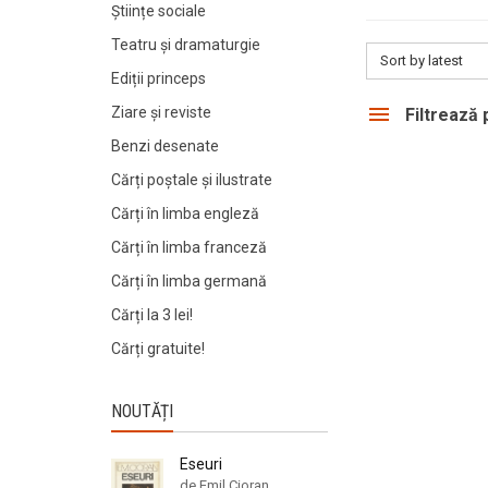
Științe sociale
Teatru și dramaturgie
Sort by latest
Ediții princeps
Ziare şi reviste
Filtrează
Benzi desenate
Cărți poștale și ilustrate
Cărți în limba engleză
Cărți în limba franceză
Cărți în limba germană
Cărți la 3 lei!
Cărți gratuite!
NOUTĂȚI
Eseuri
de Emil Cioran