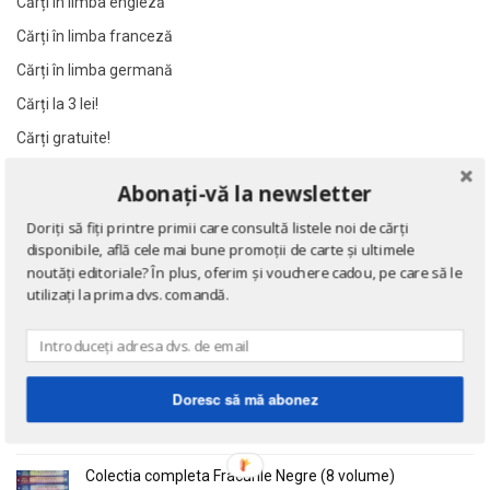
Cărți în limba engleză
Al James
Al James
Cărți în limba franceză
Al. Alexianu
Al. Alexianu
Cărți în limba germană
Al. Caprariu
Al. Caprariu
Cărți la 3 lei!
Al. Dumitrescu
Al. Dumitrescu
Cărți gratuite!
Al. Philippide
Al. Philippide
Al. Piru
Al. Piru
Abonați-vă la newsletter
NOUTĂȚI
Alain Besancon
Alain Besancon
Doriți să fiți printre primii care consultă listele noi de cărți
Alain Bombard
Alain Bombard
disponibile, află cele mai bune promoții de carte și ultimele
Eseuri
Alain Danielou
Alain Danielou
noutăți editoriale? În plus, oferim și vouchere cadou, pe care să le
de Emil Cioran
utilizați la prima dvs. comandă.
Alain Lallemand
Alain Lallemand
Alain Lesage
Alain Lesage
Alain Manevy
Alain Manevy
Doctrina sau Cele patru carti clasice ale Chinei
de Confucius
Alan Bullock
Alan Bullock
Doresc să mă abonez
Alan Butler
Alan Butler
Alan Dean Foster
Alan Dean Foster
Colectia completa Fracurile Negre (8 volume)