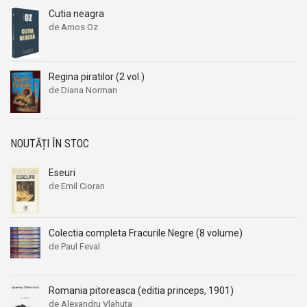
Aleksandr Beleaev
Aleksandr Beleaev
Cutia neagra
de Amos Oz
Alessandro Parronchi
Alessandro Parronchi
Alex Mihai Stoenescu
Alex Mihai Stoenescu
Alexandr Soljenitin
Alexandr Soljenitin
Regina piratilor (2 vol.)
de Diana Norman
Alexandra Jones
Alexandra Jones
Alexandra Mosneaga
Alexandra Mosneaga
Alexandra Ripley
Alexandra Ripley
NOUTĂȚI ÎN STOC
Alexandre Dumas
Alexandre Dumas
Alexandre Dumas fiul
Alexandre Dumas fiul
Eseuri
de Emil Cioran
Alexandre Koyre
Alexandre Koyre
Alexandrian
Alexandrian
Alexandru Balaci
Alexandru Balaci
Colectia completa Fracurile Negre (8 volume)
de Paul Feval
Alexandru Busuioceanu
Alexandru Busuioceanu
Alexandru Dobos
Alexandru Dobos
Alexandru Elian
Alexandru Elian
Romania pitoreasca (editia princeps, 1901)
de Alexandru Vlahuta