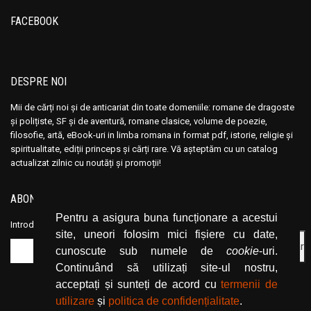
Ana Maria Marin
Ana Maria Marin
FACEBOOK
Anais Nin
Anais Nin
Anatole France
Anatole France
Anatoli Ribakov
Anatoli Ribakov
DESPRE NOI
Anatolie Panis
Anatolie Panis
Anca Dan
Anca Dan
Mii de cărți noi și de anticariat din toate domeniile: romane de dragoste
și polițiste, SF și de aventură, romane clasice, volume de poezie,
Andocide
Andocide
filosofie, artă, eBook-uri in limba romana in format pdf, istorie, religie și
Andre Bejin
Andre Bejin
spiritualitate, ediții princeps și cărți rare. Vă așteptăm cu un catalog
actualizat zilnic cu noutăți și promoții!
Andre Castelot
Andre Castelot
Andre Clot
Andre Clot
ABONEAZĂ-TE LA NEWSLETTER
Andre Felibien
Andre Felibien
Pentru a asigura buna funcționare a acestui
Introduceți adresa dvs. de email și dați click pe butonul de abonare.
Andre Leroi-Gourhan
Andre Leroi-Gourhan
site, uneori folosim mici fișiere cu date,
Andre Malraux
Andre Malraux
cunoscute sub numele de
cookie
-uri.
Andre Maurois
Andre Maurois
Continuând să utilizați site-ul nostru,
acceptați și sunteți de acord cu
termenii de
Andre Miquel
Andre Miquel
utilizare
și
politica de confidențialitate
.
Andre Theuriet
Andre Theuriet