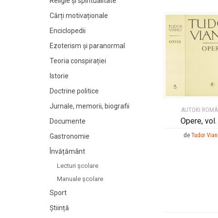
Religie și spiritualitate
Cărți motivaționale
Enciclopedii
Ezoterism și paranormal
Teoria conspirației
Istorie
Doctrine politice
Jurnale, memorii, biografii
AUTORI ROMÂ
Opere, vol.
Documente
de
Tudor Vian
Gastronomie
Învățământ
Lecturi şcolare
Manuale şcolare
Sport
Știință