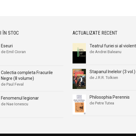
Aleksa Celebonovic
Aleksa Celebonovic
Aleksander Wojciechowscki
Aleksander Wojciechowscki
Aleksandr Beleaev
Aleksandr Beleaev
Alessandro Parronchi
Alessandro Parronchi
I ÎN STOC
ACTUALIZATE RECENT
Alex Mihai Stoenescu
Alex Mihai Stoenescu
Eseuri
Teatrul furiei si al violen
Alexandr Soljenitin
Alexandr Soljenitin
de Emil Cioran
de Andrei Baleanu
Alexandra Jones
Alexandra Jones
Alexandra Mosneaga
Alexandra Mosneaga
Stapanul Inelelor (3 vol.)
Colectia completa Fracurile
Alexandra Ripley
Alexandra Ripley
de J.R.R. Tolkien
Negre (8 volume)
Alexandre Dumas
Alexandre Dumas
de Paul Feval
Alexandre Dumas fiul
Alexandre Dumas fiul
Philosophia Perennis
Fenomenul legionar
Alexandre Koyre
Alexandre Koyre
de Petre Tutea
de Nae Ionescu
Alexandrian
Alexandrian
Alexandru Balaci
Alexandru Balaci
Alexandru Busuioceanu
Alexandru Busuioceanu