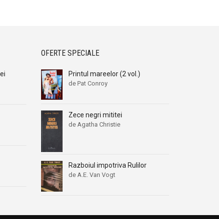
OFERTE SPECIALE
tei
Printul mareelor (2 vol.)
de Pat Conroy
Zece negri mititei
de Agatha Christie
Razboiul impotriva Rulilor
de A.E. Van Vogt