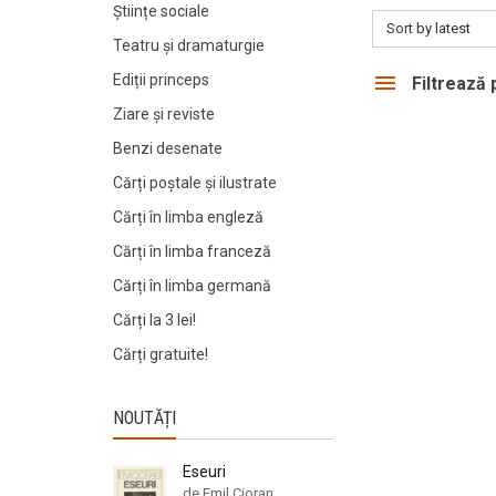
Științe sociale
Sort by latest
Teatru și dramaturgie
Ediții princeps
Filtrează
Ziare şi reviste
Benzi desenate
Cărți poștale și ilustrate
Cărți în limba engleză
Cărți în limba franceză
Cărți în limba germană
Cărți la 3 lei!
Cărți gratuite!
NOUTĂȚI
Eseuri
de Emil Cioran