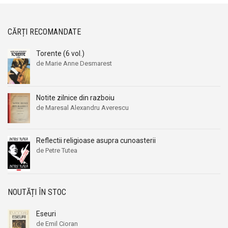
CĂRȚI RECOMANDATE
Torente (6 vol.)
de Marie Anne Desmarest
Notite zilnice din razboiu
de Maresal Alexandru Averescu
Reflectii religioase asupra cunoasterii
de Petre Tutea
NOUTĂȚI ÎN STOC
Eseuri
de Emil Cioran