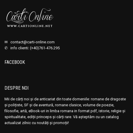
✉
contact@carti-online.com
✆ info clienti: (+40)761-476.295
FACEBOOK
DESPRE NOI
Mii de cărți noi și de anticariat din toate domeniile: romane de dragoste
și polițiste, SF și de aventură, romane clasice, volume de poezie,
filosofie, artă, eBook-uri in limba romana in format pdf, istorie, religie și
spiritualitate, ediții princeps și cărți rare. Vă așteptăm cu un catalog
actualizat zilnic cu noutăți și promoții!