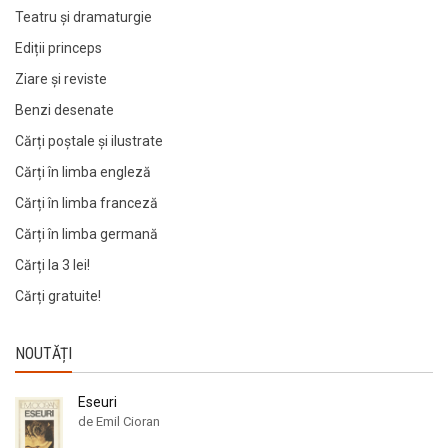
Teatru și dramaturgie
Ediții princeps
Ziare şi reviste
Benzi desenate
Cărți poștale și ilustrate
Cărți în limba engleză
Cărți în limba franceză
Cărți în limba germană
Cărți la 3 lei!
Cărți gratuite!
NOUTĂȚI
Eseuri
de Emil Cioran