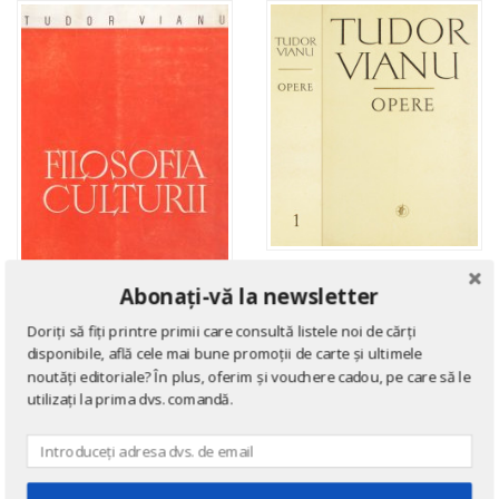
AUTORI ROMÂNI
Abonați-vă la newsletter
Opere, vol. 1
Doriți să fiți printre primii care consultă listele noi de cărți
EDIȚII PRINCEPS
de
Tudor Vianu
disponibile, află cele mai bune promoții de carte și ultimele
Filosofia culturii (editia
noutăți editoriale? În plus, oferim și vouchere cadou, pe care să le
princeps, 1945)
utilizați la prima dvs. comandă.
de
Tudor Vianu