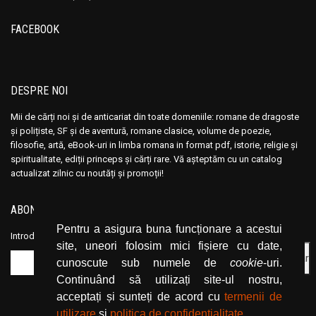
Andre Vauchez
Andre Vauchez
FACEBOOK
Andrea Calogero Camilleri
Andrea Calogero Camilleri
Andrea Young
Andrea Young
Andreas Von Retyi
Andreas Von Retyi
DESPRE NOI
Andrei Baleanu
Andrei Baleanu
Mii de cărți noi și de anticariat din toate domeniile: romane de dragoste
Andrei Bantas
Andrei Bantas
și polițiste, SF și de aventură, romane clasice, volume de poezie,
Andrei Ciobanu
Andrei Ciobanu
filosofie, artă, eBook-uri in limba romana in format pdf, istorie, religie și
Andrei Oisteanu
Andrei Oisteanu
spiritualitate, ediții princeps și cărți rare. Vă așteptăm cu un catalog
actualizat zilnic cu noutăți și promoții!
Andrei Pintilie
Andrei Pintilie
Andrei Plesu
Andrei Plesu
ABONEAZĂ-TE LA NEWSLETTER
Andrew Crumey
Andrew Crumey
Pentru a asigura buna funcționare a acestui
Introduceți adresa dvs. de email și dați click pe butonul de abonare.
Andrew Lloyd
Andrew Lloyd
site, uneori folosim mici fișiere cu date,
Andrew Newberg
Andrew Newberg
cunoscute sub numele de
cookie
-uri.
Continuând să utilizați site-ul nostru,
Andrew Stacy
Andrew Stacy
acceptați și sunteți de acord cu
termenii de
Angelica Montemaggiore
Angelica Montemaggiore
utilizare
și
politica de confidențialitate
.