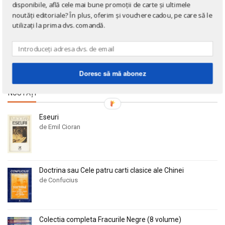
Alan Montefiore
Alan Montefiore
Cărți în limba engleză
disponibile, află cele mai bune promoții de carte și ultimele
noutăți editoriale? În plus, oferim și vouchere cadou, pe care să le
Alan Watts
Alan Watts
Cărți în limba franceză
utilizați la prima dvs. comandă.
Albert Bayet
Albert Bayet
Cărți în limba germană
Albert Camus
Albert Camus
Cărți la 3 lei!
Albert Horace
Albert Horace
Cărți gratuite!
Doresc să mă abonez
Albert Ogien
Albert Ogien
Albert Speer
Albert Speer
NOUTĂȚI
Alberto Bevilacqua
Alberto Bevilacqua
Alberto Martini
Alberto Martini
Eseuri
de Emil Cioran
Alberto Moravia
Alberto Moravia
Album de arta
Album de arta
Alcifron
Alcifron
Doctrina sau Cele patru carti clasice ale Chinei
Aldous Huxley
Aldous Huxley
de Confucius
Alecu Russo
Alecu Russo
Aleksa Celebonovic
Aleksa Celebonovic
Aleksander Wojciechowscki
Aleksander Wojciechowscki
Colectia completa Fracurile Negre (8 volume)