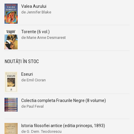
Alexandru I. Gonta
Alexandru I. Gonta
Valea Aurului
Alexandru Kiritescu
Alexandru Kiritescu
de Jennifer Blake
Alexandru Madgearu
Alexandru Madgearu
Alexandru Mitru
Alexandru Mitru
Torente (6 vol.)
Alexandru Tanase
Alexandru Tanase
de Marie Anne Desmarest
Alexandru Vianu
Alexandru Vianu
Alexandru Vlahuta
Alexandru Vlahuta
NOUTĂȚI ÎN STOC
Alexandru Vulpe
Alexandru Vulpe
Alexei Tolstoi
Alexei Tolstoi
Eseuri
Alfred de Musset
Alfred de Musset
de Emil Cioran
Alfred Harlaoanu
Alfred Harlaoanu
Alice Hoffman
Alice Hoffman
Colectia completa Fracurile Negre (8 volume)
Alice Năstase
Alice Năstase
de Paul Feval
Alison Tyler
Alison Tyler
Alison York
Alison York
Istoria filosofiei antice (editia princeps, 1893)
Alistair Maclean
Alistair Maclean
de G. Dem. Teodorescu