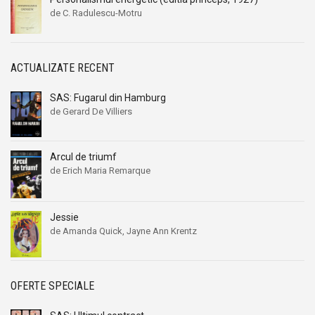
Ana Maria Marin
Ana Maria Marin
de C. Radulescu-Motru
Anais Nin
Anais Nin
Anatole France
Anatole France
Anatoli Ribakov
Anatoli Ribakov
ACTUALIZATE RECENT
Anatolie Panis
Anatolie Panis
SAS: Fugarul din Hamburg
Anca Dan
Anca Dan
de Gerard De Villiers
Andocide
Andocide
Andre Bejin
Andre Bejin
Arcul de triumf
Andre Castelot
Andre Castelot
de Erich Maria Remarque
Andre Clot
Andre Clot
Andre Felibien
Andre Felibien
Jessie
Andre Leroi-Gourhan
Andre Leroi-Gourhan
de Amanda Quick, Jayne Ann Krentz
Andre Malraux
Andre Malraux
Andre Maurois
Andre Maurois
OFERTE SPECIALE
Andre Miquel
Andre Miquel
Andre Theuriet
Andre Theuriet