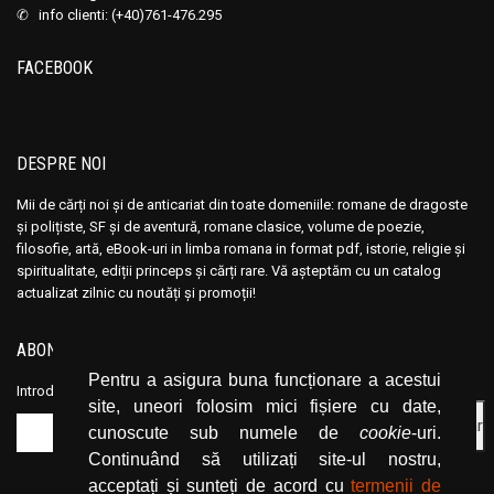
Anisoara Odeanu
Anisoara Odeanu
✆ info clienti: (+40)761-476.295
Anita Brookner
Anita Brookner
FACEBOOK
Ann Charlton
Ann Charlton
Anna Sewell
Anna Sewell
Annabel Murray
Annabel Murray
DESPRE NOI
Anne and Ed Kolaczyk
Anne and Ed Kolaczyk
Anne Birkefeldt Ragde
Anne Birkefeldt Ragde
Mii de cărți noi și de anticariat din toate domeniile: romane de dragoste
și polițiste, SF și de aventură, romane clasice, volume de poezie,
Anne de Vries
Anne de Vries
filosofie, artă, eBook-uri in limba romana in format pdf, istorie, religie și
Anne Frank
Anne Frank
spiritualitate, ediții princeps și cărți rare. Vă așteptăm cu un catalog
actualizat zilnic cu noutăți și promoții!
Anne Hampson
Anne Hampson
Anne Hebert
Anne Hebert
ABONEAZĂ-TE LA NEWSLETTER
Anne Knoll
Anne Knoll
Pentru a asigura buna funcționare a acestui
Introduceți adresa dvs. de email și dați click pe butonul de abonare.
Anne Marie Desmarest
Anne Marie Desmarest
site, uneori folosim mici fișiere cu date,
Anne Mariel
Anne Mariel
cunoscute sub numele de
cookie
-uri.
Continuând să utilizați site-ul nostru,
Anne Mather
Anne Mather
acceptați și sunteți de acord cu
termenii de
Anne Styles
Anne Styles