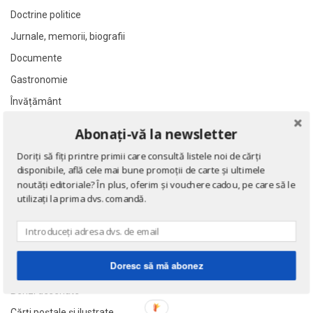
Alan Montefiore
Alan Montefiore
Doctrine politice
Alan Watts
Alan Watts
Jurnale, memorii, biografii
Albert Bayet
Albert Bayet
Documente
Albert Camus
Albert Camus
Gastronomie
Albert Horace
Albert Horace
Învățământ
Albert Ogien
Albert Ogien
Albert Speer
Albert Speer
Lecturi şcolare
Abonați-vă la newsletter
Manuale şcolare
Alberto Bevilacqua
Alberto Bevilacqua
Doriți să fiți printre primii care consultă listele noi de cărți
Sport
Alberto Martini
Alberto Martini
disponibile, află cele mai bune promoții de carte și ultimele
Știință
Alberto Moravia
Alberto Moravia
noutăți editoriale? În plus, oferim și vouchere cadou, pe care să le
utilizați la prima dvs. comandă.
Album de arta
Album de arta
Științe sociale
Alcifron
Alcifron
Teatru și dramaturgie
Aldous Huxley
Aldous Huxley
Ediții princeps
Alecu Russo
Alecu Russo
Doresc să mă abonez
Ziare şi reviste
Aleksa Celebonovic
Aleksa Celebonovic
Benzi desenate
Aleksander Wojciechowscki
Aleksander Wojciechowscki
Cărți poștale și ilustrate