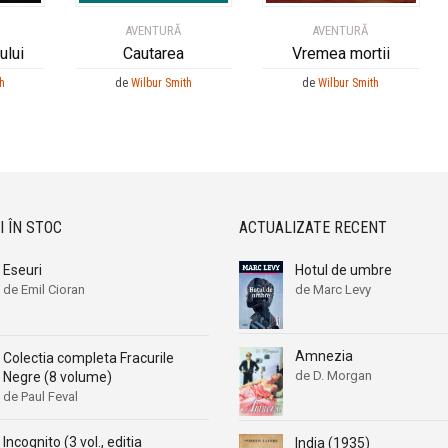
AVENTURĂ
AVENTURĂ
ului
Cautarea
Vremea mortii
th
de
Wilbur Smith
de
Wilbur Smith
I ÎN STOC
ACTUALIZATE RECENT
Eseuri
Hotul de umbre
de Emil Cioran
de Marc Levy
Amnezia
Colectia completa Fracurile
de D. Morgan
Negre (8 volume)
de Paul Feval
Incognito (3 vol., editia
India (1935)