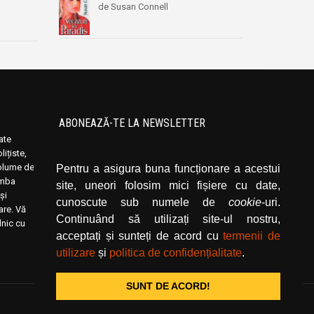
de Susan Connell
ABONEAZĂ-TE LA NEWSLETTER
oate
Introduceți adresa dvs. de email și dați click
ițiste,
pe butonul de abonare.
volume de
Pentru a asigura buna funcționare a acestui
limba
site, uneori folosim mici fișiere cu date,
și
cunoscute sub numele de
cookie
-uri.
rare. Vă
Continuând să utilizați site-ul nostru,
lnic cu
acceptați și sunteți de acord cu
termenii de
utilizare
și
politica de confidențialitate
.
SUNT DE ACORD!