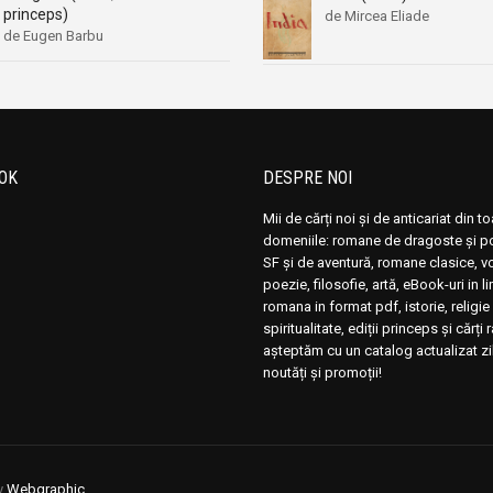
princeps)
de Mircea Eliade
de Eugen Barbu
OK
DESPRE NOI
Mii de cărți noi și de anticariat din t
domeniile: romane de dragoste și pol
SF și de aventură, romane clasice, 
poezie, filosofie, artă, eBook-uri in 
romana in format pdf, istorie, religie 
spiritualitate, ediții princeps și cărți 
așteptăm cu un catalog actualizat zi
noutăți și promoții!
y
Webgraphic