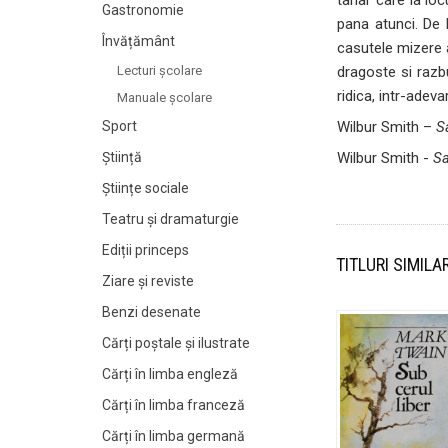
Gastronomie
pana atunci. De l
Învățământ
casutele mizere a
dragoste si razb
Lecturi şcolare
ridica, intr-adev
Manuale şcolare
Wilbur Smith –
S
Sport
Wilbur Smith -
Sa
Știință
Științe sociale
Teatru și dramaturgie
Ediții princeps
TITLURI SIMILA
Ziare şi reviste
Benzi desenate
Cărți poștale și ilustrate
Cărți în limba engleză
Cărți în limba franceză
Cărți în limba germană