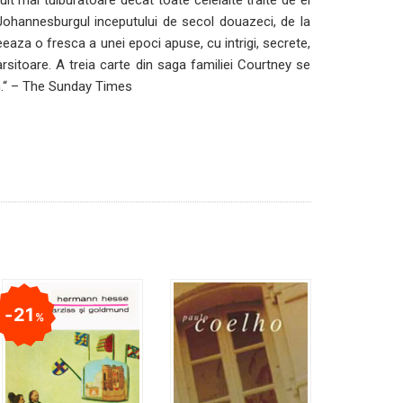
in Johannesburgul inceputului de secol douazeci, de la
eeaza o fresca a unei epoci apuse, cu intrigi, secrete,
sitoare. A treia carte din saga familiei Courtney se
ith.“ – The Sunday Times
21
%