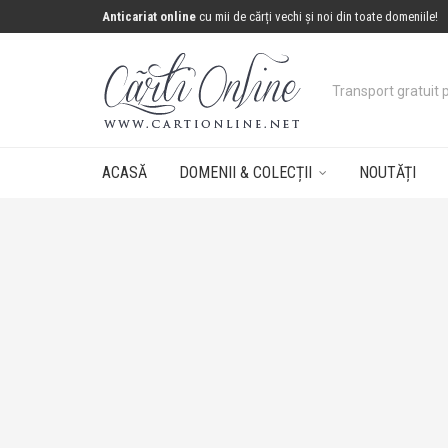
Anticariat online
cu mii de cărți vechi și noi din toate domeniile!
Concurs: câștigă 
ACASĂ
DOMENII & COLECȚII
NOUTĂȚI