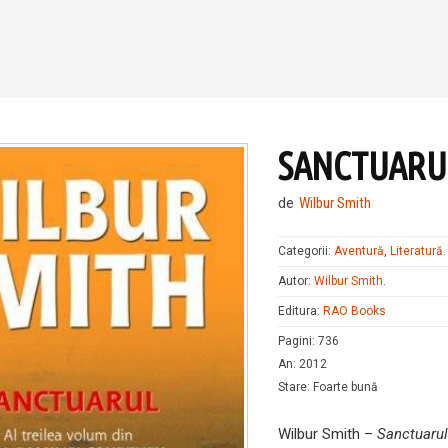
SANCTUARU
de
Wilbur Smith
Categorii:
Aventură
,
Literatură
.
Autor:
Wilbur Smith
.
Editura:
RAO Books
Pagini
:
736
An
:
2012
Stare
:
Foarte bună
Wilbur Smith –
Sanctuarul