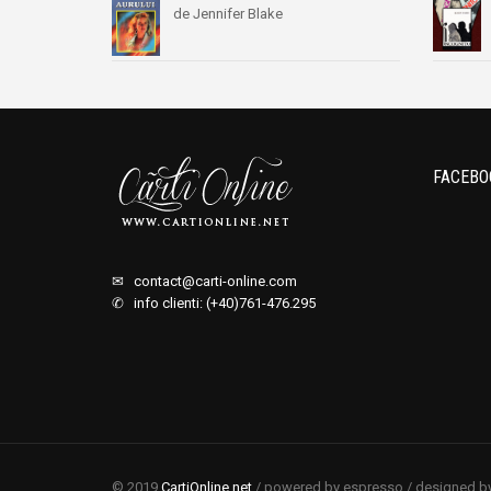
de Jennifer Blake
FACEBO
✉
contact@carti-online.com
✆ info clienti: (+40)761-476.295
© 2019
CartiOnline.net
/ powered by espresso / designed b