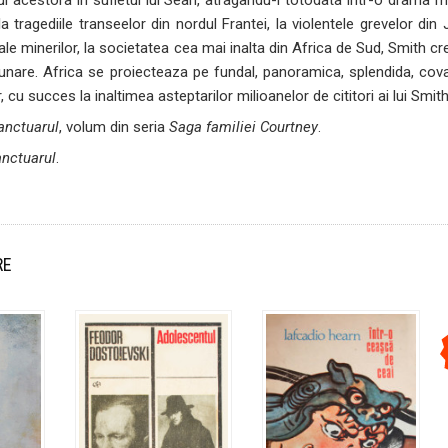
a tragediile transeelor din nordul Frantei, la violentele grevelor d
le minerilor, la societatea cea mai inalta din Africa de Sud, Smith cr
unare. Africa se proiecteaza pe fundal, panoramica, splendida, covar
ar, cu succes la inaltimea asteptarilor milioanelor de cititori ai lui Sm
anctuarul
, volum din seria
Saga familiei Courtney
.
nctuarul
.
RE