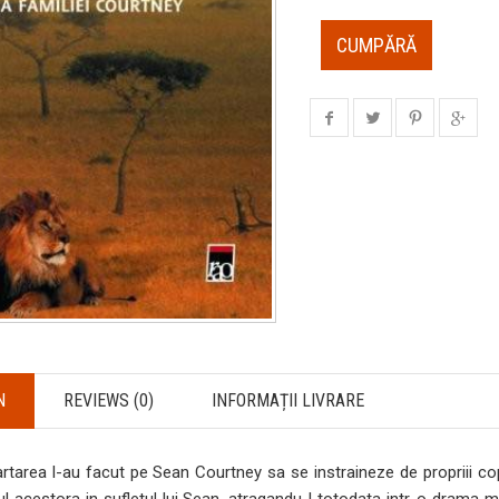
CUMPĂRĂ
N
REVIEWS (0)
INFORMAȚII LIVRARE
artarea l-au facut pe Sean Courtney sa se instraineze de propriii cop
ul acestora in sufletul lui Sean, atragandu-l totodata intr-o drama mu