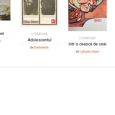
ber
LITERATURĂ
LITERATURĂ
Adolescentul
n
Intr-o ceasca de ceai
de
Dostoievski
de
Lafcadio Hearn