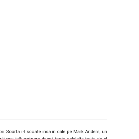
ii. Soarta i-l scoate insa in cale pe Mark Anders, un
lt mai tulburatoare decat toate celelalte traite de el