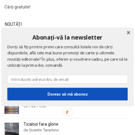
Al James
Al James
Cărți gratuite!
Al. Alexianu
Al. Alexianu
Al. Caprariu
Al. Caprariu
NOUTĂȚI
Al. Dumitrescu
Al. Dumitrescu
Abonați-vă la newsletter
Eseuri
Al. Philippide
Al. Philippide
de Emil Cioran
Doriți să fiți printre primii care consultă listele noi de cărți
Al. Piru
Al. Piru
disponibile, află cele mai bune promoții de carte și ultimele
Alain Besancon
Alain Besancon
noutăți editoriale? În plus, oferim și vouchere cadou, pe care să le
utilizați la prima dvs. comandă.
Alain Bombard
Alain Bombard
Doctrina sau Cele patru carti clasice ale Chinei
Alain Danielou
Alain Danielou
de Confucius
Alain Lallemand
Alain Lallemand
Alain Lesage
Alain Lesage
Doresc să mă abonez
Colectia completa Fracurile Negre (8 volume)
Alain Manevy
Alain Manevy
de Paul Feval
Alan Bullock
Alan Bullock
Alan Butler
Alan Butler
Ticalosi fara glorie
Alan Dean Foster
Alan Dean Foster
de Quentin Tarantino