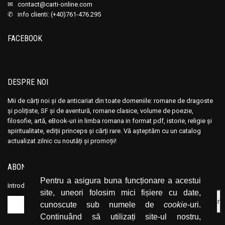
✉
contact@carti-online.com
✆ info clienti: (+40)761-476.295
FACEBOOK
DESPRE NOI
Mii de cărți noi și de anticariat din toate domeniile: romane de dragoste
și polițiste, SF și de aventură, romane clasice, volume de poezie,
filosofie, artă, eBook-uri in limba romana in format pdf, istorie, religie și
spiritualitate, ediții princeps și cărți rare. Vă așteptăm cu un catalog
actualizat zilnic cu noutăți și promoții!
ABONEAZĂ-TE LA NEWSLETTER
Pentru a asigura buna funcționare a acestui
Introduceți adresa dvs. de email și dați click pe butonul de abonare.
site, uneori folosim mici fișiere cu date,
cunoscute sub numele de
cookie
-uri.
Continuând să utilizați site-ul nostru,