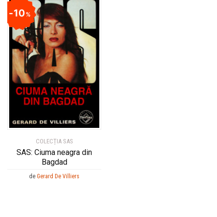
10
%
COLECȚIA SAS
SAS: Ciuma neagra din
Bagdad
de
Gerard De Villiers