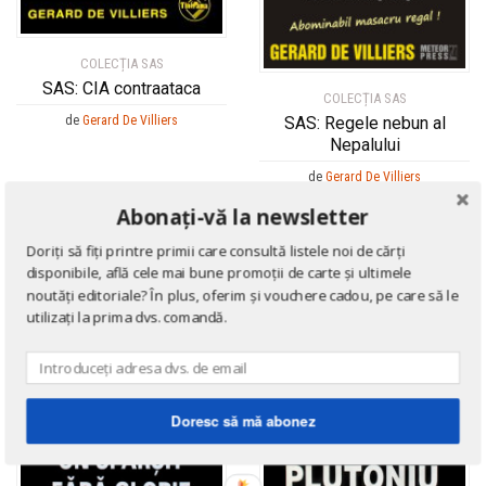
COLECȚIA SAS
SAS: CIA contraataca
COLECȚIA SAS
de
Gerard De Villiers
SAS: Regele nebun al
Nepalului
de
Gerard De Villiers
Abonați-vă la newsletter
Doriți să fiți printre primii care consultă listele noi de cărți
disponibile, află cele mai bune promoții de carte și ultimele
noutăți editoriale? În plus, oferim și vouchere cadou, pe care să le
utilizați la prima dvs. comandă.
Doresc să mă abonez