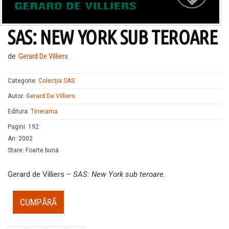
SAS: NEW YORK SUB TEROARE
de
Gerard De Villiers
Categorie:
Colecția SAS
.
Autor:
Gerard De Villiers
.
Editura:
Tinerama
Pagini
:
192
An
:
2002
Stare
:
Foarte bună
Gerard de Villiers –
SAS: New York sub teroare
.
CUMPĂRĂ