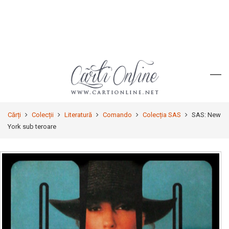
Cărți
Colecții
Literatură
Comando
Colecția SAS
SAS: New
York sub teroare