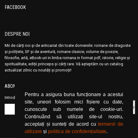
Anisoara Odeanu
Anisoara Odeanu
FACEBOOK
Anita Brookner
Anita Brookner
Ann Charlton
Ann Charlton
Anna Sewell
Anna Sewell
DESPRE NOI
Annabel Murray
Annabel Murray
Mii de cărți noi și de anticariat din toate domeniile: romane de dragoste
Anne and Ed Kolaczyk
Anne and Ed Kolaczyk
și polițiste, SF și de aventură, romane clasice, volume de poezie,
Anne Birkefeldt Ragde
Anne Birkefeldt Ragde
filosofie, artă, eBook-uri in limba romana in format pdf, istorie, religie și
spiritualitate, ediții princeps și cărți rare. Vă așteptăm cu un catalog
Anne de Vries
Anne de Vries
actualizat zilnic cu noutăți și promoții!
Anne Frank
Anne Frank
Anne Hampson
Anne Hampson
ABONEAZĂ-TE LA NEWSLETTER
Anne Hebert
Anne Hebert
Pentru a asigura buna funcționare a acestui
Introduceți adresa dvs. de email și dați click pe butonul de abonare.
Anne Knoll
Anne Knoll
site, uneori folosim mici fișiere cu date,
cunoscute sub numele de
cookie
-uri.
Anne Marie Desmarest
Anne Marie Desmarest
Continuând să utilizați site-ul nostru,
Anne Mariel
Anne Mariel
acceptați și sunteți de acord cu
termenii de
Anne Mather
Anne Mather
utilizare
și
politica de confidențialitate
.
Anne Styles
Anne Styles