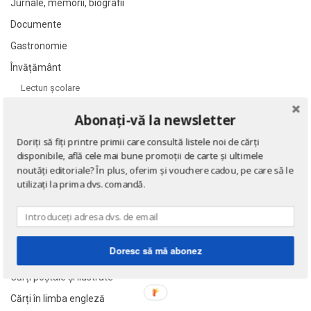
Alan Montefiore
Alan Montefiore
Jurnale, memorii, biografii
Alan Watts
Alan Watts
Documente
Albert Bayet
Albert Bayet
Gastronomie
Albert Camus
Albert Camus
Învățământ
Albert Horace
Albert Horace
Lecturi şcolare
Albert Ogien
Albert Ogien
Manuale şcolare
Abonați-vă la newsletter
Albert Speer
Albert Speer
Sport
Doriți să fiți printre primii care consultă listele noi de cărți
Alberto Bevilacqua
Alberto Bevilacqua
Știință
disponibile, află cele mai bune promoții de carte și ultimele
Alberto Martini
Alberto Martini
Științe sociale
noutăți editoriale? În plus, oferim și vouchere cadou, pe care să le
Alberto Moravia
Alberto Moravia
utilizați la prima dvs. comandă.
Teatru și dramaturgie
Album de arta
Album de arta
Ediții princeps
Alcifron
Alcifron
Ziare şi reviste
Aldous Huxley
Aldous Huxley
Doresc să mă abonez
Benzi desenate
Alecu Russo
Alecu Russo
Cărți poștale și ilustrate
Aleksa Celebonovic
Aleksa Celebonovic
Cărți în limba engleză
Aleksander Wojciechowscki
Aleksander Wojciechowscki