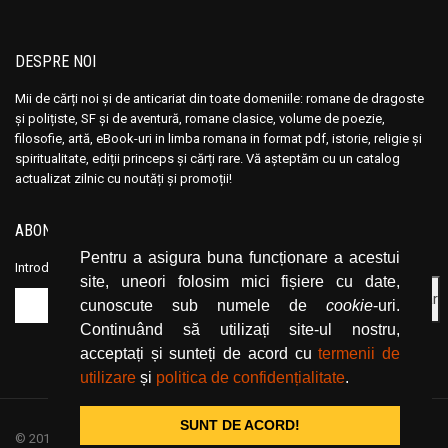
DESPRE NOI
Mii de cărți noi și de anticariat din toate domeniile: romane de dragoste
și polițiste, SF și de aventură, romane clasice, volume de poezie,
filosofie, artă, eBook-uri in limba romana in format pdf, istorie, religie și
spiritualitate, ediții princeps și cărți rare. Vă așteptăm cu un catalog
actualizat zilnic cu noutăți și promoții!
ABONEAZĂ-TE LA NEWSLETTER
Pentru a asigura buna funcționare a acestui
Introduceți adresa dvs. de email și dați click pe butonul de abonare.
site, uneori folosim mici fișiere cu date,
cunoscute sub numele de
cookie
-uri.
Continuând să utilizați site-ul nostru,
acceptați și sunteți de acord cu
termenii de
utilizare
și
politica de confidențialitate
.
SUNT DE ACORD!
© 2019
CartiOnline.net
/ powered by espresso / designed by