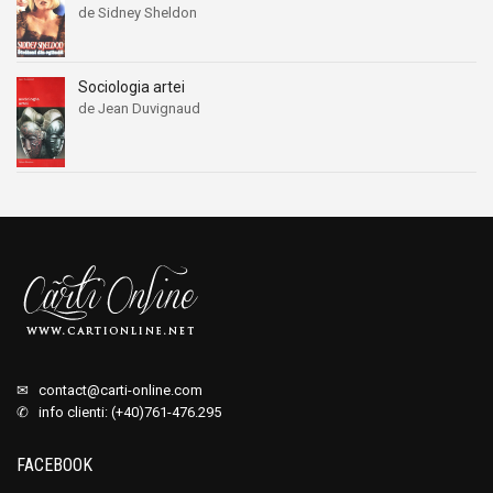
de Sidney Sheldon
Sociologia artei
de Jean Duvignaud
✉
contact@carti-online.com
✆ info clienti: (+40)761-476.295
FACEBOOK