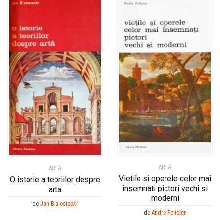
ARTĂ
ARTĂ
Vietile si operele celor mai
O istorie a teoriilor despre
insemnati pictori vechi si
arta
moderni
de
Jan Bialostocki
de
Andre Felibien