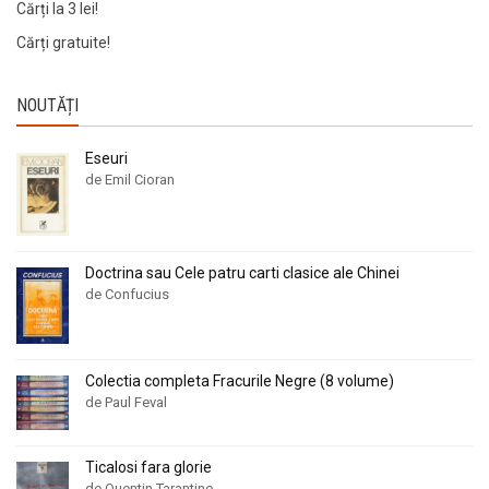
Cărți la 3 lei!
Cărți gratuite!
NOUTĂȚI
Eseuri
de Emil Cioran
Doctrina sau Cele patru carti clasice ale Chinei
de Confucius
Colectia completa Fracurile Negre (8 volume)
de Paul Feval
Ticalosi fara glorie
de Quentin Tarantino