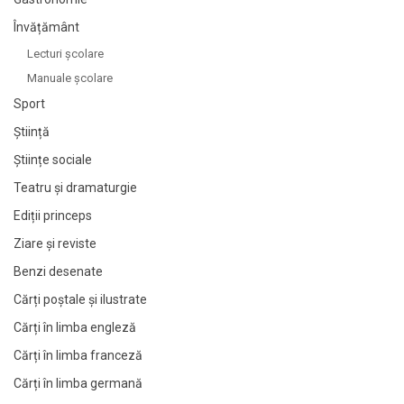
Învățământ
Lecturi şcolare
Manuale şcolare
Sport
Știință
Științe sociale
Teatru și dramaturgie
Ediții princeps
Ziare şi reviste
Benzi desenate
Cărți poștale și ilustrate
Cărți în limba engleză
Cărți în limba franceză
Cărți în limba germană