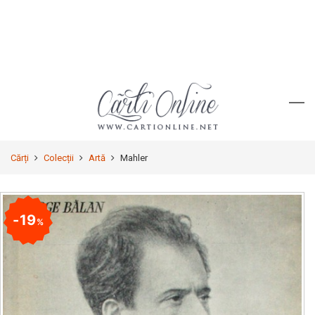
Cărți
Colecții
Artă
Mahler
19
%