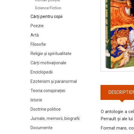
Science Fiction
Cărți pentru copii
Poezie
Artă
Filosofie
Religie și spiritualitate
Cărți motivaționale
Enciclopedii
Ezoterism și paranormal
Teoria conspirației
DESCRIPTIO
Istorie
Doctrine politice
O antologie a cel
Perrault și ale l
Jurnale, memorii, biografii
Format mare, cope
Documente