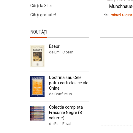
Cărți la 3 lei!
Munchhaus
Cărți gratuite!
de
Gottfried August
NOUTĂȚI
Eseuri
de Emil Cioran
Doctrina sau Cele
patru carti clasice ale
Chinei
de Confucius
Colectia completa
Fracurile Negre (8
volume)
de Paul Feval