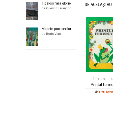
Ticalosi fara glorie
DE ACELAȘI AU
de Quentin Tarantino
Moarte pocitaniilor
de Boris Vian
CĂRȚI PENTRU C
Printul ferm
de
Fratii Grim