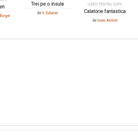
Trei pe o insula
CĂRȚI PENTRU COPII
en
Calatorie fantastica
de
V. Gubarev
 Burger
de
Isaac Asimov