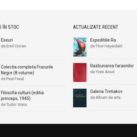
I ÎN STOC
ACTUALIZATE RECENT
Eseuri
Expeditiile Ra
de Emil Cioran
de Thor Heyerdahl
Razbunarea faraonilor
Colectia completa Fracurile
de Yves Anud
Negre (8 volume)
de Paul Feval
Galeria Tretiakov
Filosofia culturii (editia
de Album de arta
princeps, 1945)
de Tudor Vianu