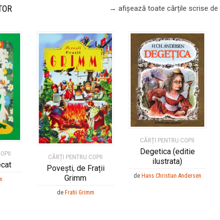
TOR
→ afișează toate cărțile scrise
de
CĂRȚI PENTRU COPII
Degetica (editie
OPII
CĂRȚI PENTRU COPII
ilustrata)
ecat
Povești, de Frații
de
Hans Christian Andersen
Grimm
m
de
Fratii Grimm