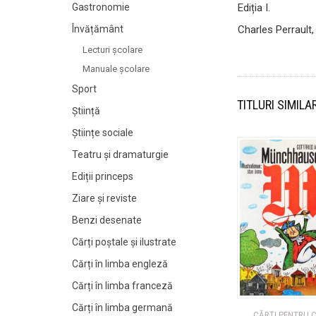
Ediția I.
Gastronomie
Charles Perrault
Învățământ
Lecturi şcolare
Manuale şcolare
Sport
TITLURI SIMILA
Știință
Științe sociale
Teatru și dramaturgie
Ediții princeps
Ziare şi reviste
Benzi desenate
Cărți poștale și ilustrate
Cărți în limba engleză
Cărți în limba franceză
Cărți în limba germană
CĂRȚI PENTRU C