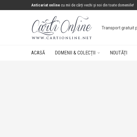
Anticariat online
cu mii de cărți vechi și noi din toate domeniile!
Transport gratuit 
ACASĂ
DOMENII & COLECȚII
NOUTĂȚI