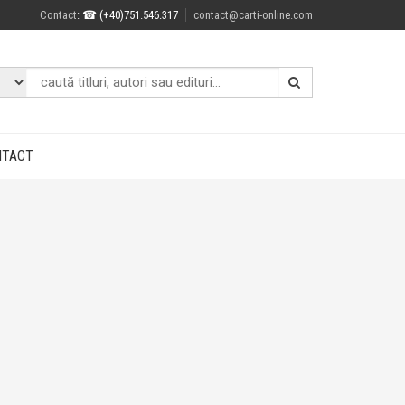
Contact
: ☎ (+40)751.546.317
contact@carti-online.com
NTACT