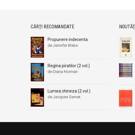
CĂRȚI RECOMANDATE
NOUTĂȚ
Propunere indecenta
de Jennifer Blake
Regina piratilor (2 vol.)
de Diana Norman
Lumea chineza (2 vol.)
de Jacques Gernet