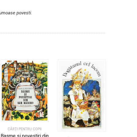
frumoase povesti
.
CĂRȚI PENTRU COPII
Basme si povestiri din