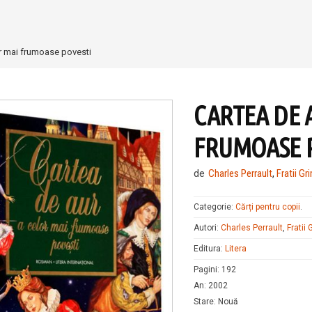
or mai frumoase povesti
CARTEA DE 
FRUMOASE 
de
Charles Perrault
,
Fratii G
Categorie:
Cărți pentru copii
.
Autori:
Charles Perrault
,
Fratii
Editura:
Litera
Pagini
:
192
An
:
2002
Stare
:
Nouă