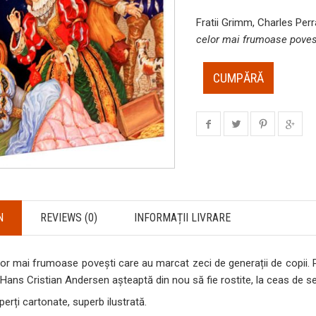
Fratii Grimm, Charles Per
celor mai frumoase poves
CUMPĂRĂ
N
REVIEWS (0)
INFORMAȚII LIVRARE
or mai frumoase povești care au marcat zeci de generații de copii. Po
ui Hans Cristian Andersen așteaptă din nou să fie rostite, la ceas de se
rți cartonate, superb ilustrată.