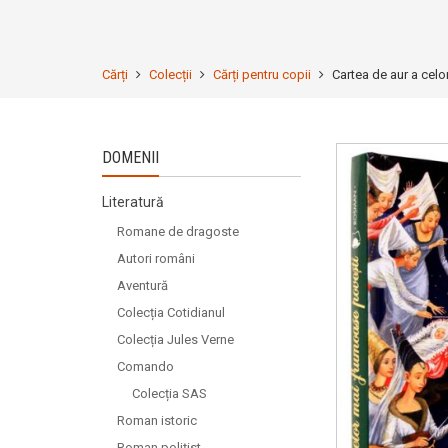
Cărți
Colecții
Cărți pentru copii
Cartea de aur a cel
DOMENII
Literatură
Romane de dragoste
Autori români
Aventură
Colecția Cotidianul
Colecția Jules Verne
Comando
Colecția SAS
Roman istoric
Roman polițist