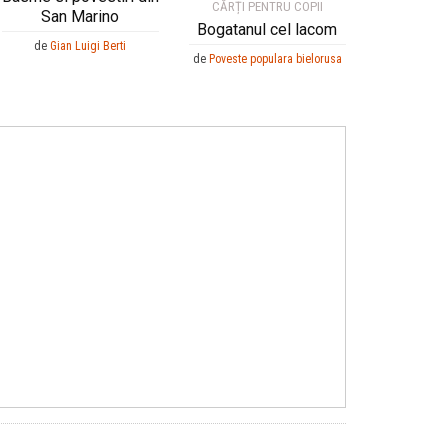
CĂRȚI PENTRU COPII
San Marino
Bogatanul cel lacom
de
Gian Luigi Berti
de
Poveste populara bielorusa