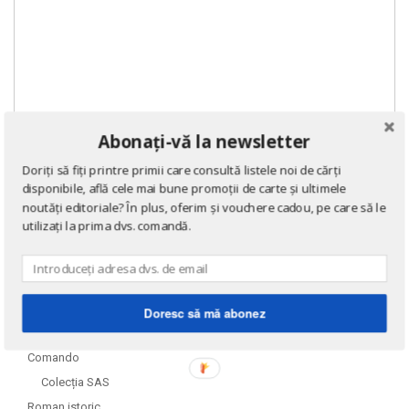
Abonați-vă la newsletter
DOMENII
Doriți să fiți printre primii care consultă listele noi de cărți
disponibile, află cele mai bune promoții de carte și ultimele
noutăți editoriale? În plus, oferim și vouchere cadou, pe care să le
Literatură
utilizați la prima dvs. comandă.
Romane de dragoste
Autori români
Aventură
Colecția Cotidianul
Doresc să mă abonez
Colecția Jules Verne
Comando
Colecția SAS
Roman istoric