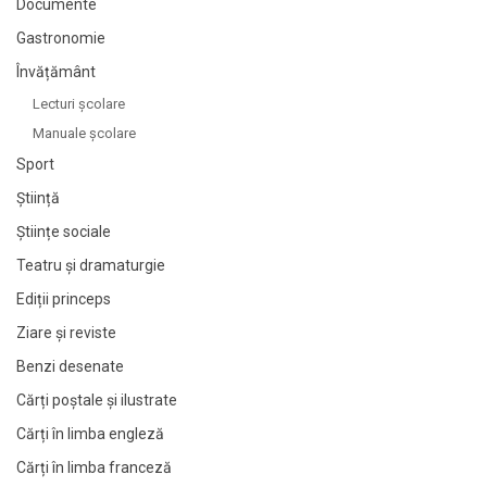
Documente
Gastronomie
Învățământ
Lecturi şcolare
Manuale şcolare
Sport
Știință
Științe sociale
Teatru și dramaturgie
Ediții princeps
Ziare şi reviste
Benzi desenate
Cărți poștale și ilustrate
Cărți în limba engleză
Cărți în limba franceză