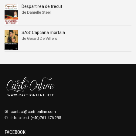
Despartirea de trecut
de Danielle Steel
SAS: Capcana mortala
de Gerard De Villiers
✉
contact@carti-online.com
✆ info clienti: (+40)761-476.295
FACEBOOK