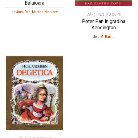
Balaioara
de
Anca Dan
,
Martina Nicolaev
CĂRȚI PENTRU COPII
Peter Pan in gradina
Kensington
de
J.M. Barrie