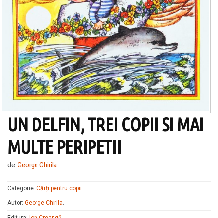
UN DELFIN, TREI COPII SI MAI
MULTE PERIPETII
de
George Chirila
Categorie:
Cărți pentru copii
.
Autor:
George Chirila
.
Editura:
Ion Creangă