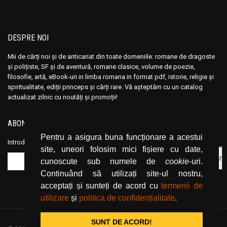
DESPRE NOI
Mii de cărți noi și de anticariat din toate domeniile: romane de dragoste
și polițiste, SF și de aventură, romane clasice, volume de poezie,
filosofie, artă, eBook-uri in limba romana in format pdf, istorie, religie și
spiritualitate, ediții princeps și cărți rare. Vă așteptăm cu un catalog
actualizat zilnic cu noutăți și promoții!
ABONEAZĂ-TE LA NEWSLETTER
Pentru a asigura buna funcționare a acestui
Introduceți adresa dvs. de email și dați click pe butonul de abonare.
site, uneori folosim mici fișiere cu date,
cunoscute sub numele de
cookie
-uri.
Continuând să utilizați site-ul nostru,
acceptați și sunteți de acord cu
termenii de
utilizare
și
politica de confidențialitate
.
SUNT DE ACORD!