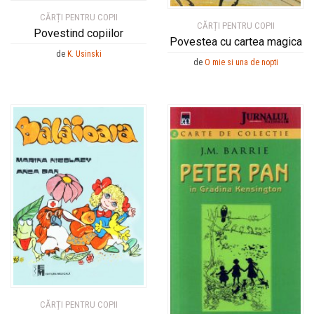
CĂRȚI PENTRU COPII
CĂRȚI PENTRU COPII
Povestind copiilor
Povestea cu cartea magica
de
K. Usinski
de
O mie si una de nopti
CĂRȚI PENTRU COPII