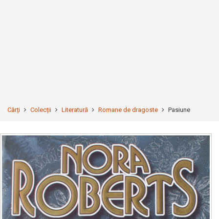
Cărți
Colecții
Literatură
Romane de dragoste
Pasiune