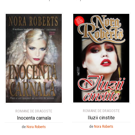
ROMANE DE DRAGOSTE
ROMANE DE DRAGOSTE
Iluzii cinstite
Inocenta carnala
de
Nora Roberts
de
Nora Roberts