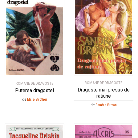
ROMANE DE DRAGOSTE
ROMANE DE DRAGOSTE
Dragoste mai presus de
Puterea dragostei
ratiune
de
Elsie Strother
de
Sandra Brown