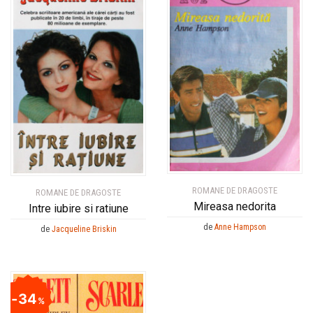
ROMANE DE DRAGOSTE
ROMANE DE DRAGOSTE
Mireasa nedorita
Intre iubire si ratiune
de
Anne Hampson
de
Jacqueline Briskin
34
%