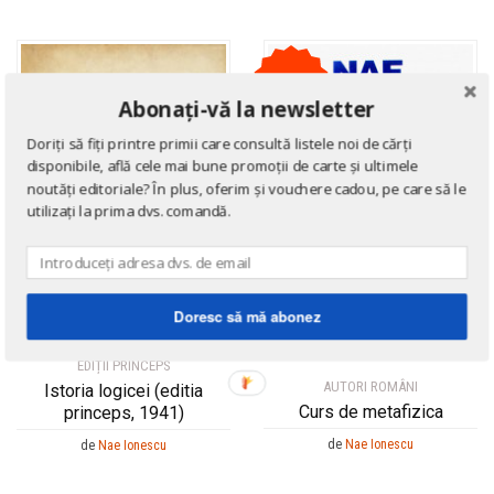
35
%
Abonați-vă la newsletter
Doriți să fiți printre primii care consultă listele noi de cărți
disponibile, află cele mai bune promoții de carte și ultimele
noutăți editoriale? În plus, oferim și vouchere cadou, pe care să le
utilizați la prima dvs. comandă.
Doresc să mă abonez
EDIȚII PRINCEPS
AUTORI ROMÂNI
Istoria logicei (editia
Curs de metafizica
princeps, 1941)
de
Nae Ionescu
de
Nae Ionescu