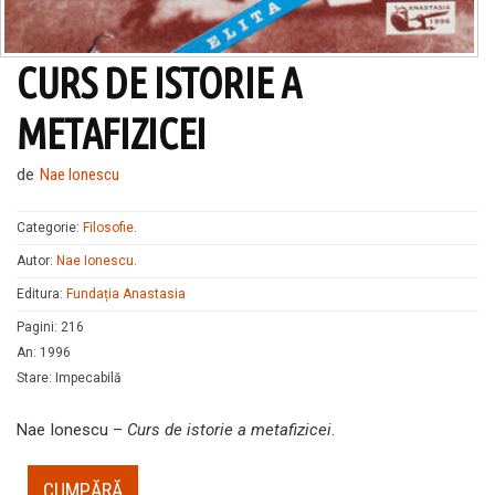
CURS DE ISTORIE A
METAFIZICEI
de
Nae Ionescu
Categorie:
Filosofie
.
Autor:
Nae Ionescu
.
Editura:
Fundația Anastasia
Pagini
:
216
An
:
1996
Stare
:
Impecabilă
Nae Ionescu –
Curs de istorie a metafizicei
.
CUMPĂRĂ