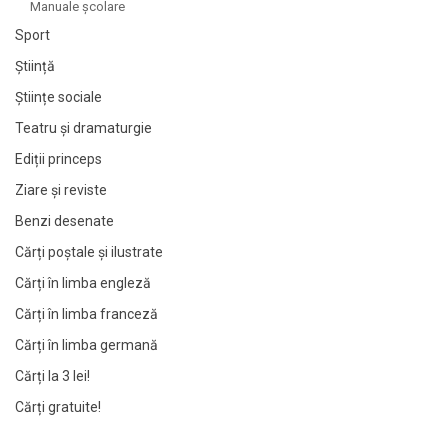
Manuale şcolare
Sport
Știință
Științe sociale
Teatru și dramaturgie
Ediții princeps
Ziare şi reviste
Benzi desenate
Cărți poștale și ilustrate
Cărți în limba engleză
Cărți în limba franceză
Cărți în limba germană
Cărți la 3 lei!
Cărți gratuite!