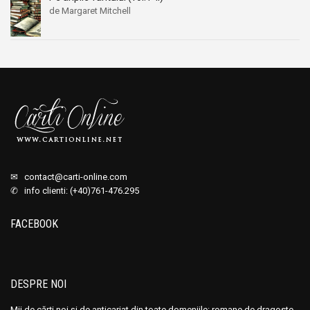
de Margaret Mitchell
✉
contact@carti-online.com
✆ info clienti: (+40)761-476.295
FACEBOOK
DESPRE NOI
Mii de cărți noi și de anticariat din toate domeniile: romane de dragoste