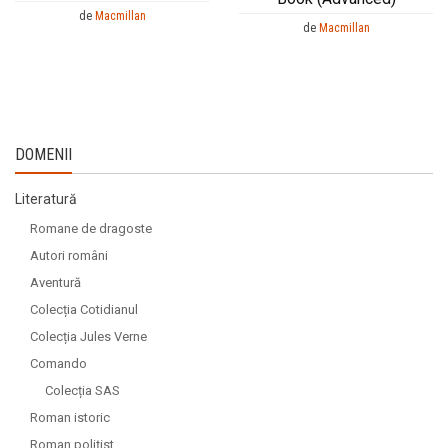
de
Macmillan
de
Macmillan
DOMENII
Literatură
Romane de dragoste
Autori români
Aventură
Colecția Cotidianul
Colecția Jules Verne
Comando
Colecția SAS
Roman istoric
Roman polițist