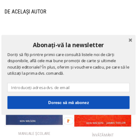
DE ACELAȘI AUTOR
→ afișează toate cărțile scrise
de
Macmillan
Abonați-vă la newsletter
Doriți să fiți printre primii care consultă listele noi de cărți
disponibile, află cele mai bune promoții de carte și ultimele
noutăți editoriale? În plus, oferim și vouchere cadou, pe care să le
utilizați la prima dvs. comandă.
Doresc să mă abonez
MANUALE ŞCOLARE
ÎNVĂȚĂMÂNT