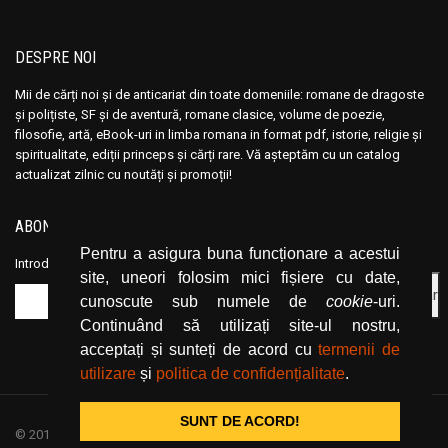
DESPRE NOI
Mii de cărți noi și de anticariat din toate domeniile: romane de dragoste
și polițiste, SF și de aventură, romane clasice, volume de poezie,
filosofie, artă, eBook-uri in limba romana in format pdf, istorie, religie și
spiritualitate, ediții princeps și cărți rare. Vă așteptăm cu un catalog
actualizat zilnic cu noutăți și promoții!
ABONEAZĂ-TE LA NEWSLETTER
Pentru a asigura buna funcționare a acestui
Introduceți adresa dvs. de email și dați click pe butonul de abonare.
site, uneori folosim mici fișiere cu date,
cunoscute sub numele de
cookie
-uri.
Continuând să utilizați site-ul nostru,
acceptați și sunteți de acord cu
termenii de
utilizare
și
politica de confidențialitate
.
SUNT DE ACORD!
© 2019
CartiOnline.net
/ powered by espresso / designed by