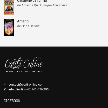
Casatorie de forma
de Amanda Quick, Jayne Ann Krentz
Amantii
de Linda Barlow
✉
contact@carti-online.com
✆ info clienti: (+40)761-476.295
FACEBOOK