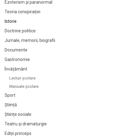
Ezoterism și paranormal
Teoria conspirației
Istorie
Doctrine politice
Jurnale, memorii, biografii
Documente
Gastronomie
Învățământ
Lecturi şcolare
Manuale şcolare
Sport
Știință
Științe sociale
Teatru și dramaturgie
Ediții princeps