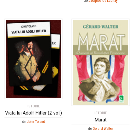
de
Jacques de Launay
ISTORIE
Viata lui Adolf Hitler (2 vol.)
ISTORIE
Marat
de
John Toland
de
Gerard Walter