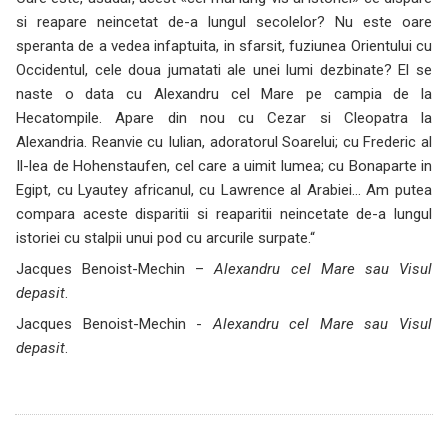
si reapare neincetat de-a lungul secolelor? Nu este oare
speranta de a vedea infaptuita, in sfarsit, fuziunea Orientului cu
Occidentul, cele doua jumatati ale unei lumi dezbinate? El se
naste o data cu Alexandru cel Mare pe campia de la
Hecatompile. Apare din nou cu Cezar si Cleopatra la
Alexandria. Reanvie cu Iulian, adoratorul Soarelui; cu Frederic al
Il-lea de Hohenstaufen, cel care a uimit lumea; cu Bonaparte in
Egipt, cu Lyautey africanul, cu Lawrence al Arabiei… Am putea
compara aceste disparitii si reaparitii neincetate de-a lungul
istoriei cu stalpii unui pod cu arcurile surpate.“
Jacques Benoist-Mechin –
Alexandru cel Mare sau Visul
depasit
.
Jacques Benoist-Mechin -
Alexandru cel Mare sau Visul
depasit
.