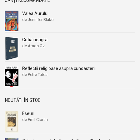
CĂRȚI RECOMANDATE
Valea Aurului
de Jennifer Blake
Cutia neagra
de Amos Oz
Reflectii religioase asupra cunoasterii
de Petre Tutea
NOUTĂȚI ÎN STOC
Eseuri
de Emil Cioran