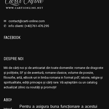
✉
contact@carti-online.com
✆ info clienti: (+40)761-476.295
FACEBOOK
DESPRE NOI
Mii de cărți noi și de anticariat din toate domeniile: romane de dragoste
și polițiste, SF și de aventură, romane clasice, volume de poezie,
filosofie, artă, eBook-uri in limba romana in format pdf, istorie, religie și
spiritualitate, ediții princeps și cărți rare. Vă așteptăm cu un catalog
actualizat zilnic cu noutăți și promoții!
ABONEAZĂ-TE LA NEWSLETTER
Pentru a asigura buna funcționare a acestui
Introduceți adresa dvs. de email și dați click pe butonul de abonare.