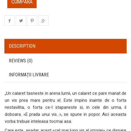
CUMPĂRĂ
DESCRIPTION
REVIEWS (0)
INFORMAȚII LIVRARE
„Un calaret tasneste in arena lumii, un calaret ce pare manat de
un vis prea mare pentru el. Este impins inainte de o forta
nestavilita, o forta ce-l stapaneste si, in cele din urma, il
doboara. «E prada unui vis…», se spune in popor. Aici aceasta
vorba trebuie inteleasa tocmai asa.
Care este, asadar, acest «cel mai lung vis al istoriei» ce dispare