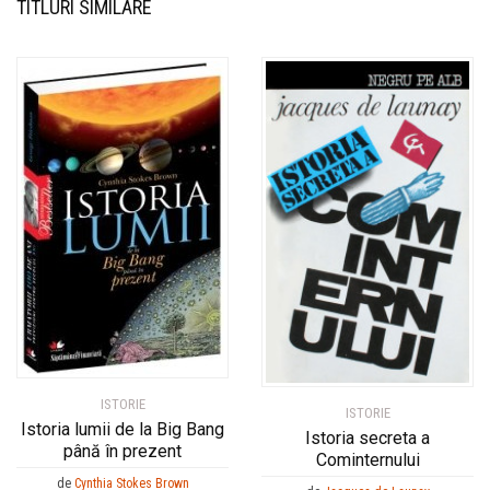
TITLURI SIMILARE
ISTORIE
ISTORIE
Istoria lumii de la Big Bang
Istoria secreta a
până în prezent
Cominternului
de
Cynthia Stokes Brown