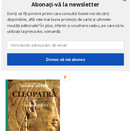
Abonați-vă la newsletter
Doriți să fiți printre primii care consultă listele noi de cărți
disponibile, află cele mai bune promoții de carte și ultimele
noutăți editoriale? În plus, oferim și vouchere cadou, pe care să le
utilizați la prima dvs. comandă.
DE ACELAȘI AUTOR
Doresc să mă abonez
→ afișează toate cărțile scrise
de
Jacques Benoist-Mechin