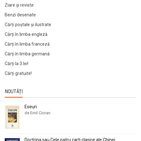
Ziare şi reviste
Benzi desenate
Cărți poștale și ilustrate
Cărți în limba engleză
Cărți în limba franceză
Cărți în limba germană
Cărți la 3 lei!
Cărți gratuite!
NOUTĂȚI
Eseuri
de Emil Cioran
Doctrina sau Cele patru carti clasice ale Chinei