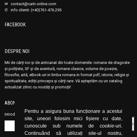
✉
contact@carti-online.com
✆ info clienti: (+40)761-476.295
FACEBOOK
DESPRE NOI
Mii de cărți noi și de anticariat din toate domeniile: romane de dragoste
și polițiste, SF și de aventură, romane clasice, volume de poezie,
filosofie, artă, eBook-uri in limba romana in format pdf, istorie, religie și
spiritualitate, ediții princeps și cărți rare. Vă așteptăm cu un catalog
actualizat zilnic cu noutăți și promoții!
ABONEAZĂ-TE LA NEWSLETTER
Pentru a asigura buna funcționare a acestui
Introduceți adresa dvs. de email și dați click pe butonul de abonare.
site, uneori folosim mici fișiere cu date,
cunoscute sub numele de
cookie
-uri.
Continuând să utilizați site-ul nostru,