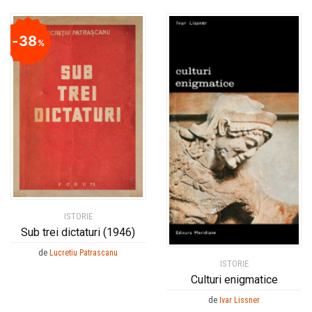
38
%
ISTORIE
Sub trei dictaturi (1946)
de
Lucretiu Patrascanu
ISTORIE
Culturi enigmatice
de
Ivar Lissner