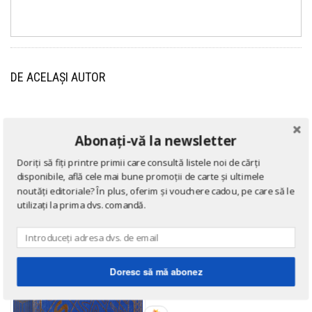
DE ACELAȘI AUTOR
→ afișează toate cărțile scrise
de
Walter Krauss
Abonați-vă la newsletter
Doriți să fiți printre primii care consultă listele noi de cărți
disponibile, află cele mai bune promoții de carte și ultimele
noutăți editoriale? În plus, oferim și vouchere cadou, pe care să le
utilizați la prima dvs. comandă.
Doresc să mă abonez