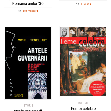
Romania anilor ’30
de
I.I. Russu
de
Leon Volovici
ISTORIE
ISTORIE
Femei celebre