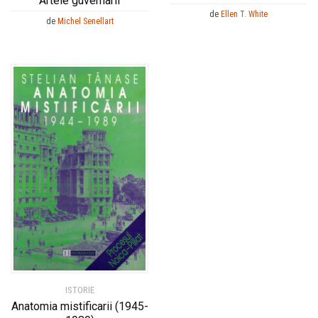
Artele guvernarii
de
Ellen T. White
de
Michel Senellart
ISTORIE
Anatomia mistificarii (1945-