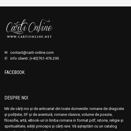
✉
contact@carti-online.com
✆ info clienti: (+40)761-476.295
FACEBOOK
DESPRE NOI
Mii de cărți noi și de anticariat din toate domeniile: romane de dragoste
și polițiste, SF și de aventură, romane clasice, volume de poezie,
filosofie, artă, eBook-uri in limba romana in format pdf, istorie, religie și
spiritualitate, ediții princeps și cărți rare. Vă așteptăm cu un catalog