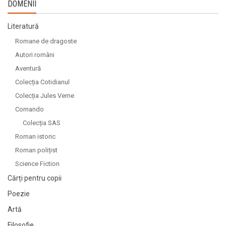
DOMENII
Literatură
Romane de dragoste
Autori români
Aventură
Colecția Cotidianul
Colecția Jules Verne
Comando
Colecția SAS
Roman istoric
Roman polițist
Science Fiction
Cărți pentru copii
Poezie
Artă
Filosofie