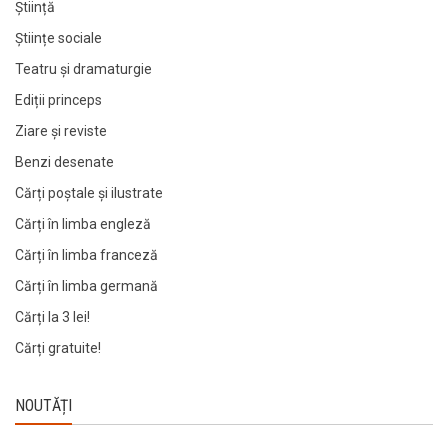
Știință
Științe sociale
Teatru și dramaturgie
Ediții princeps
Ziare şi reviste
Benzi desenate
Cărți poștale și ilustrate
Cărți în limba engleză
Cărți în limba franceză
Cărți în limba germană
Cărți la 3 lei!
Cărți gratuite!
NOUTĂȚI