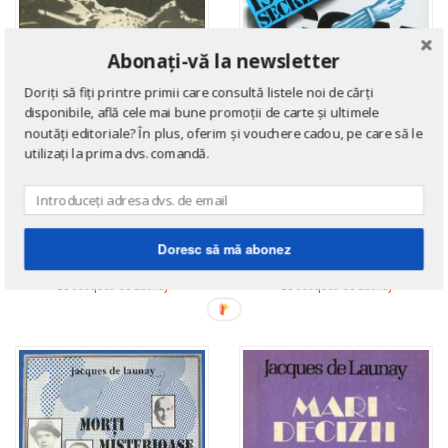
Abonați-vă la newsletter
Doriți să fiți printre primii care consultă listele noi de cărți
disponibile, află cele mai bune promoții de carte și ultimele
noutăți editoriale? În plus, oferim și vouchere cadou, pe care să le
utilizați la prima dvs. comandă.
ISTORIE
ISTORIE
Ultimele zile ale
Istoria secreta a
Doresc să mă abonez
fascismului in Europa
Cominternului
de
Jacques de Launay
de
Jacques de Launay