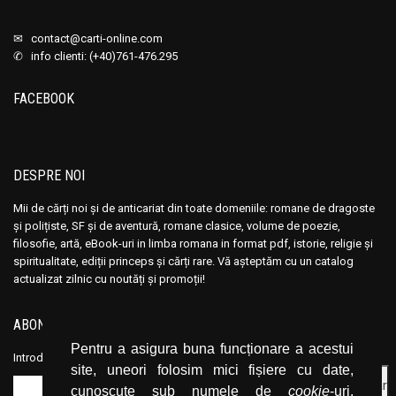
✉
contact@carti-online.com
✆ info clienti: (+40)761-476.295
FACEBOOK
DESPRE NOI
Mii de cărți noi și de anticariat din toate domeniile: romane de dragoste
și polițiste, SF și de aventură, romane clasice, volume de poezie,
filosofie, artă, eBook-uri in limba romana in format pdf, istorie, religie și
spiritualitate, ediții princeps și cărți rare. Vă așteptăm cu un catalog
actualizat zilnic cu noutăți și promoții!
ABONEAZĂ-TE LA NEWSLETTER
Pentru a asigura buna funcționare a acestui
Introduceți adresa dvs. de email și dați click pe butonul de abonare.
site, uneori folosim mici fișiere cu date,
cunoscute sub numele de
cookie
-uri.