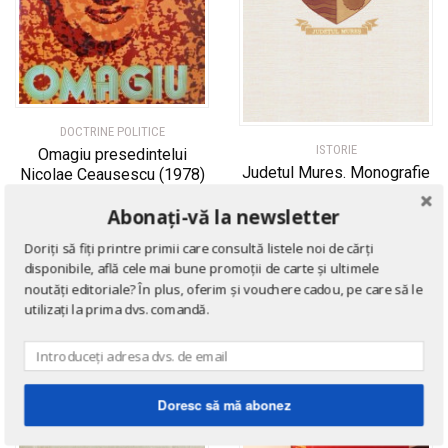
DOCTRINE POLITICE
ISTORIE
Omagiu presedintelui
Judetul Mures. Monografie
Nicolae Ceausescu (1978)
de
Colectiv de autori
de
Colectiv de autori
Abonați-vă la newsletter
Doriți să fiți printre primii care consultă listele noi de cărți
disponibile, află cele mai bune promoții de carte și ultimele
noutăți editoriale? În plus, oferim și vouchere cadou, pe care să le
67
%
utilizați la prima dvs. comandă.
Doresc să mă abonez