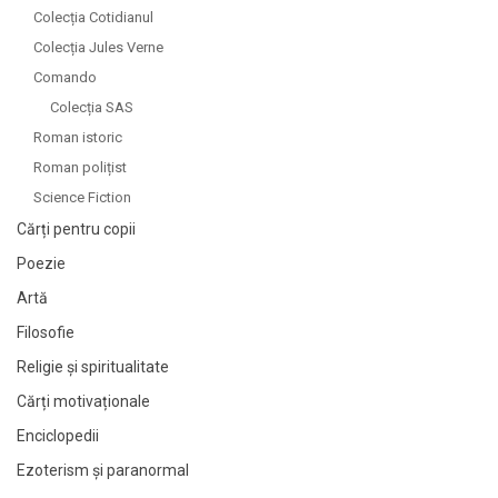
Colecția Cotidianul
Colecția Jules Verne
Comando
Colecția SAS
Roman istoric
Roman polițist
Science Fiction
Cărți pentru copii
Poezie
Artă
Filosofie
Religie și spiritualitate
Cărți motivaționale
Enciclopedii
Ezoterism și paranormal