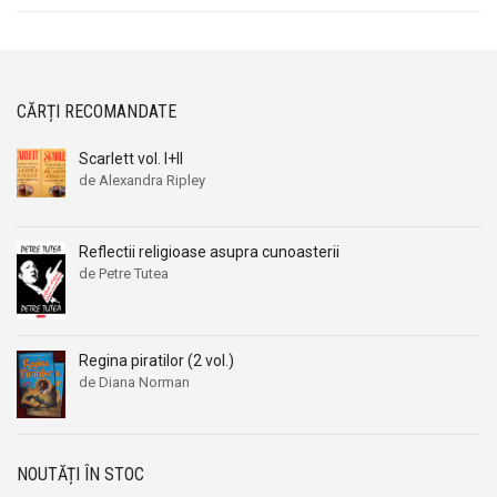
CĂRȚI RECOMANDATE
Scarlett vol. I+II
de Alexandra Ripley
Prețul
Prețul
inițial
curent
a
este:
Reflectii religioase asupra cunoasterii
fost:
39,00 lei.
de Petre Tutea
59,00 lei.
Regina piratilor (2 vol.)
de Diana Norman
Prețul
Prețul
inițial
curent
a
este:
fost:
39,00 lei.
NOUTĂȚI ÎN STOC
64,00 lei.