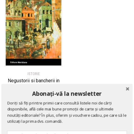
ISTORIE
Negustorii si bancherii in
Evul Mediu
Abonați-vă la newsletter
de
Jacques Le Goff
Doriți să fiți printre primii care consultă listele noi de cărți
disponibile, află cele mai bune promoții de carte și ultimele
noutăți editoriale? În plus, oferim și vouchere cadou, pe care să le
utilizați la prima dvs. comandă.