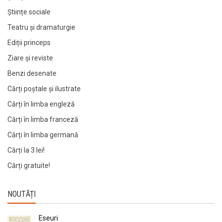
Științe sociale
Teatru și dramaturgie
Ediții princeps
Ziare şi reviste
Benzi desenate
Cărți poștale și ilustrate
Cărți în limba engleză
Cărți în limba franceză
Cărți în limba germană
Cărți la 3 lei!
Cărți gratuite!
NOUTĂȚI
Eseuri