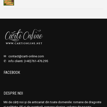
Prețul
Prețul
inițial
curent
a
este:
fost:
29,00 lei.
39,00 lei.
✉
contact@carti-online.com
✆ info clienti: (+40)761-476.295
FACEBOOK
DESPRE NOI
Mii de cărți noi și de anticariat din toate domeniile: romane de dragoste
și polițiste, SF și de aventură, romane clasice, volume de poezie,