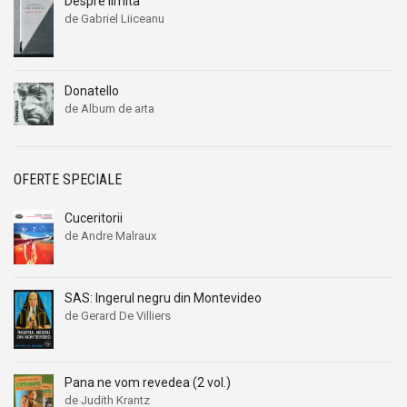
Despre limita
de Gabriel Liiceanu
Donatello
de Album de arta
OFERTE SPECIALE
Cuceritorii
de Andre Malraux
Prețul
Prețul
inițial
curent
a
este:
SAS: Ingerul negru din Montevideo
fost:
6,00 lei.
de Gerard De Villiers
17,00 lei.
Prețul
Prețul
inițial
curent
a
este:
Pana ne vom revedea (2 vol.)
fost:
19,00 lei.
de Judith Krantz
21,00 lei.