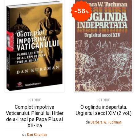
56
%
ISTORIE
ISTORIE
Complot impotriva
O oglinda indepartata.
Vaticanului. Planul lui Hitler
Urgisitul secol XIV (2 vol.)
de a-l rapi pe Papa Pius al
de
Barbara W. Tuchman
XII-lea
de
Dan Kurzman