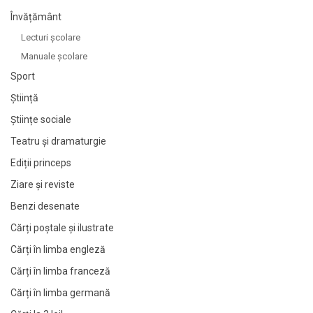
Învățământ
Lecturi şcolare
Manuale şcolare
Sport
Știință
Științe sociale
Teatru și dramaturgie
Ediții princeps
Ziare şi reviste
Benzi desenate
Cărți poștale și ilustrate
Cărți în limba engleză
Cărți în limba franceză
Cărți în limba germană