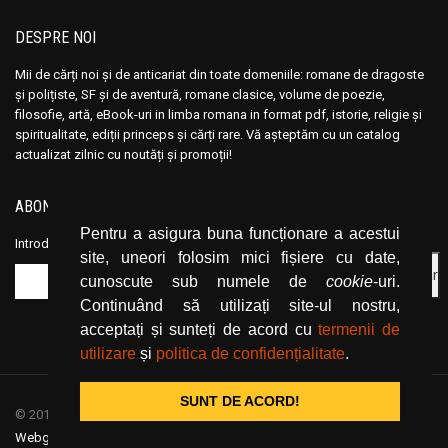
DESPRE NOI
Mii de cărți noi și de anticariat din toate domeniile: romane de dragoste
și polițiste, SF și de aventură, romane clasice, volume de poezie,
filosofie, artă, eBook-uri in limba romana in format pdf, istorie, religie și
spiritualitate, ediții princeps și cărți rare. Vă așteptăm cu un catalog
actualizat zilnic cu noutăți și promoții!
ABONEAZĂ-TE LA NEWSLETTER
Pentru a asigura buna funcționare a acestui
Introduceți adresa dvs. de email și dați click pe butonul de abonare.
site, uneori folosim mici fișiere cu date,
cunoscute sub numele de
cookie
-uri.
Continuând să utilizați site-ul nostru,
acceptați și sunteți de acord cu
termenii de
utilizare
și
politica de confidențialitate
.
SUNT DE ACORD!
© 2019
CartiOnline.net
/ powered by espresso / designed by
Webgraphic