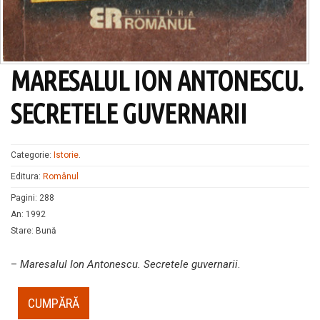
MARESALUL ION ANTONESCU.
SECRETELE GUVERNARII
Categorie:
Istorie
.
Editura:
Românul
Pagini
:
288
An
:
1992
Stare
:
Bună
–
Maresalul Ion Antonescu. Secretele guvernarii
.
CUMPĂRĂ