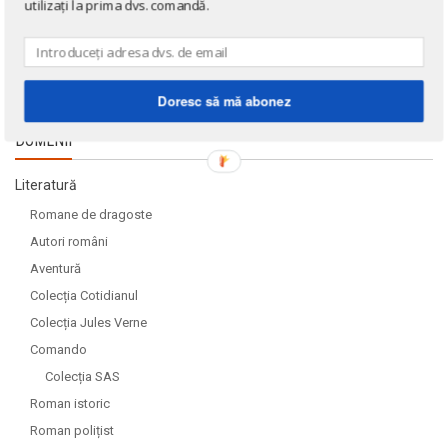
utilizați la prima dvs. comandă.
Doresc să mă abonez
DOMENII
Literatură
Romane de dragoste
Autori români
Aventură
Colecția Cotidianul
Colecția Jules Verne
Comando
Colecția SAS
Roman istoric
Roman polițist