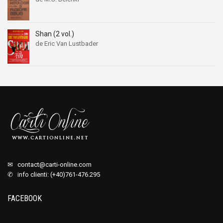
Shan (2 vol.)
de Eric Van Lustbader
✉
contact@carti-online.com
✆ info clienti: (+40)761-476.295
FACEBOOK