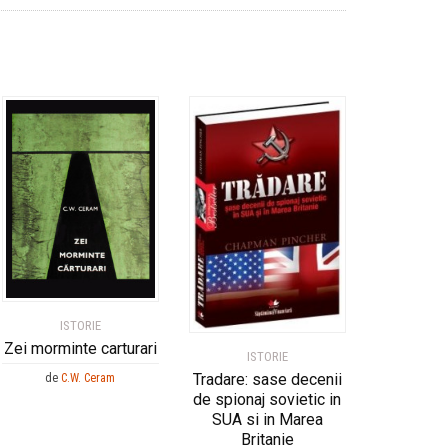
ISTORIE
Zei morminte carturari
ISTORIE
Tradare: sase decenii
de
C.W. Ceram
de spionaj sovietic in
SUA si in Marea
Britanie