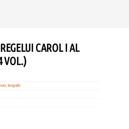
REGELUI CAROL I AL
 VOL.)
rii, biografii
.