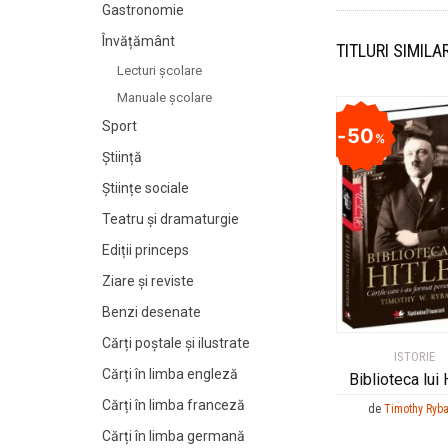
Gastronomie
Învățământ
TITLURI SIMILA
Lecturi şcolare
Manuale şcolare
Sport
50
%
Știință
Științe sociale
Teatru și dramaturgie
Ediții princeps
Ziare şi reviste
Benzi desenate
Cărți poștale și ilustrate
ISTORIE
Cărți în limba engleză
Biblioteca lui 
Cărți în limba franceză
de
Timothy Ryb
Cărți în limba germană