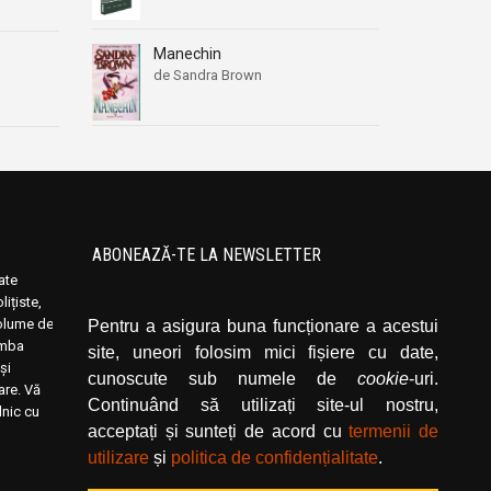
Manechin
de Sandra Brown
ABONEAZĂ-TE LA NEWSLETTER
oate
Introduceți adresa dvs. de email și dați click
ițiste,
pe butonul de abonare.
volume de
Pentru a asigura buna funcționare a acestui
limba
site, uneori folosim mici fișiere cu date,
și
cunoscute sub numele de
cookie
-uri.
rare. Vă
Continuând să utilizați site-ul nostru,
lnic cu
acceptați și sunteți de acord cu
termenii de
utilizare
și
politica de confidențialitate
.