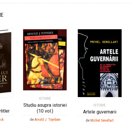
RE
ISTORIE
Studiu asupra istoriei
ISTORIE
(10 vol.)
Hitler
Artele guvernarii
de
Arnold J. Toynbee
ack
de
Michel Senellart