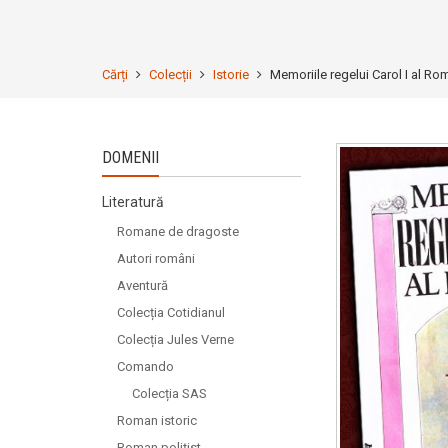
Cărți
Colecții
Istorie
Memoriile regelui Carol I al Rom
DOMENII
Literatură
Romane de dragoste
Autori români
Aventură
Colecția Cotidianul
Colecția Jules Verne
Comando
Colecția SAS
Roman istoric
Roman polițist