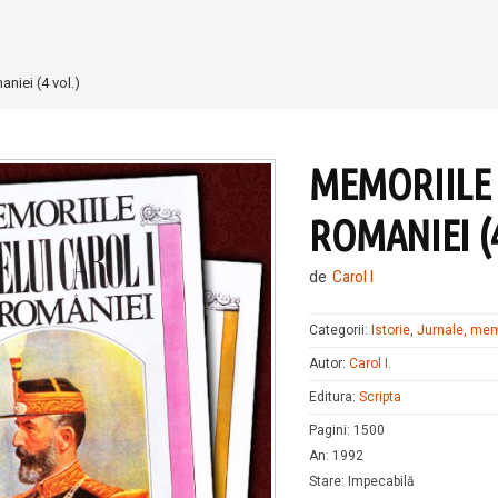
aniei (4 vol.)
MEMORIILE 
ROMANIEI (4
de
Carol I
Categorii:
Istorie
,
Jurnale, memo
Autor:
Carol I
.
Editura:
Scripta
Pagini
:
1500
An
:
1992
Stare
:
Impecabilă