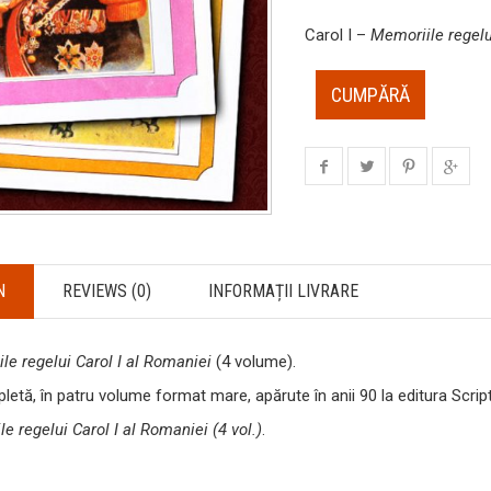
Carol I –
Memoriile regelui
CUMPĂRĂ
N
REVIEWS (0)
INFORMAȚII LIVRARE
le regelui Carol I al Romaniei
(4 volume).
letă, în patru volume format mare, apărute în anii 90 la editura Scrip
e regelui Carol I al Romaniei (4 vol.)
.