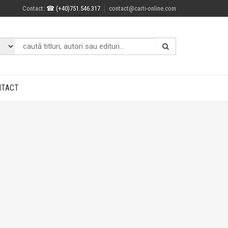
Contact
: ☎ (+40)751.546.317
contact@carti-online.com
NTACT