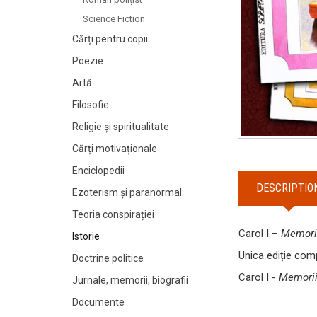
Science Fiction
Cărți pentru copii
Poezie
Artă
Filosofie
Religie și spiritualitate
Cărți motivaționale
Enciclopedii
DESCRIPTIO
Ezoterism și paranormal
Teoria conspirației
Carol I –
Memorii
Istorie
Unica ediție comp
Doctrine politice
Carol I -
Memoriil
Jurnale, memorii, biografii
Documente