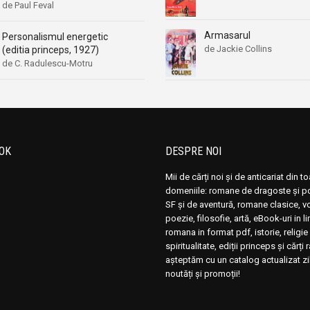
de Paul Feval
Armasarul
Personalismul energetic
de Jackie Collins
(editia princeps, 1927)
de C. Radulescu-Motru
OK
DESPRE NOI
Mii de cărți noi și de anticariat din t
domeniile: romane de dragoste și pol
SF și de aventură, romane clasice, 
poezie, filosofie, artă, eBook-uri in 
romana in format pdf, istorie, religie 
spiritualitate, ediții princeps și cărți 
așteptăm cu un catalog actualizat zi
noutăți și promoții!