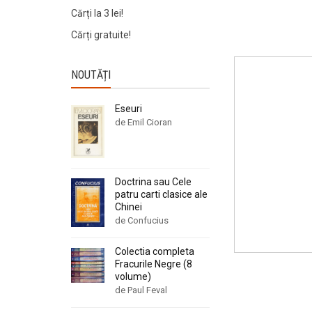
Cărți la 3 lei!
Cărți gratuite!
NOUTĂȚI
Eseuri
de Emil Cioran
Doctrina sau Cele
patru carti clasice ale
Chinei
de Confucius
Colectia completa
Fracurile Negre (8
volume)
de Paul Feval