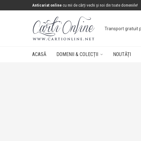
Anticariat online
cu mii de cărți vechi și noi din toate domeniile!
Transport gratuit 
ACASĂ
DOMENII & COLECȚII
NOUTĂȚI