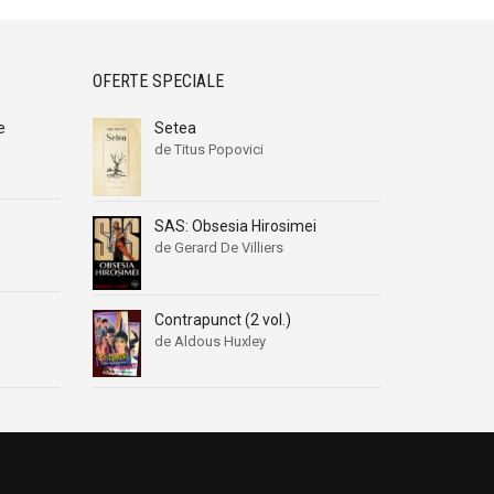
OFERTE SPECIALE
e
Setea
de Titus Popovici
SAS: Obsesia Hirosimei
de Gerard De Villiers
Contrapunct (2 vol.)
de Aldous Huxley