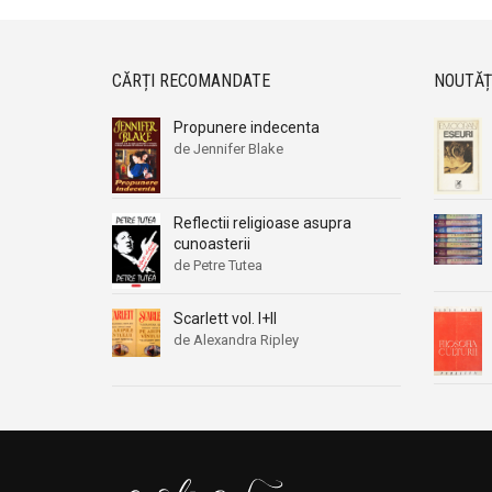
CĂRȚI RECOMANDATE
NOUTĂȚ
Propunere indecenta
de Jennifer Blake
Reflectii religioase asupra
cunoasterii
de Petre Tutea
Scarlett vol. I+II
de Alexandra Ripley