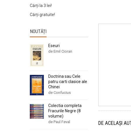
Cărți la 3 lei!
Cărți gratuite!
NOUTĂȚI
Eseuri
de Emil Cioran
Doctrina sau Cele
patru carti clasice ale
Chinei
de Confucius
Colectia completa
Fracurile Negre (8
volume)
de Paul Feval
DE ACELAȘI AU