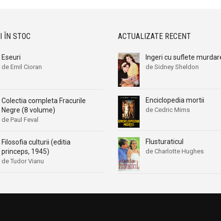
I ÎN STOC
ACTUALIZATE RECENT
Eseuri
Ingeri cu suflete murdar
de Emil Cioran
de Sidney Sheldon
Enciclopedia mortii
Colectia completa Fracurile
de Cedric Mims
Negre (8 volume)
de Paul Feval
Flusturaticul
Filosofia culturii (editia
de Charlotte Hughes
princeps, 1945)
de Tudor Vianu