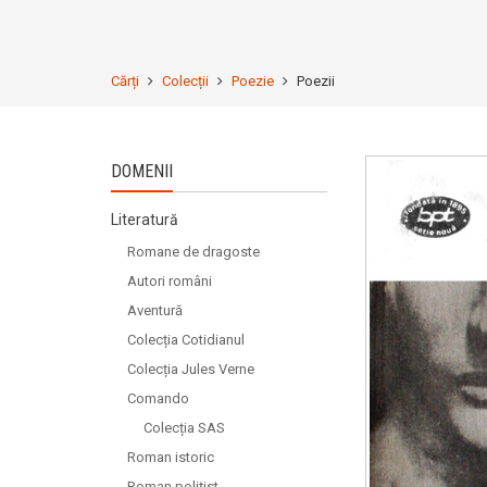
Cărți
Colecții
Poezie
Poezii
DOMENII
Literatură
Romane de dragoste
Autori români
Aventură
Colecția Cotidianul
Colecția Jules Verne
Comando
Colecția SAS
Roman istoric
Roman polițist