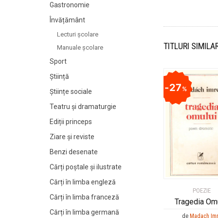
Gastronomie
Învățământ
Lecturi şcolare
TITLURI SIMILA
Manuale şcolare
Sport
Știință
27
%
Științe sociale
Teatru și dramaturgie
Ediții princeps
Ziare şi reviste
Benzi desenate
Cărți poștale și ilustrate
Cărți în limba engleză
POEZIE
Cărți în limba franceză
Tragedia Om
Cărți în limba germană
de
Madach Im