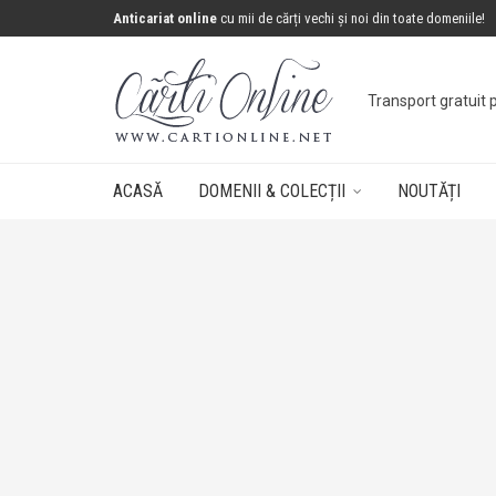
Anticariat online
cu mii de cărți vechi și noi din toate domeniile!
Transport gratuit 
ACASĂ
DOMENII & COLECȚII
NOUTĂȚI