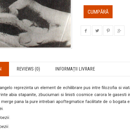
CUMPĂRĂ
N
REVIEWS (0)
INFORMAȚII LIVRARE
angelo reprezinta un element de echilibrare pus intre filozofia si viat
rinte abia stapanite, zbuciumari si linisti cosmice carora le gasesti 
Ea merge pana la pure intrebari apoftegmatice facilitate de o bogata exp
i.
oezii
.
oezii
.