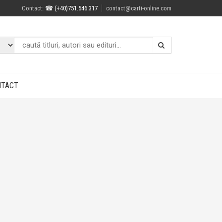
Contact
: ☎ (+40)751.546.317
contact@carti-online.com
NTACT