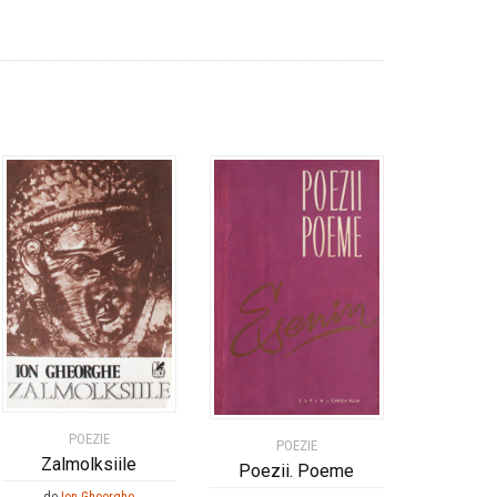
POEZIE
POEZIE
Zalmolksiile
Poezii. Poeme
de
Ion Gheorghe