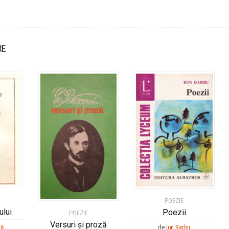
RE
POEZIE
ului
Poezii
POEZIE
Versuri şi proză
re
de
Ion Barbu