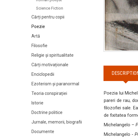
Science Fiction
Cărți pentru copii
Poezie
Artă
Filosofie
Religie și spiritualitate
Cărți motivaționale
DESCRIPTIO
Enciclopedii
Ezoterism și paranormal
Poezia lui Michel
Teoria conspirației
pareri de rau, do
Istorie
filozofiei sale. 
Doctrine politice
de fixitatea forme
Jurnale, memorii, biografii
Michelangelo –
P
Documente
Michelangelo -
P