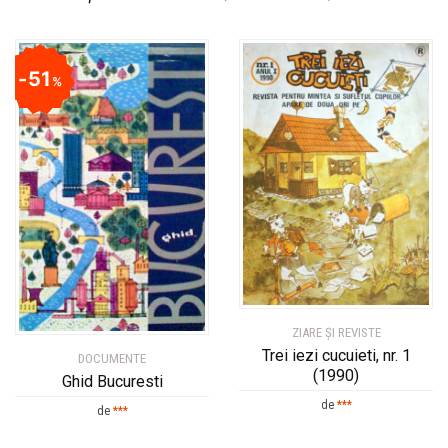
51
%
ZIARE ŞI REVISTE
Trei iezi cucuieti, nr. 1
DOCUMENTE
(1990)
Ghid Bucuresti
de
***
de
***