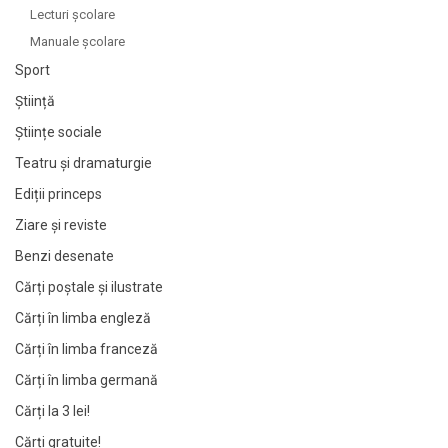
Lecturi şcolare
Manuale şcolare
Sport
Știință
Științe sociale
Teatru și dramaturgie
Ediții princeps
Ziare şi reviste
Benzi desenate
Cărți poștale și ilustrate
Cărți în limba engleză
Cărți în limba franceză
Cărți în limba germană
Cărți la 3 lei!
Cărți gratuite!