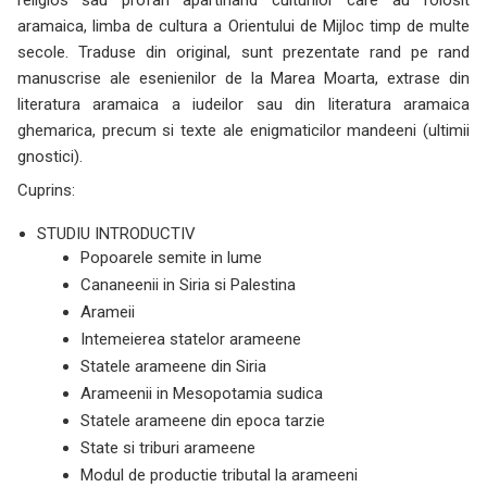
religios sau profan apartinand culturilor care au folosit
aramaica, limba de cultura a Orientului de Mijloc timp de multe
secole. Traduse din original, sunt prezentate rand pe rand
manuscrise ale esenienilor de la Marea Moarta, extrase din
literatura aramaica a iudeilor sau din literatura aramaica
ghemarica, precum si texte ale enigmaticilor mandeeni (ultimii
gnostici).
Cuprins:
STUDIU INTRODUCTIV
Popoarele semite in lume
Cananeenii in Siria si Palestina
Arameii
Intemeierea statelor arameene
Statele arameene din Siria
Arameenii in Mesopotamia sudica
Statele arameene din epoca tarzie
State si triburi arameene
Modul de productie tributal la arameeni