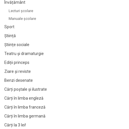
Învățământ
Lecturi şcolare
Manuale şcolare
Sport
Știință
Științe sociale
Teatru și dramaturgie
Ediții princeps
Ziare şi reviste
Benzi desenate
Cărți poștale și ilustrate
Cărți în limba engleză
Cărți în limba franceză
Cărți în limba germană
Cărți la 3 lei!