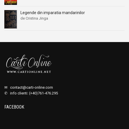
Legende din imparatia mandarinilor
de Cristina Jinga
✉
contact@carti-online.com
✆ info clienti: (+40)761-476.295
FACEBOOK