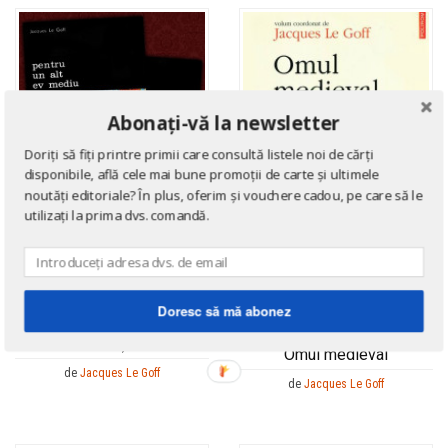
Abonați-vă la newsletter
Doriți să fiți printre primii care consultă listele noi de cărți
disponibile, află cele mai bune promoții de carte și ultimele
noutăți editoriale? În plus, oferim și vouchere cadou, pe care să le
utilizați la prima dvs. comandă.
ISTORIE
Doresc să mă abonez
Pentru un alt Ev Mediu (2
ISTORIE
vol.)
Omul medieval
de
Jacques Le Goff
de
Jacques Le Goff