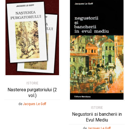
ISTORIE
Nasterea purgatoriului (2
vol.)
de
Jacques Le Goff
ISTORIE
Negustorii si bancherii in
Evul Mediu
de
Jacques Le Goff