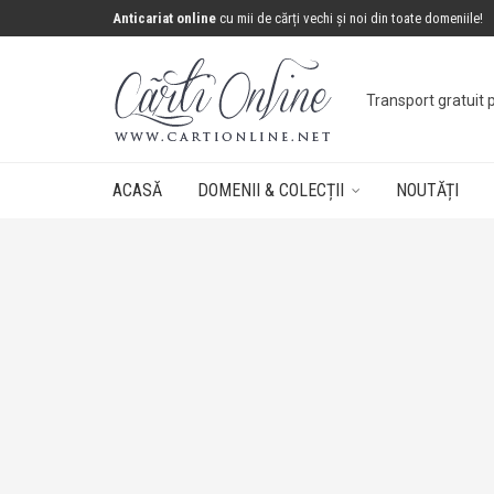
Anticariat online
cu mii de cărți vechi și noi din toate domeniile!
Transport gratuit 
ACASĂ
DOMENII & COLECȚII
NOUTĂȚI