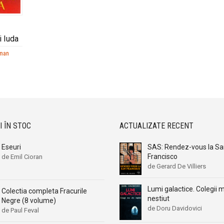
i Iuda
rman
I ÎN STOC
ACTUALIZATE RECENT
Eseuri
SAS: Rendez-vous la S
Francisco
de Emil Cioran
de Gerard De Villiers
Lumi galactice. Colegii m
Colectia completa Fracurile
nestiut
Negre (8 volume)
de Doru Davidovici
de Paul Feval