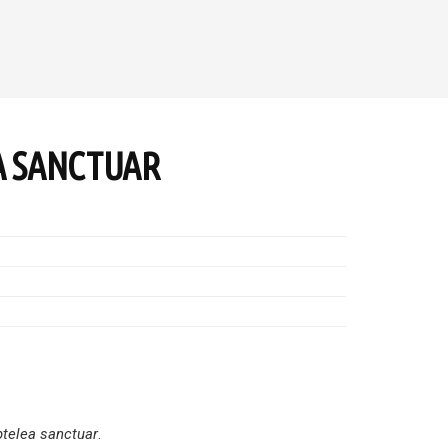
A SANCTUAR
ptelea sanctuar
.