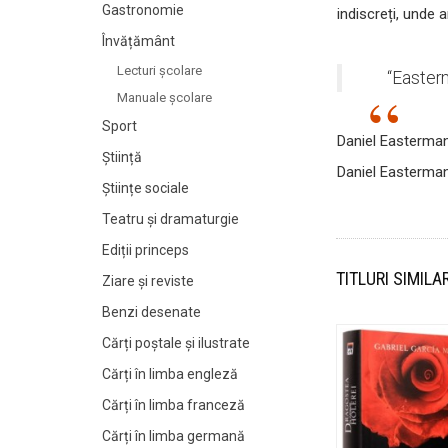
Gastronomie
indiscreți, unde 
Învățământ
Lecturi şcolare
“Easterm
Manuale şcolare
Sport
Daniel Easterma
Știință
Daniel Easterma
Științe sociale
Teatru și dramaturgie
Ediții princeps
TITLURI SIMILA
Ziare şi reviste
Benzi desenate
Cărți poștale și ilustrate
Cărți în limba engleză
Cărți în limba franceză
Cărți în limba germană