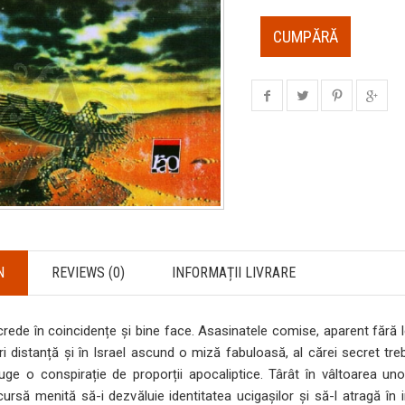
CUMPĂRĂ
N
REVIEWS (0)
INFORMAȚII LIVRARE
rede în coincidențe și bine face. Asasinatele comise, aparent fără l
ri distanță și în Israel ascund o miză fabuloasă, al cărei secret treb
uge o conspirație de proporții apocaliptice. Târât în vâltoarea unor
ursă menită să-i dezvăluie identitatea ucigașilor și să-l atragă în 