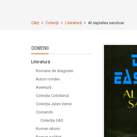
Cărți
Colecții
Literatură
Al saptelea sanctuar
DOMENII
Literatură
Romane de dragoste
Autori români
Aventură
Colecția Cotidianul
Colecția Jules Verne
Comando
Colecția SAS
Roman istoric
Roman polițist