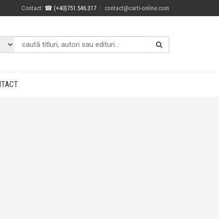
Contact
: ☎ (+40)751.546.317
contact@carti-online.com
NTACT