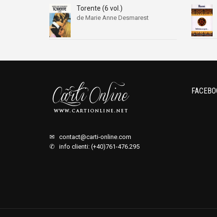
Torente (6 vol.)
de Marie Anne Desmarest
FACEBO
✉
contact@carti-online.com
✆ info clienti: (+40)761-476.295