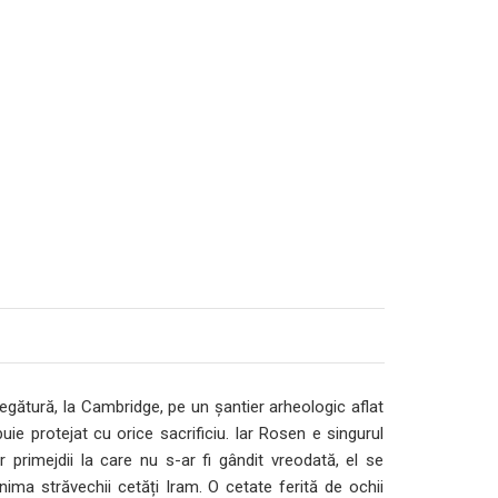
egătură, la Cambridge, pe un șantier arheologic aflat
uie protejat cu orice sacrificiu. Iar Rosen e singurul
 primejdii la care nu s-ar fi gândit vreodată, el se
inima străvechii cetăți Iram. O cetate ferită de ochii