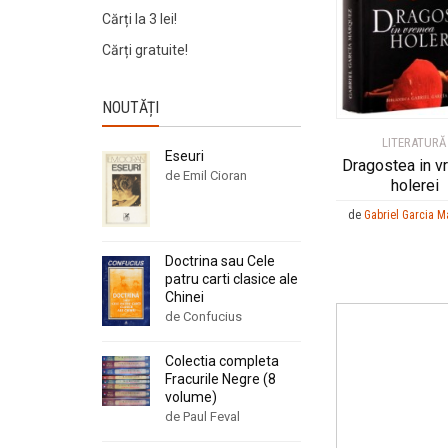
Cărți la 3 lei!
Cărți gratuite!
NOUTĂȚI
LITERATURĂ
Eseuri
Dragostea in 
de Emil Cioran
holerei
de
Gabriel Garcia 
Doctrina sau Cele
patru carti clasice ale
Chinei
de Confucius
Colectia completa
Fracurile Negre (8
volume)
de Paul Feval