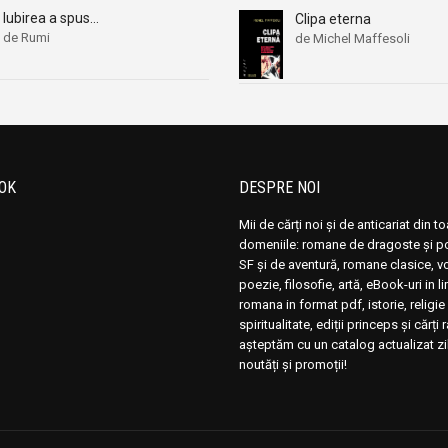
Iubirea a spus…
Clipa eterna
de Rumi
de Michel Maffesoli
OK
DESPRE NOI
Mii de cărți noi și de anticariat din t
domeniile: romane de dragoste și pol
SF și de aventură, romane clasice, 
poezie, filosofie, artă, eBook-uri in 
romana in format pdf, istorie, religie 
spiritualitate, ediții princeps și cărți 
așteptăm cu un catalog actualizat zi
noutăți și promoții!