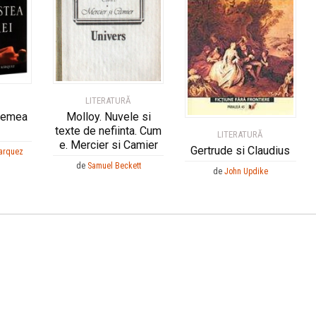
LITERATURĂ
vremea
Molloy. Nuvele si
texte de nefiinta. Cum
LITERATURĂ
e. Mercier si Camier
Gertrude si Claudius
Marquez
de
Samuel Beckett
de
John Updike