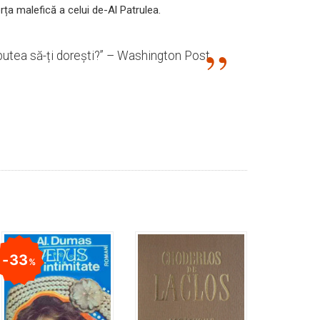
rța malefică a celui de-Al Patrulea.
i putea să-ți dorești?” – Washington Post
33
%