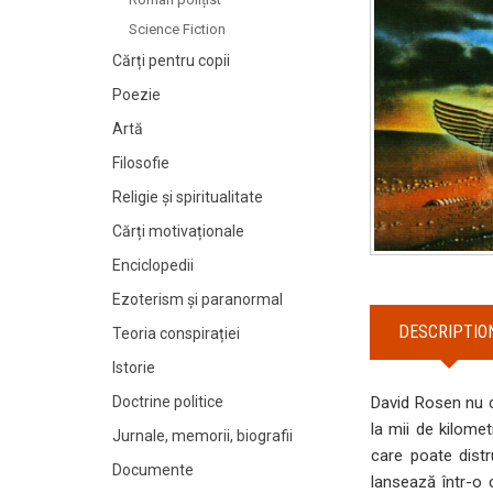
Science Fiction
Cărți pentru copii
Poezie
Artă
Filosofie
Religie și spiritualitate
Cărți motivaționale
Enciclopedii
Ezoterism și paranormal
DESCRIPTIO
Teoria conspirației
Istorie
Doctrine politice
David Rosen nu c
la mii de kilomet
Jurnale, memorii, biografii
care poate distr
Documente
lansează într-o c