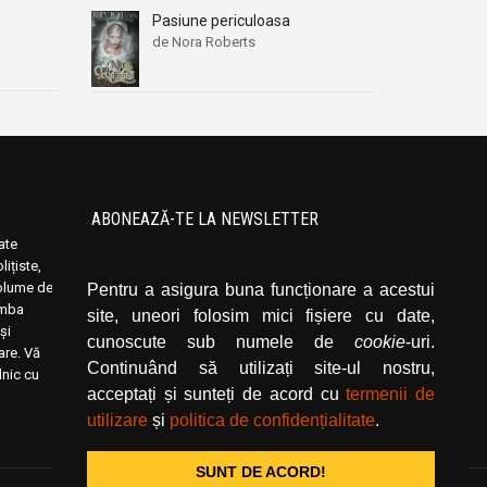
Pasiune periculoasa
de Nora Roberts
ABONEAZĂ-TE LA NEWSLETTER
oate
Introduceți adresa dvs. de email și dați click
ițiste,
pe butonul de abonare.
volume de
Pentru a asigura buna funcționare a acestui
limba
site, uneori folosim mici fișiere cu date,
și
cunoscute sub numele de
cookie
-uri.
rare. Vă
Continuând să utilizați site-ul nostru,
lnic cu
acceptați și sunteți de acord cu
termenii de
utilizare
și
politica de confidențialitate
.
SUNT DE ACORD!