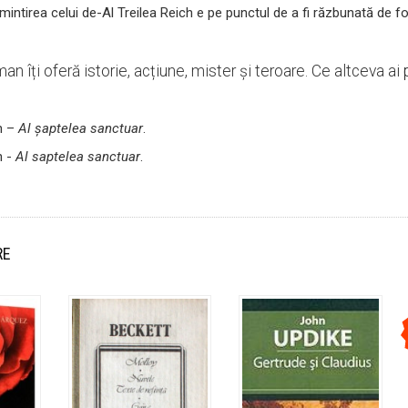
amintirea celui de-Al Treilea Reich e pe punctul de a fi răzbunată de fo
an îți oferă istorie, acțiune, mister și teroare. Ce altceva a
n –
Al șaptelea sanctuar
.
n -
Al saptelea sanctuar
.
RE