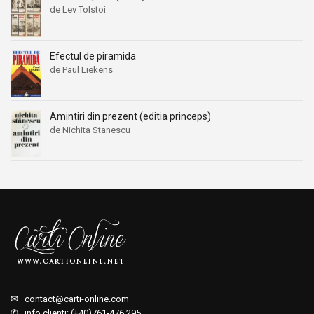
de Lev Tolstoi
Efectul de piramida
de Paul Liekens
Amintiri din prezent (editia princeps)
de Nichita Stanescu
✉
contact@carti-online.com
✆ info clienti: (+40)761-476.295