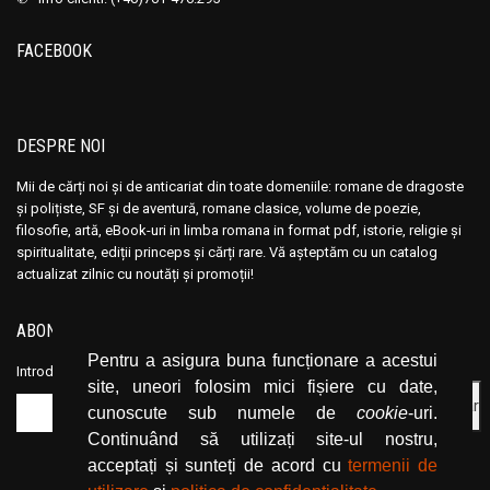
FACEBOOK
DESPRE NOI
Mii de cărți noi și de anticariat din toate domeniile: romane de dragoste
și polițiste, SF și de aventură, romane clasice, volume de poezie,
filosofie, artă, eBook-uri in limba romana in format pdf, istorie, religie și
spiritualitate, ediții princeps și cărți rare. Vă așteptăm cu un catalog
actualizat zilnic cu noutăți și promoții!
ABONEAZĂ-TE LA NEWSLETTER
Pentru a asigura buna funcționare a acestui
Introduceți adresa dvs. de email și dați click pe butonul de abonare.
site, uneori folosim mici fișiere cu date,
cunoscute sub numele de
cookie
-uri.
Continuând să utilizați site-ul nostru,
acceptați și sunteți de acord cu
termenii de