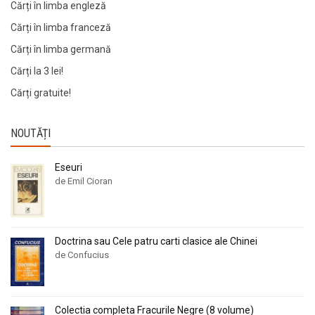
Cărți în limba engleză
Cărți în limba franceză
Cărți în limba germană
Cărți la 3 lei!
Cărți gratuite!
NOUTĂȚI
Eseuri
de Emil Cioran
Doctrina sau Cele patru carti clasice ale Chinei
de Confucius
Colectia completa Fracurile Negre (8 volume)