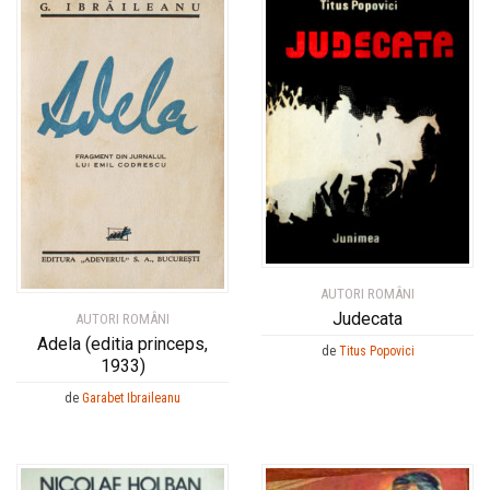
AUTORI ROMÂNI
Judecata
AUTORI ROMÂNI
Adela (editia princeps,
de
Titus Popovici
1933)
de
Garabet Ibraileanu