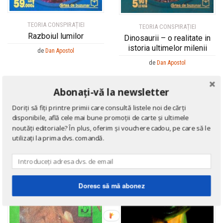
TEORIA CONSPIRAȚIEI
TEORIA CONSPIRAȚIEI
Razboiul lumilor
Dinosaurii – o realitate in
istoria ultimelor milenii
de
Dan Apostol
de
Dan Apostol
Abonați-vă la newsletter
Doriți să fiți printre primii care consultă listele noi de cărți
disponibile, află cele mai bune promoții de carte și ultimele
noutăți editoriale? În plus, oferim și vouchere cadou, pe care să le
utilizați la prima dvs. comandă.
Doresc să mă abonez