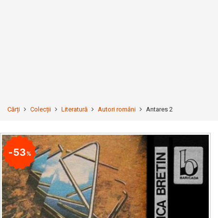
Cărți
Colecții
Literatură
Autori români
Antares 2
53
%