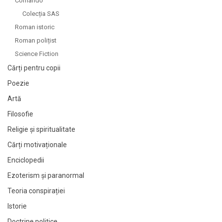
Comando
Colecția SAS
Roman istoric
Roman polițist
Science Fiction
Cărți pentru copii
Poezie
Artă
Filosofie
Religie și spiritualitate
Cărți motivaționale
Enciclopedii
Ezoterism și paranormal
Teoria conspirației
Istorie
Doctrine politice