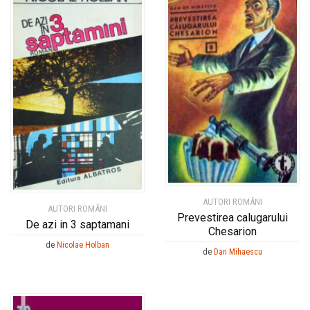
AUTORI ROMÂNI
AUTORI ROMÂNI
Prevestirea calugarului
De azi in 3 saptamani
Chesarion
de
Nicolae Holban
de
Dan Mihaescu