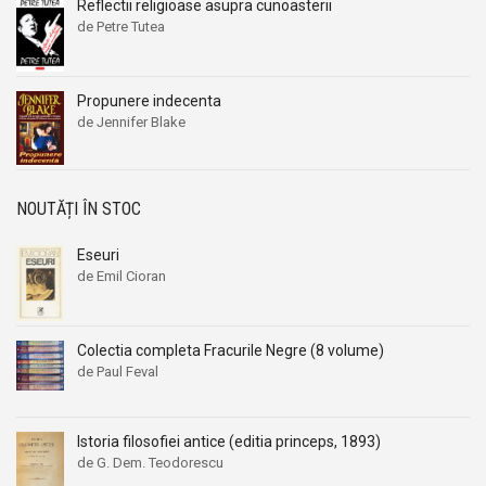
Reflectii religioase asupra cunoasterii
de Petre Tutea
Propunere indecenta
de Jennifer Blake
NOUTĂȚI ÎN STOC
Eseuri
de Emil Cioran
Colectia completa Fracurile Negre (8 volume)
de Paul Feval
Istoria filosofiei antice (editia princeps, 1893)
de G. Dem. Teodorescu