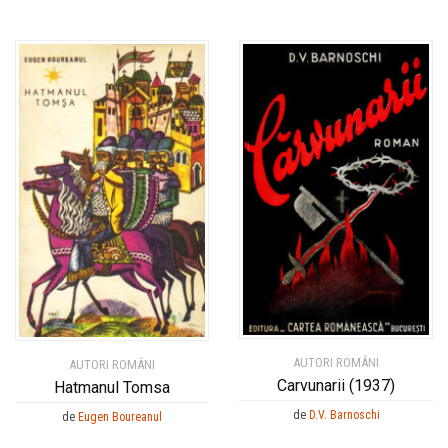
AUTORI ROMÂNI
AUTORI ROMÂNI
Carvunarii (1937)
Hatmanul Tomsa
de
D.V. Barnoschi
de
Eugen Boureanul