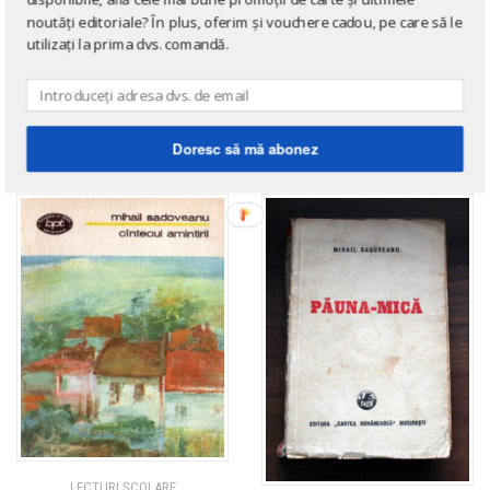
noutăți editoriale? În plus, oferim și vouchere cadou, pe care să le
CĂRȚI PENTRU COPII
utilizați la prima dvs. comandă.
The Magic Grove /
AUTORI ROMÂNI
Dumbrava Minunata
Maria Sa, Puiul Padurii
de
Mihail Sadoveanu
de
Mihail Sadoveanu
Doresc să mă abonez
LECTURI ŞCOLARE