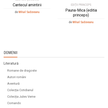
Cantecul amintirii
EDIȚII PRINCEPS
Pauna-Mica (editia
de
Mihail Sadoveanu
princeps)
de
Mihail Sadoveanu
DOMENII
Literatură
Romane de dragoste
Autori români
Aventură
Colecția Cotidianul
Colecția Jules Verne
Comando