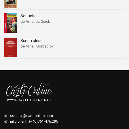
Seductie
de Amanda Quick
Scrieri alese
de Mihail Gorbaciov
✉
contact@carti-online.com
✆ info clienti: (+40)761-476.295