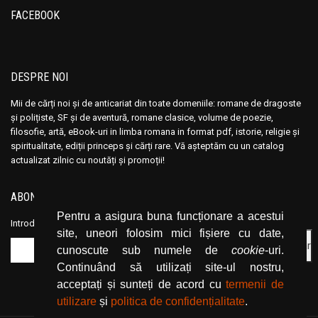
FACEBOOK
DESPRE NOI
Mii de cărți noi și de anticariat din toate domeniile: romane de dragoste
și polițiste, SF și de aventură, romane clasice, volume de poezie,
filosofie, artă, eBook-uri in limba romana in format pdf, istorie, religie și
spiritualitate, ediții princeps și cărți rare. Vă așteptăm cu un catalog
actualizat zilnic cu noutăți și promoții!
ABONEAZĂ-TE LA NEWSLETTER
Pentru a asigura buna funcționare a acestui
Introduceți adresa dvs. de email și dați click pe butonul de abonare.
site, uneori folosim mici fișiere cu date,
cunoscute sub numele de
cookie
-uri.
Continuând să utilizați site-ul nostru,
acceptați și sunteți de acord cu
termenii de
utilizare
și
politica de confidențialitate
.