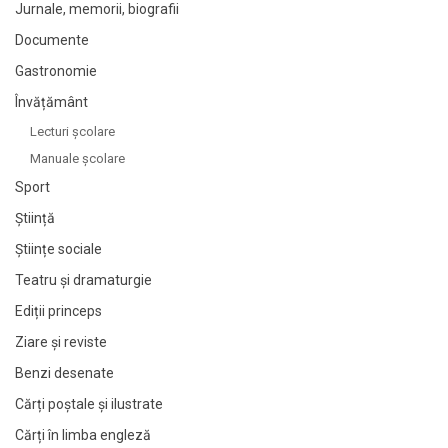
Jurnale, memorii, biografii
Documente
Gastronomie
Învățământ
Lecturi şcolare
Manuale şcolare
Sport
Știință
Științe sociale
Teatru și dramaturgie
Ediții princeps
Ziare şi reviste
Benzi desenate
Cărți poștale și ilustrate
Cărți în limba engleză