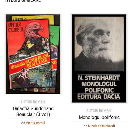
AUTORI ROMÂNI
Dinastia Sunderland
AUTORI ROMÂNI
Beauclair (3 vol.)
Monologul polifonic
de
Vintila Corbul
de
Nicolae Steinhardt