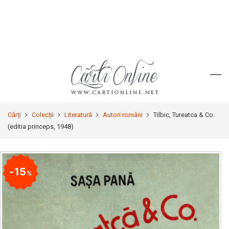
Cărți
Colecții
Literatură
Autori români
Tilbic, Tureatca & Co.
(editia princeps, 1948)
15
%