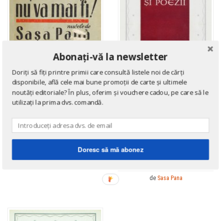
Abonați-vă la newsletter
Doriți să fiți printre primii care consultă listele noi de cărți
disponibile, află cele mai bune promoții de carte și ultimele
noutăți editoriale? În plus, oferim și vouchere cadou, pe care să le
EDIȚII PRINCEPS
utilizați la prima dvs. comandă.
A fost odata… si nu va mai
fi! (editia princeps, 1949)
EDIȚII PRINCEPS
Poeme si poezii alese din
de
Sasa Pana
carti si din sertar (1925-
Doresc să mă abonez
1965) (avangarda, editia
princeps)
de
Sasa Pana