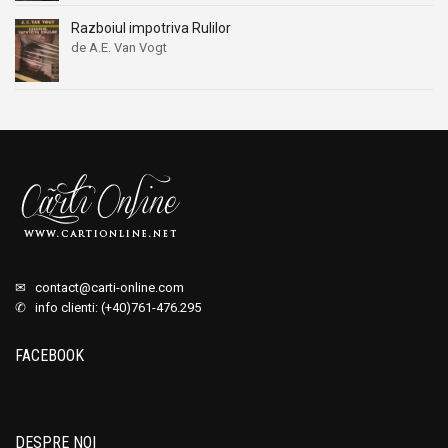
Razboiul impotriva Rulilor
de A.E. Van Vogt
✉
contact@carti-online.com
✆ info clienti: (+40)761-476.295
FACEBOOK
DESPRE NOI