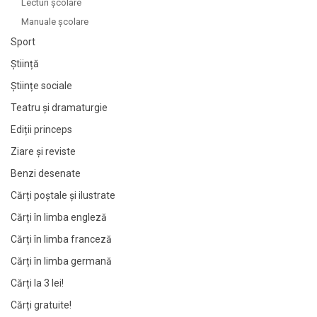
Lecturi şcolare
Manuale şcolare
Sport
Știință
Științe sociale
Teatru și dramaturgie
Ediții princeps
Ziare şi reviste
Benzi desenate
Cărți poștale și ilustrate
Cărți în limba engleză
Cărți în limba franceză
Cărți în limba germană
Cărți la 3 lei!
Cărți gratuite!