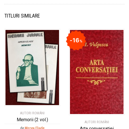
TITLURI SIMILARE
16
%
AUTORI ROMÂNI
Memorii (2 vol.)
AUTORI ROMÂNI
Arta conversatiei
de
Mircea Eliade