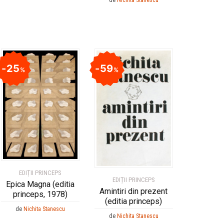
25
59
%
%
EDIȚII PRINCEPS
EDIȚII PRINCEPS
Epica Magna (editia
Amintiri din prezent
princeps, 1978)
(editia princeps)
de
Nichita Stanescu
de
Nichita Stanescu