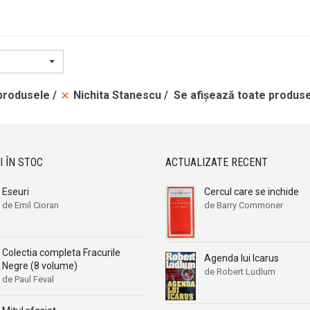
Aleksa Celebonovic
Aleksa Celebonovic
Aleksander Wojciechowscki
Aleksander Wojciechowscki
Aleksandr Beleaev
Aleksandr Beleaev
Alessandro Parronchi
Alessandro Parronchi
Alex Mihai Stoenescu
Alex Mihai Stoenescu
Nichita Stanescu
 produsele
Se afișează toate produse
Alexandr Soljenitin
Alexandr Soljenitin
Alexandra Jones
Alexandra Jones
Alexandra Mosneaga
Alexandra Mosneaga
I ÎN STOC
ACTUALIZATE RECENT
Alexandra Ripley
Alexandra Ripley
Alexandre Dumas
Alexandre Dumas
Eseuri
Cercul care se inchide
de Emil Cioran
de Barry Commoner
Alexandre Dumas fiul
Alexandre Dumas fiul
Alexandre Koyre
Alexandre Koyre
Alexandrian
Alexandrian
Colectia completa Fracurile
Agenda lui Icarus
Negre (8 volume)
Alexandru Balaci
Alexandru Balaci
de Robert Ludlum
de Paul Feval
Alexandru Busuioceanu
Alexandru Busuioceanu