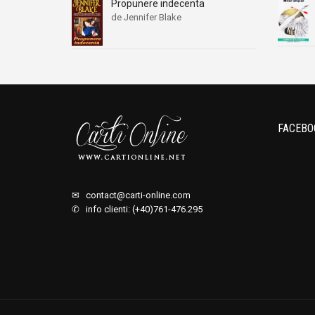
Propunere indecenta
de Jennifer Blake
FACEBO
✉
contact@carti-online.com
✆ info clienti: (+40)761-476.295