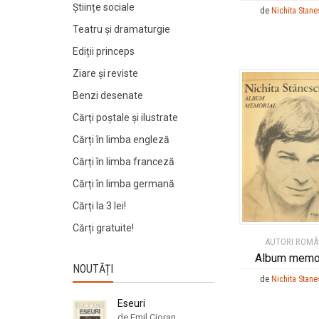
Științe sociale
de
Nichita Stan
Teatru și dramaturgie
Ediții princeps
Ziare şi reviste
Benzi desenate
Cărți poștale și ilustrate
Cărți în limba engleză
Cărți în limba franceză
Cărți în limba germană
Cărți la 3 lei!
Cărți gratuite!
AUTORI ROMÂ
Album memor
NOUTĂȚI
de
Nichita Stan
Eseuri
de Emil Cioran