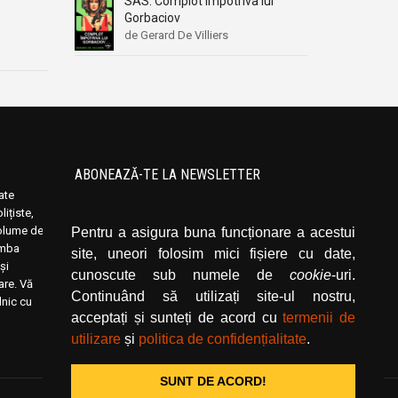
SAS: Complot impotriva lui
Gorbaciov
de Gerard De Villiers
ABONEAZĂ-TE LA NEWSLETTER
oate
Introduceți adresa dvs. de email și dați click
ițiste,
pe butonul de abonare.
volume de
Pentru a asigura buna funcționare a acestui
limba
site, uneori folosim mici fișiere cu date,
și
cunoscute sub numele de
cookie
-uri.
rare. Vă
Continuând să utilizați site-ul nostru,
lnic cu
acceptați și sunteți de acord cu
termenii de
utilizare
și
politica de confidențialitate
.
SUNT DE ACORD!