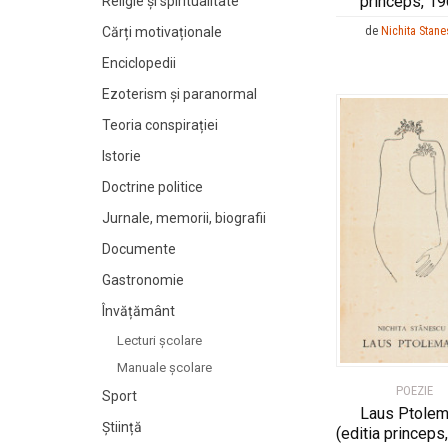
princeps, 19
Religie și spiritualitate
Cărți motivaționale
de
Nichita Stan
Enciclopedii
Ezoterism și paranormal
Teoria conspirației
Istorie
Doctrine politice
Jurnale, memorii, biografii
Documente
Gastronomie
Învățământ
Lecturi şcolare
Manuale şcolare
POEZIE
Sport
Laus Ptolem
Știință
(editia princeps