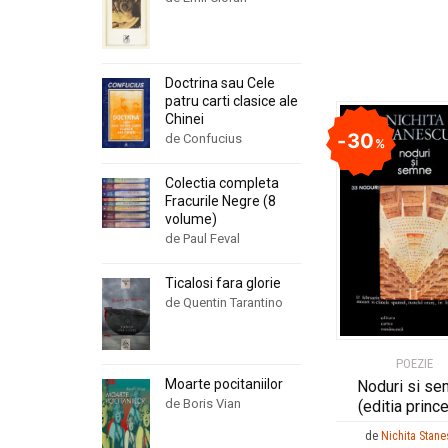
Doctrina sau Cele
patru carti clasice ale
Chinei
30
de Confucius
%
Colectia completa
Fracurile Negre (8
volume)
de Paul Feval
Ticalosi fara glorie
de Quentin Tarantino
POEZIE
Moarte pocitaniilor
Noduri si s
de Boris Vian
(editia princ
de
Nichita Stan