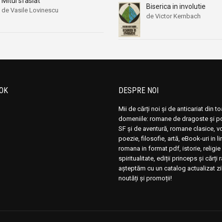
Mitul sfasiat
Alexandru Dobos
Alexandru Dobos
Biserica in involutie
de Vasile Lovinescu
Alexandru Elian
Alexandru Elian
de Victor Kernbach
Alexandru I. Gonta
Alexandru I. Gonta
Alexandru Kiritescu
Alexandru Kiritescu
Alexandru Madgearu
Alexandru Madgearu
Alexandru Mitru
Alexandru Mitru
Alexandru Tanase
Alexandru Tanase
OK
DESPRE NOI
Alexandru Vianu
Alexandru Vianu
Mii de cărți noi și de anticariat din t
Alexandru Vlahuta
Alexandru Vlahuta
domeniile: romane de dragoste și pol
SF și de aventură, romane clasice, 
Alexandru Vulpe
Alexandru Vulpe
poezie, filosofie, artă, eBook-uri in 
Alexei Tolstoi
Alexei Tolstoi
romana in format pdf, istorie, religie 
spiritualitate, ediții princeps și cărți 
Alfred de Musset
Alfred de Musset
așteptăm cu un catalog actualizat zi
Alfred Harlaoanu
Alfred Harlaoanu
noutăți și promoții!
Alice Hoffman
Alice Hoffman
Alice Năstase
Alice Năstase
Alison Tyler
Alison Tyler