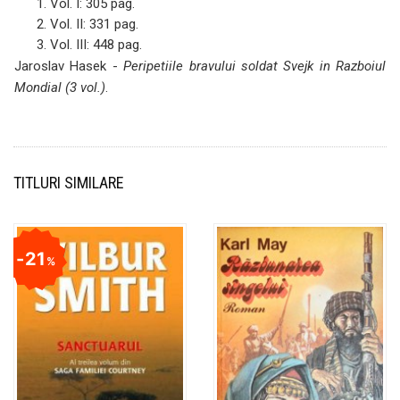
Vol. I: 305 pag.
Vol. II: 331 pag.
Vol. III: 448 pag.
Jaroslav Hasek -
Peripetiile bravului soldat Svejk in Razboiul
Mondial (3 vol.)
.
TITLURI SIMILARE
21
%