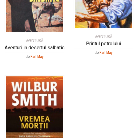
AVENTURĂ
AVENTURĂ
Printul petrolului
Aventuri in desertul salbatic
de
Karl May
de
Karl May