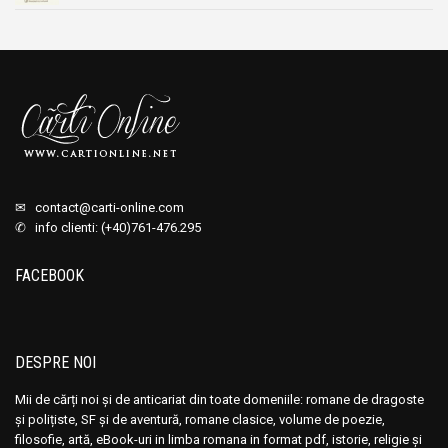
✉
contact@carti-online.com
✆ info clienti: (+40)761-476.295
FACEBOOK
DESPRE NOI
Mii de cărți noi și de anticariat din toate domeniile: romane de dragoste
și polițiste, SF și de aventură, romane clasice, volume de poezie,
filosofie, artă, eBook-uri in limba romana in format pdf, istorie, religie și