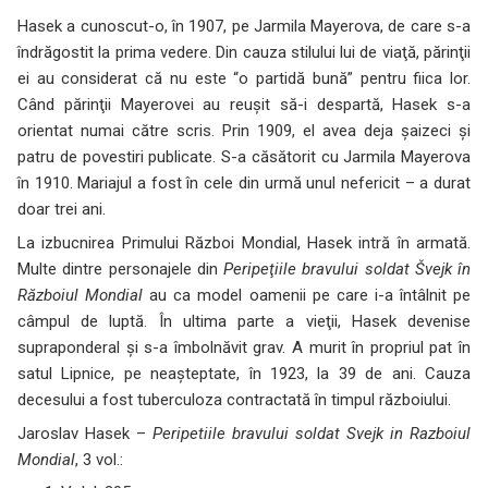
Hasek a cunoscut-o, în 1907, pe Jarmila Mayerova, de care s-a
îndrăgostit la prima vedere. Din cauza stilului lui de viaţă, părinţii
ei au considerat că nu este “o partidă bună” pentru fiica lor.
Când părinţii Mayerovei au reuşit să-i despartă, Hasek s-a
orientat numai către scris. Prin 1909, el avea deja şaizeci şi
patru de povestiri publicate. S-a căsătorit cu Jarmila Mayerova
în 1910. Mariajul a fost în cele din urmă unul nefericit – a durat
doar trei ani.
La izbucnirea Primului Război Mondial, Hasek intră în armată.
Multe dintre personajele din
Peripeţiile bravului soldat Švejk în
Războiul Mondial
au ca model oamenii pe care i-a întâlnit pe
câmpul de luptă. În ultima parte a vieţii, Hasek devenise
supraponderal şi s-a îmbolnăvit grav. A murit în propriul pat în
satul Lipnice, pe neaşteptate, în 1923, la 39 de ani. Cauza
decesului a fost tuberculoza contractată în timpul războiului.
Jaroslav Hasek –
Peripetiile bravului soldat Svejk in Razboiul
Mondial
, 3 vol.: