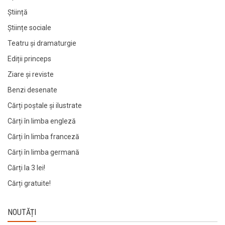
Știință
Științe sociale
Teatru și dramaturgie
Ediții princeps
Ziare şi reviste
Benzi desenate
Cărți poștale și ilustrate
Cărți în limba engleză
Cărți în limba franceză
Cărți în limba germană
Cărți la 3 lei!
Cărți gratuite!
NOUTĂȚI