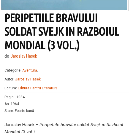
PERIPETIILE BRAVULUI
SOLDAT SVEJK IN RAZBOIUL
MONDIAL (3 VOL.)
de
Jaroslav Hasek
Categorie:
Aventură
.
Autor:
Jaroslav Hasek
.
Editura:
Editura Pentru Literatură
Pagini
:
1084
An
:
1964
Stare
:
Foarte bună
Jaroslav Hasek –
Peripetiile bravului soldat Svejk in Razboiul
Mondial (3 vol.)
.