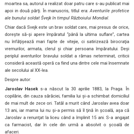
moartea sa, autorul a realizat doar patru care s-au publicat mai
apoi in două părţi. În manuscris, titlul era:
Aventurile profetice
ale bunului soldat Švejk în timpul Războiului Mondial
.
Chiar dacă Svejk este un brav soldat care, mai presus de orice,
doreşte să-şi apere împăratul “până la ultima suflare”, cartea
nu înfăţişează mari fapte de vitejie, ci satirizează birocraţia
vremurilor, armata, clerul şi chiar persoana împăratului. Deşi
periplul aventurilor bravului soldat a rămas neterminat, criticii
consideră această operă ca fiind una dintre cele mai însemnate
ale secolului al XX-lea.
Despre autor:
Jaroslav Hasek
s-a născut la 30 aprilie 1883, la Praga. În
copilărie, din cauza sărăciei, familia lui şi-a schimbat domiciliul
de mai mult de zece ori. Tatăl a murit când Jaroslav avea doar
13 ani, iar mama lui nu şi-a permis să îl ţină în şcoală, aşa că
Jaroslav a renunţat la liceu când a împlinit 15 ani. S-a angajat
ca farmacist, dar în cele din urmă a absolvit o şcoală de
afaceri.