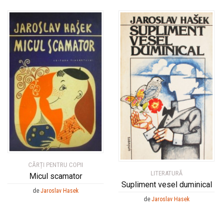
CĂRȚI PENTRU COPII
LITERATURĂ
Micul scamator
Supliment vesel duminical
de
Jaroslav Hasek
de
Jaroslav Hasek