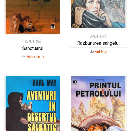
AVENTURĂ
AVENTURĂ
Razbunarea sangelui
Sanctuarul
de
Karl May
de
Wilbur Smith