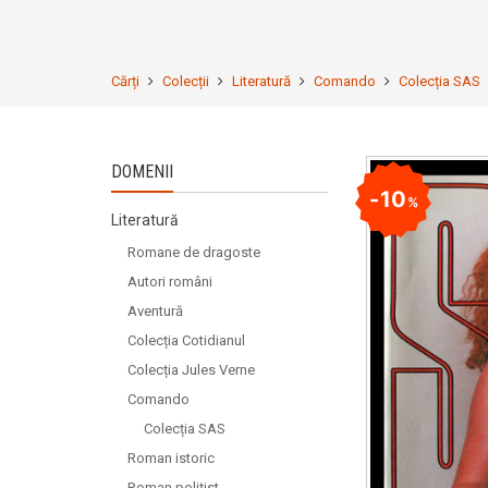
Cărți
Colecții
Literatură
Comando
Colecția SAS
DOMENII
10
%
Literatură
Romane de dragoste
Autori români
Aventură
Colecția Cotidianul
Colecția Jules Verne
Comando
Colecția SAS
Roman istoric
Roman polițist