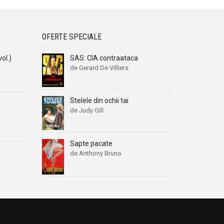
OFERTE SPECIALE
vol.)
SAS: CIA contraataca
de Gerard De Villiers
Stelele din ochii tai
de Judy Gill
Sapte pacate
de Anthony Bruno