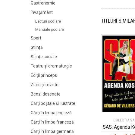
Gastronomie
Învățământ
TITLURI SIMILA
Lecturi şcolare
Manuale şcolare
Sport
Știință
Științe sociale
Teatru și dramaturgie
Ediții princeps
Ziare şi reviste
Benzi desenate
Cărți poștale și ilustrate
Cărți în limba engleză
COLECȚIA SA
Cărți în limba franceză
SAS: Agenda K
Cărți în limba germană