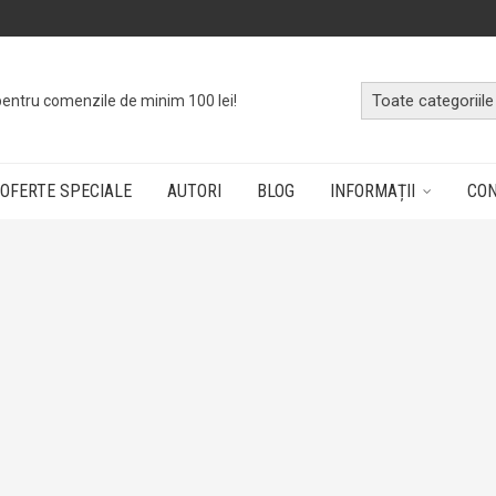
o
cutie cu cărți
dând doar un click!
OFERTE SPECIALE
AUTORI
BLOG
INFORMAȚII
CO