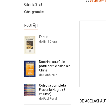
de
Gerard De Vill
Cărți la 3 lei!
Cărți gratuite!
NOUTĂȚI
Eseuri
de Emil Cioran
Doctrina sau Cele
patru carti clasice ale
Chinei
de Confucius
Colectia completa
Fracurile Negre (8
volume)
de Paul Feval
DE ACELAȘI AU