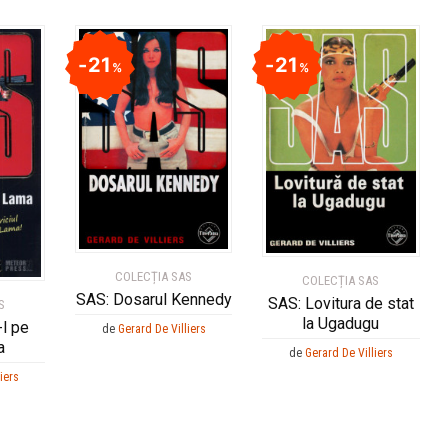
21
21
%
%
COLECȚIA SAS
COLECȚIA SAS
SAS: Dosarul Kennedy
SAS: Lovitura de stat
S
la Ugadugu
l pe
de
Gerard De Villiers
a
de
Gerard De Villiers
iers