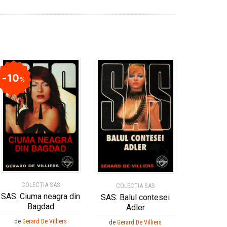
10
%
COLECȚIA SAS
COLECȚIA SAS
SAS: Ciuma neagra din
SAS: Balul contesei
Bagdad
Adler
de
Gerard De Villiers
de
Gerard De Villiers