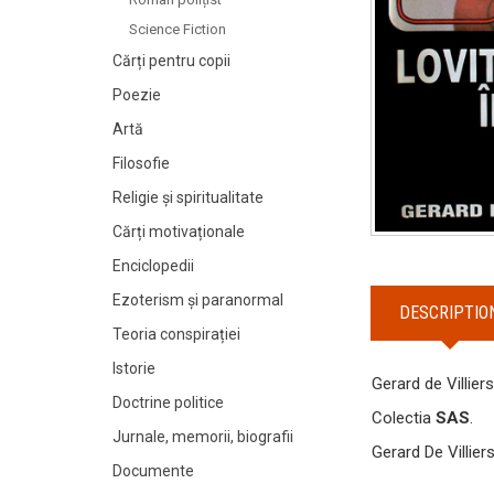
Science Fiction
Cărți pentru copii
Poezie
Artă
Filosofie
Religie și spiritualitate
Cărți motivaționale
Enciclopedii
Ezoterism și paranormal
DESCRIPTIO
Teoria conspirației
Istorie
Gerard de Villier
Doctrine politice
Colectia
SAS
.
Jurnale, memorii, biografii
Gerard De Villier
Documente