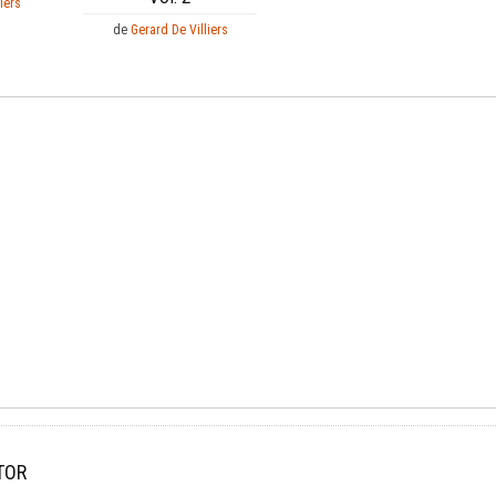
iers
de
Gerard De Villiers
TOR