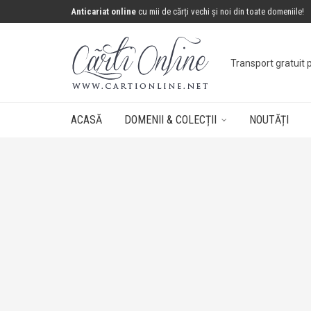
Anticariat online
cu mii de cărți vechi și noi din toate domeniile!
Concurs: câștigă 
ACASĂ
DOMENII & COLECȚII
NOUTĂȚI