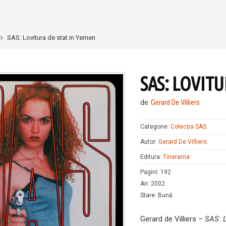
SAS: Lovitura de stat in Yemen
SAS: LOVITU
de
Gerard De Villiers
Categorie:
Colecția SAS
.
Autor:
Gerard De Villiers
.
Editura:
Tinerama
Pagini
:
192
An
:
2002
Stare
:
Bună
Gerard de Villiers –
SAS: L