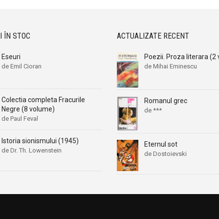
I ÎN STOC
ACTUALIZATE RECENT
Eseuri
Poezii. Proza literara (2 
de Emil Cioran
de Mihai Eminescu
Colectia completa Fracurile
Romanul grec
Negre (8 volume)
de ***
de Paul Feval
Istoria sionismului (1945)
Eternul sot
de Dr. Th. Lowenstein
de Dostoievski