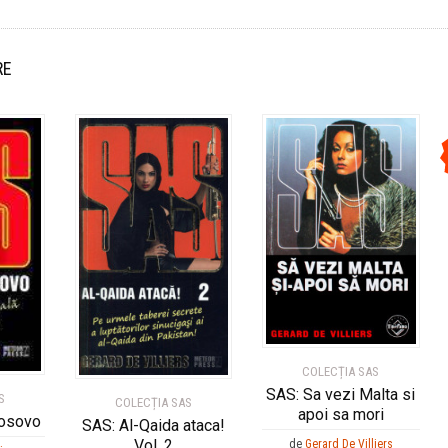
RE
COLECȚIA SAS
SAS: Sa vezi Malta si
S
COLECȚIA SAS
apoi sa mori
osovo
SAS: Al-Qaida ataca!
Vol. 2
de
Gerard De Villiers