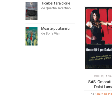
Ticalosi fara glorie
de Quentin Tarantino
Moarte pocitaniilor
de Boris Vian
COLECȚIA SA
SAS: Omorati-
Dalai Lam
de
Gerard De Vill