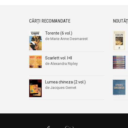
CĂRȚI RECOMANDATE
NOUTĂȚ
Torente (6 vol.)
de Marie Anne Desmarest
Scarlett vol. I+II
de Alexandra Ripley
Lumea chineza (2 vol.)
de Jacques Gernet