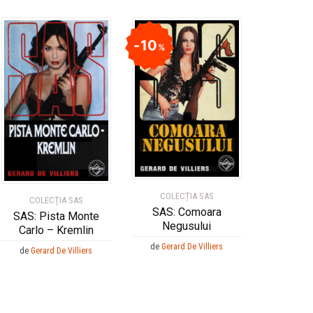
10
%
COLECȚIA SAS
COLECȚIA SAS
SAS: Comoara
SAS: Pista Monte
Negusului
Carlo – Kremlin
de
Gerard De Villiers
de
Gerard De Villiers