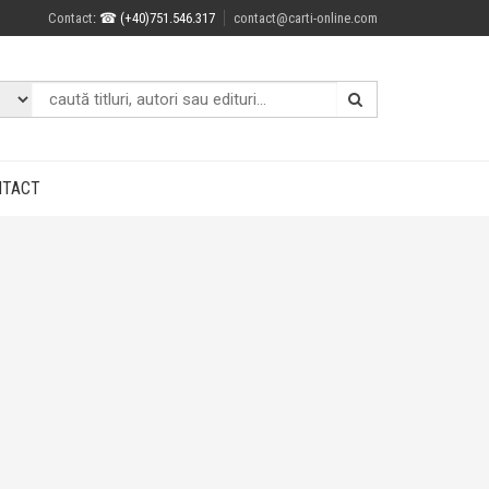
Contact
: ☎ (+40)751.546.317
contact@carti-online.com
NTACT