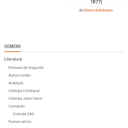
1877)
de
Dimitrie Bolintineanu
DOMENII
Literatură
Romane de dragoste
Autori români
Aventură
Colecția Cotidianul
Colecția Jules Verne
Comando
Colecția SAS
Roman istoric