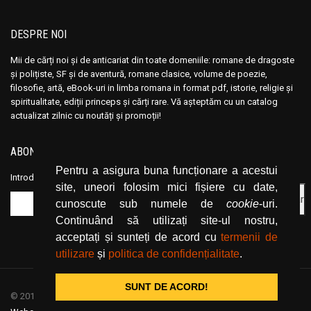
DESPRE NOI
Mii de cărți noi și de anticariat din toate domeniile: romane de dragoste
și polițiste, SF și de aventură, romane clasice, volume de poezie,
filosofie, artă, eBook-uri in limba romana in format pdf, istorie, religie și
spiritualitate, ediții princeps și cărți rare. Vă așteptăm cu un catalog
actualizat zilnic cu noutăți și promoții!
ABONEAZĂ-TE LA NEWSLETTER
Pentru a asigura buna funcționare a acestui
Introduceți adresa dvs. de email și dați click pe butonul de abonare.
site, uneori folosim mici fișiere cu date,
cunoscute sub numele de
cookie
-uri.
Continuând să utilizați site-ul nostru,
acceptați și sunteți de acord cu
termenii de
utilizare
și
politica de confidențialitate
.
SUNT DE ACORD!
© 2019
CartiOnline.net
/ powered by espresso / designed by