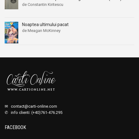
de Constantin Kiritescu
Noaptea ultimului pacat
de Meagan McKinney
✉
contact@carti-online.com
✆ info clienti: (+40)761-476.295
FACEBOOK