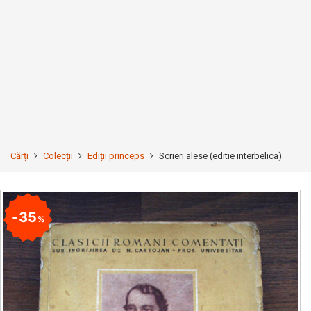
Cărți
Colecții
Ediții princeps
Scrieri alese (editie interbelica)
35
%