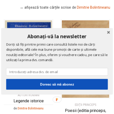
→ afișează toate cărțile scrise
de
Dimitrie Bolintineanu
Abonați-vă la newsletter
Doriți să fiți printre primii care consultă listele noi de cărți
disponibile, află cele mai bune promoții de carte și ultimele
noutăți editoriale? În plus, oferim și vouchere cadou, pe care să le
utilizați la prima dvs. comandă.
Doresc să mă abonez
AUTORI ROMÂNI
Legende istorice
EDIȚII PRINCEPS
de
Dimitrie Bolintineanu
Poesii (editia princeps,