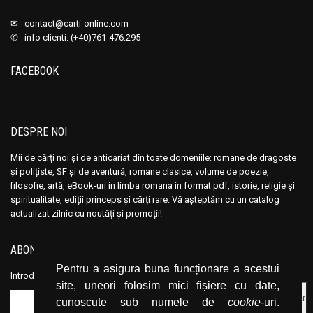
✉
contact@carti-online.com
✆ info clienti: (+40)761-476.295
FACEBOOK
DESPRE NOI
Mii de cărți noi și de anticariat din toate domeniile: romane de dragoste
și polițiste, SF și de aventură, romane clasice, volume de poezie,
filosofie, artă, eBook-uri in limba romana in format pdf, istorie, religie și
spiritualitate, ediții princeps și cărți rare. Vă așteptăm cu un catalog
actualizat zilnic cu noutăți și promoții!
ABONEAZĂ-TE LA NEWSLETTER
Pentru a asigura buna funcționare a acestui
Introduceți adresa dvs. de email și dați click pe butonul de abonare.
site, uneori folosim mici fișiere cu date,
cunoscute sub numele de
cookie
-uri.