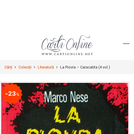
Cărți
Colecții
Literatură
La Piovra – Caracatita (4 vol.)
23
%