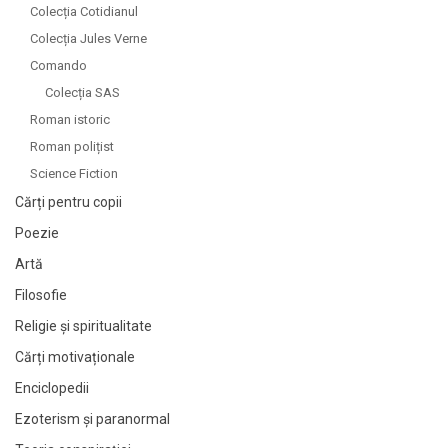
Colecția Cotidianul
Colecția Jules Verne
Comando
Colecția SAS
Roman istoric
Roman polițist
Science Fiction
Cărți pentru copii
Poezie
Artă
Filosofie
Religie și spiritualitate
Cărți motivaționale
Enciclopedii
Ezoterism și paranormal