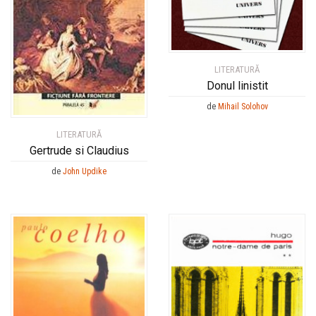
LITERATURĂ
Donul linistit
de
Mihail Solohov
LITERATURĂ
Gertrude si Claudius
de
John Updike