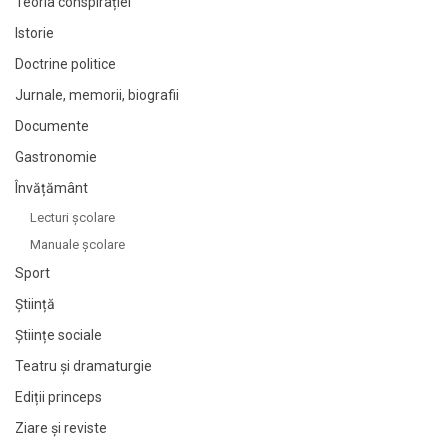
Teoria conspirației
Istorie
Doctrine politice
Jurnale, memorii, biografii
Documente
Gastronomie
Învățământ
Lecturi şcolare
Manuale şcolare
Sport
Știință
Științe sociale
Teatru și dramaturgie
Ediții princeps
Ziare şi reviste