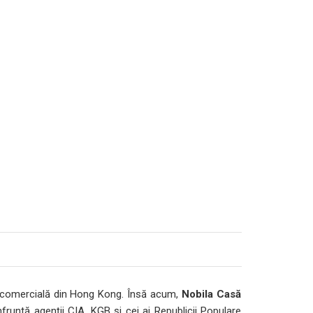
e comercială din Hong Kong. Însă acum,
Nobila Casă
nfruntă agenţii CIA, KGB şi cei ai Republicii Populare