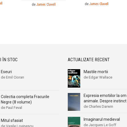
ll
de
James Clavell
de
James Clavell
I ÎN STOC
ACTUALIZATE RECENT
Eseuri
Mastile mortii
de Emil Cioran
de Edgar Wallace
Expresia emotiilor la om 
Colectia completa Fracurile
animale. Despre instinct
Negre (8 volume)
de Charles Darwin
de Paul Feval
Imaginarul medieval
Mitul sfasiat
de Jacques Le Goff
de Vasile Lovinescu