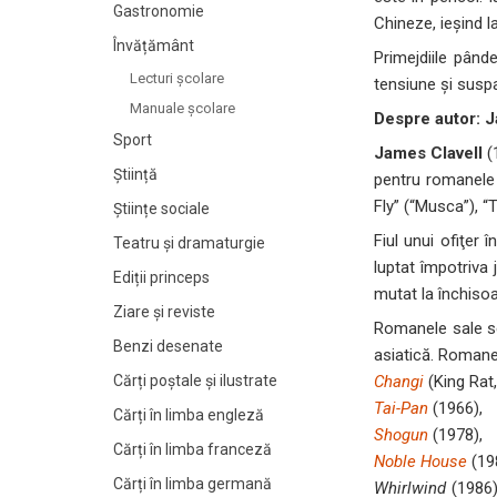
Gastronomie
Chineze, ieşind l
Învățământ
Primejdiile pânde
Lecturi şcolare
tensiune şi suspa
Manuale şcolare
Despre autor: J
Sport
James Clavell
(
Știință
pentru romanele 
Fly” (“Musca”), “
Științe sociale
Fiul unui ofiţer î
Teatru și dramaturgie
luptat împotriva 
Ediții princeps
mutat la închiso
Ziare şi reviste
Romanele sale se
Benzi desenate
asiatică. Romane
Changi
(King Rat,
Cărți poștale și ilustrate
Tai-Pan
(1966),
Cărți în limba engleză
Shogun
(1978),
Cărți în limba franceză
Noble House
(19
Cărți în limba germană
Whirlwind
(1986)