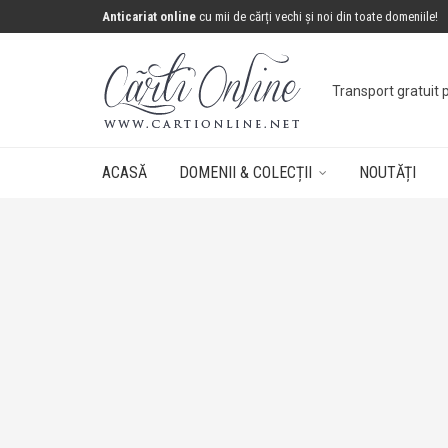
Anticariat online
cu mii de cărți vechi și noi din toate domeniile!
Transport gratuit 
ACASĂ
DOMENII & COLECȚII
NOUTĂȚI