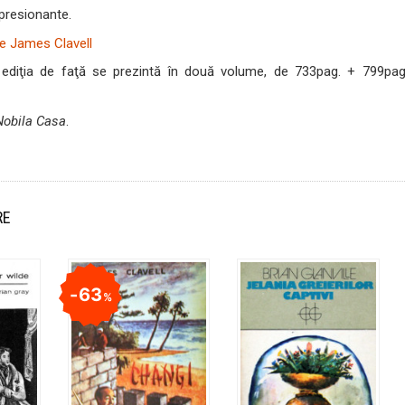
mpresionante.
ediţia de faţă se prezintă în două volume, de 733pag. + 799pag.
Nobila Casa
.
RE
63
%