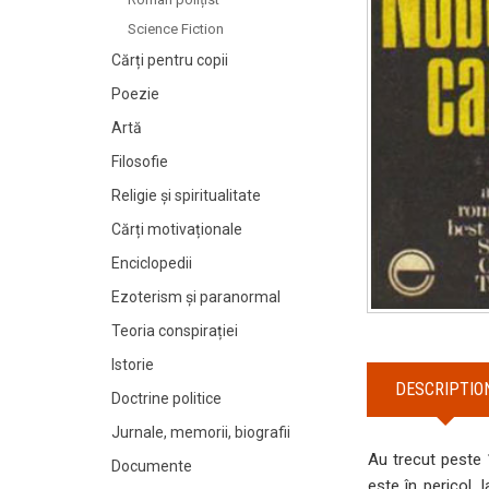
Science Fiction
Cărți pentru copii
Poezie
Artă
Filosofie
Religie și spiritualitate
Cărți motivaționale
Enciclopedii
Ezoterism și paranormal
Teoria conspirației
Istorie
DESCRIPTIO
Doctrine politice
Jurnale, memorii, biografii
Au trecut peste
Documente
este în pericol. 