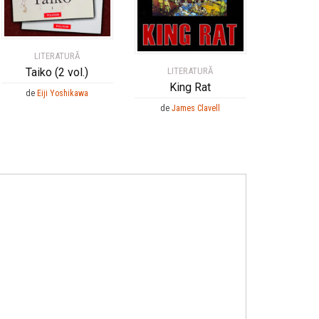
LITERATURĂ
Taiko (2 vol.)
LITERATURĂ
King Rat
de
Eiji Yoshikawa
de
James Clavell