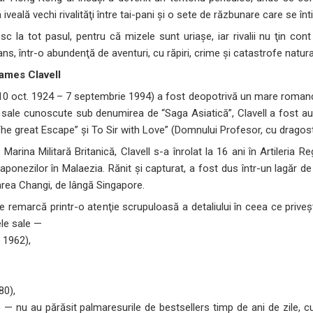
a iveală vechi rivalităţi între tai-pani şi o sete de răzbunare care se î
sc la tot pasul, pentru că mizele sunt uriaşe, iar rivalii nu ţin co
ns, într-o abundenţă de aventuri, cu răpiri, crime şi catastrofe natura
ames Clavell
10 oct. 1924 – 7 septembrie 1994) a fost deopotrivă un mare romancier
sale cunoscute sub denumirea de “Saga Asiatică”, Clavell a fost au
The great Escape” şi To Sir with Love” (Domnului Profesor, cu dragost
n Marina Militară Britanică, Clavell s-a înrolat la 16 ani în Artileria R
japonezilor în Malaezia. Rănit şi capturat, a fost dus într-un lagăr d
area Changi, de lângă Singapore.
 remarcă printr-o atenţie scrupuloasă a detaliului în ceea ce priveşt
le sale —
 1962),
80),
 — nu au părăsit palmaresurile de bestsellers timp de ani de zile, c