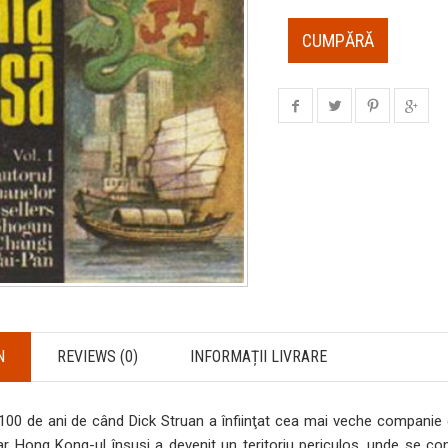
CUMPĂRĂ
N
REVIEWS (0)
INFORMAȚII LIVRARE
 100 de ani de când Dick Struan a înfiinţat cea mai veche compani
Iar Hong Kong-ul însuşi a devenit un teritoriu periculos, unde se co