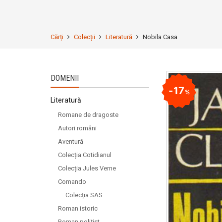
Cărți
Colecții
Literatură
Nobila Casa
DOMENII
17
%
Literatură
Romane de dragoste
Autori români
Aventură
Colecția Cotidianul
Colecția Jules Verne
Comando
Colecția SAS
Roman istoric
Roman polițist