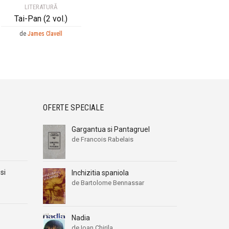
LITERATURĂ
Tai-Pan (2 vol.)
de
James Clavell
OFERTE SPECIALE
Gargantua si Pantagruel
de Francois Rabelais
si
Inchizitia spaniola
de Bartolome Bennassar
Nadia
de Ioan Chirila