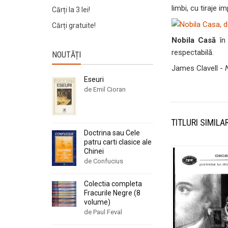
limbi, cu tiraje i
Cărți la 3 lei!
Cărți gratuite!
Nobila Casă
în 
respectabilă.
NOUTĂȚI
James Clavell -
Eseuri
de Emil Cioran
TITLURI SIMILA
Doctrina sau Cele
patru carti clasice ale
Chinei
de Confucius
Colectia completa
Fracurile Negre (8
volume)
de Paul Feval