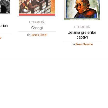
LITERATURĂ
orian
LITERATURĂ
Changi
Jelania greierilor
de
James Clavell
captivi
e
de
Brian Glanville