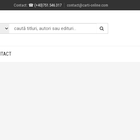
Contact
: ☎ (+40)751.546.317
contact@carti-online.com
NTACT