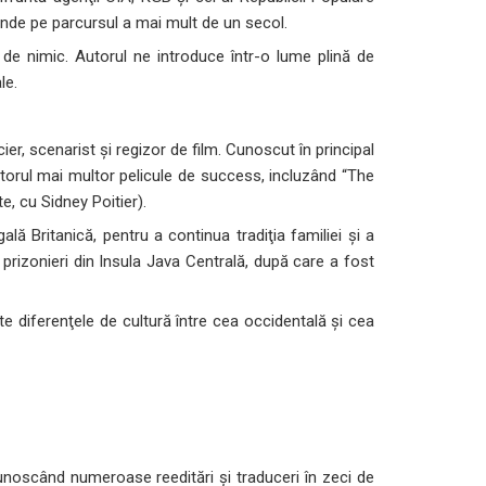
ntinde pe parcursul a mai mult de un secol.
nt de nimic. Autorul ne introduce într-o lume plină de
le.
, scenarist şi regizor de film. Cunoscut în principal
torul mai multor pelicule de success, incluzând “The
e, cu Sidney Poitier).
egală Britanică, pentru a continua tradiţia familiei şi a
e prizonieri din Insula Java Centrală, după care a fost
e diferenţele de cultură între cea occidentală şi cea
unoscând numeroase reeditări şi traduceri în zeci de