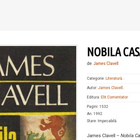
NOBILA CAS
de
James Clavell
Categorie:
Literatură
.
Autor:
James Clavell
.
Editura:
Elit Comentator
Pagini
:
1532
An
:
1992
Stare
:
Impecabilă
James Clavell –
Nobila C