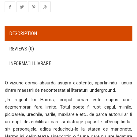
DESCRIPTION
REVIEWS (0)
INFORMAȚII LIVRARE
O viziune comic-absurda asupra existentei, apartinindu-i unuia
dintre maestrii de necontestat ai literaturii underground.
„In regnul lui Harms, corpul uman este supus unor
dezmembrari fara limite. Totul poate fi rupt; capul, miinile,
picioarele, urechile, narile, maxilarele etc., de parca autorul ar fi
un copil dezechilibrat care-si distruge papusile. «Decapitindu-
si» personajele, adica reducindu-le la starea de marionete,
Harms isi delimiteaza sinecdotic o fauna care nu are legatura