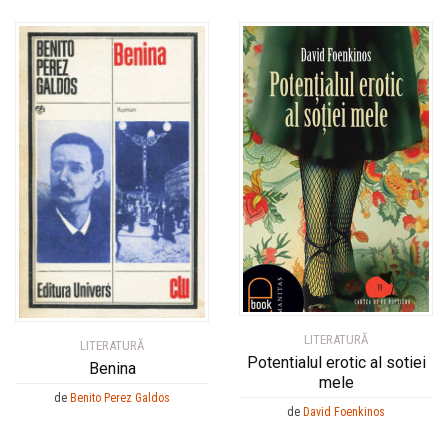
LITERATURĂ
LITERATURĂ
Potentialul erotic al sotiei
Benina
mele
de
Benito Perez Galdos
de
David Foenkinos