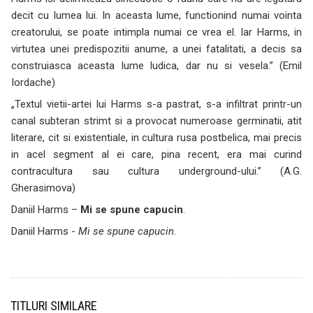
decit cu lumea lui. In aceasta lume, functionind numai vointa
creatorului, se poate intimpla numai ce vrea el. Iar Harms, in
virtutea unei predispozitii anume, a unei fatalitati, a decis sa
construiasca aceasta lume ludica, dar nu si vesela.” (Emil
Iordache)
„Textul vietii-artei lui Harms s-a pastrat, s-a infiltrat printr-un
canal subteran strimt si a provocat numeroase germinatii, atit
literare, cit si existentiale, in cultura rusa postbelica, mai precis
in acel segment al ei care, pina recent, era mai curind
contracultura sau cultura underground-ului.” (A.G.
Gherasimova)
Daniil Harms –
Mi se spune capucin
.
Daniil Harms -
Mi se spune capucin
.
TITLURI SIMILARE