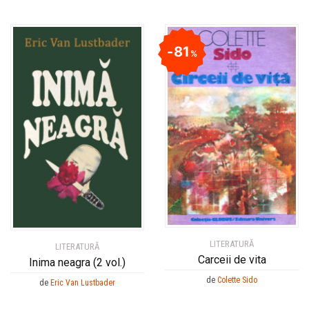
81
%
LITERATURĂ
LITERATURĂ
Carceii de vita
Inima neagra (2 vol.)
de
Colette Sido
de
Eric Van Lustbader