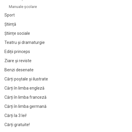
Manuale şcolare
Sport
Știință
Științe sociale
Teatru și dramaturgie
Ediții princeps
Ziare şi reviste
Benzi desenate
Cărți poștale și ilustrate
Cărți în limba engleză
Cărți în limba franceză
Cărți în limba germană
Cărți la 3 lei!
Cărți gratuite!