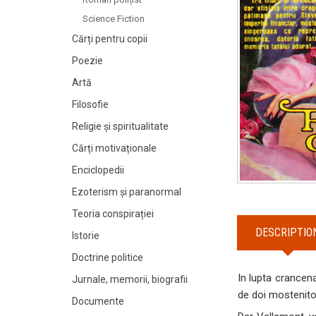
Science Fiction
Cărți pentru copii
Poezie
Artă
Filosofie
Religie și spiritualitate
Cărți motivaționale
Enciclopedii
Ezoterism și paranormal
Teoria conspirației
DESCRIPTIO
Istorie
Doctrine politice
In lupta crancena
Jurnale, memorii, biografii
de doi mostenitori
Documente