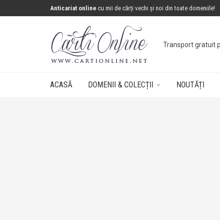
Anticariat online
cu mii de cărți vechi și noi din toate domeniile!
Transport gratuit 
ACASĂ
DOMENII & COLECȚII
NOUTĂȚI