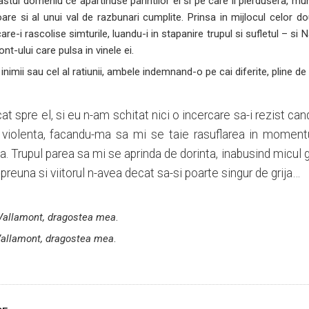
stul domeniu ce apartinuse parintilor ei si pe care il pierdusera, mun
are si al unui val de razbunari cumplite. Prinsa in mijlocul celor do
re-i rascolise simturile, luandu-i in stapanire trupul si sufletul – si
nt-ului care pulsa in vinele ei.
 inimii sau cel al ratiunii, ambele indemnand-o pe cai diferite, pline d
cat spre el, si eu n-am schitat nici o incercare sa-i rezist can
 violenta, facandu-ma sa mi se taie rasuflarea in momentu
a. Trupul parea sa mi se aprinda de dorinta, inabusind micul 
reuna si viitorul n-avea decat sa-si poarte singur de grija…
Vallamont, dragostea mea
.
allamont, dragostea mea
.