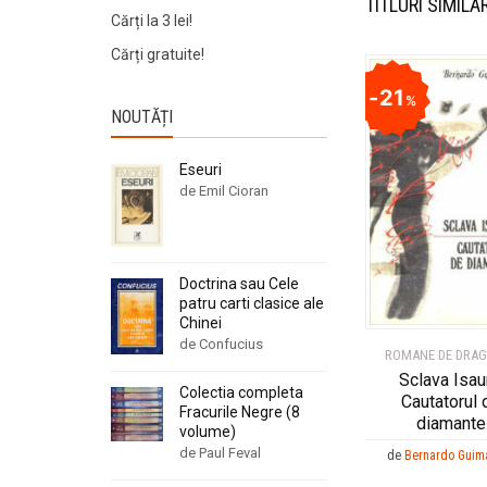
TITLURI SIMILA
Cărți la 3 lei!
Cărți gratuite!
21
%
NOUTĂȚI
Eseuri
de Emil Cioran
Doctrina sau Cele
patru carti clasice ale
Chinei
de Confucius
ROMANE DE DRA
Sclava Isau
Colectia completa
Cautatorul 
Fracurile Negre (8
diamante
volume)
de Paul Feval
de
Bernardo Guim