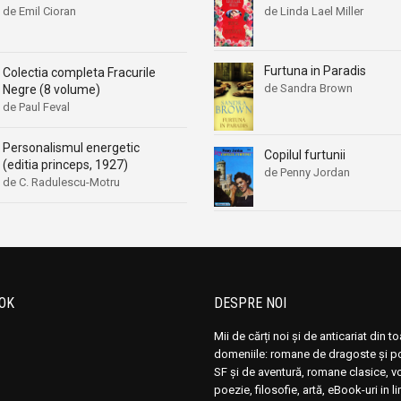
de Emil Cioran
de Linda Lael Miller
Furtuna in Paradis
Colectia completa Fracurile
de Sandra Brown
Negre (8 volume)
de Paul Feval
Personalismul energetic
Copilul furtunii
(editia princeps, 1927)
de Penny Jordan
de C. Radulescu-Motru
OK
DESPRE NOI
Mii de cărți noi și de anticariat din t
domeniile: romane de dragoste și pol
SF și de aventură, romane clasice, 
poezie, filosofie, artă, eBook-uri in 