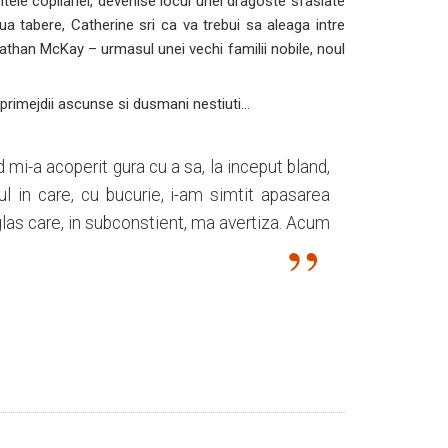
tele copilariei, devenise locul unei dragoste sfasiate
ua tabere, Catherine sri ca va trebui sa aleaga intre
 Nathan McKay – urmasul unei vechi familii nobile, noul
e primejdii ascunse si dusmani nestiuti…
d mi-a acoperit gura cu a sa, la inceput bland,
l in care, cu bucurie, i-am simtit apasarea
glas care, in subconstient, ma avertiza. Acum