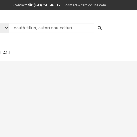
Contact
: ☎ (+40)751.546.317
contact@carti-online.com
NTACT