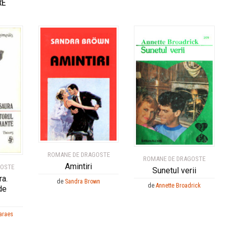
RE
ROMANE DE DRAGOSTE
ROMANE DE DRAGOSTE
Amintiri
GOSTE
Sunetul verii
ra.
de
Sandra Brown
de
Annette Broadrick
de
araes