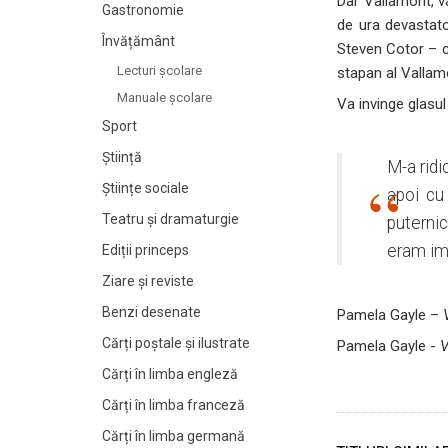
Dar Vallamont, va
Gastronomie
de ura devastato
Învățământ
Steven Cotor – ca
Lecturi şcolare
stapan al Vallamo
Manuale şcolare
Va invinge glasul
Sport
Știință
M-a ridi
Științe sociale
apoi cu
Teatru și dramaturgie
puternic
eram imp
Ediții princeps
Ziare şi reviste
Benzi desenate
Pamela Gayle –
Cărți poștale și ilustrate
Pamela Gayle -
V
Cărți în limba engleză
Cărți în limba franceză
Cărți în limba germană