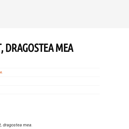
, DRAGOSTEA MEA
te
.
t, dragostea mea
.