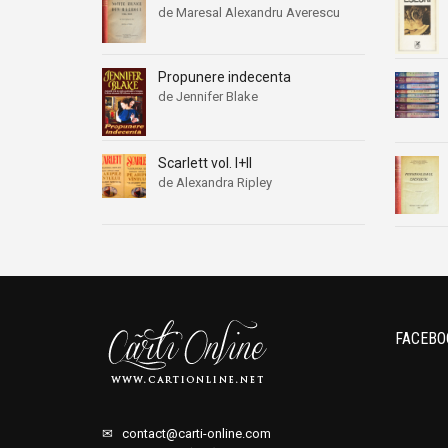
de Maresal Alexandru Averescu
Propunere indecenta
de Jennifer Blake
Scarlett vol. I+II
de Alexandra Ripley
FACEBO
✉
contact@carti-online.com