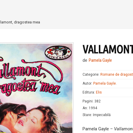
llamont, dragostea mea
VALLAMONT
de
Pamela Gayle
Categorie:
Romane de dragos
Autor:
Pamela Gayle
.
Editura:
Elis
Pagini
:
382
An
:
1994
Stare
:
Impecabilă
Pamela Gayle –
Vallamon