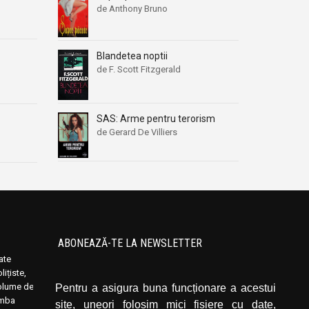
de Anthony Bruno
Blandetea noptii
de F. Scott Fitzgerald
SAS: Arme pentru terorism
de Gerard De Villiers
ABONEAZĂ-TE LA NEWSLETTER
oate
Introduceți adresa dvs. de email și dați click
ițiste,
pe butonul de abonare.
volume de
Pentru a asigura buna funcționare a acestui
limba
site, uneori folosim mici fișiere cu date,