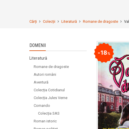
Cărți
Colecții
Literatură
Romane de dragoste
Va
DOMENII
18
%
Literatură
Romane de dragoste
Autori români
Aventură
Colecția Cotidianul
Colecția Jules Verne
Comando
Colecția SAS
Roman istoric
Roman polițist