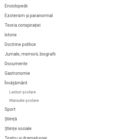
Enciclopedii
Ezoterism și paranormal
Teoria conspirației
Istorie
Doctrine politice
Jurnale, memorii, biografii
Documente
Gastronomie
Învățământ
Lecturi şcolare
Manuale şcolare
Sport
Știință
Științe sociale
Teatru și dramaturgie