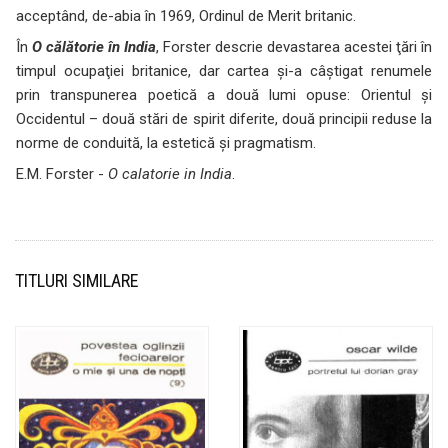
acceptând, de-abia în 1969, Ordinul de Merit britanic.
În
O călătorie în India
, Forster descrie devastarea acestei ţări în
timpul ocupaţiei britanice, dar cartea şi-a câştigat renumele
prin transpunerea poetică a două lumi opuse: Orientul şi
Occidentul – două stări de spirit diferite, două principii reduse la
norme de conduită, la estetică şi pragmatism.
E.M. Forster -
O calatorie in India
.
TITLURI SIMILARE