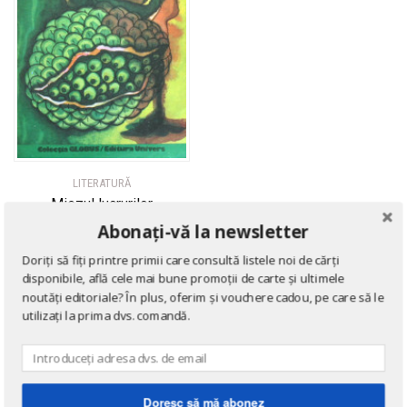
LITERATURĂ
Miezul lucrurilor
Abonați-vă la newsletter
de
Graham Greene
Doriți să fiți printre primii care consultă listele noi de cărți
disponibile, află cele mai bune promoții de carte și ultimele
noutăți editoriale? În plus, oferim și vouchere cadou, pe care să le
utilizați la prima dvs. comandă.
Doresc să mă abonez