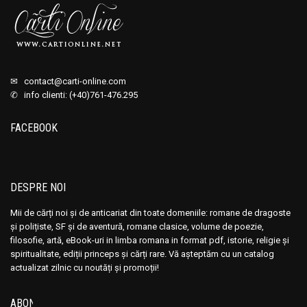
✉
contact@carti-online.com
✆ info clienti: (+40)761-476.295
FACEBOOK
DESPRE NOI
Mii de cărți noi și de anticariat din toate domeniile: romane de dragoste
și polițiste, SF și de aventură, romane clasice, volume de poezie,
filosofie, artă, eBook-uri in limba romana in format pdf, istorie, religie și
spiritualitate, ediții princeps și cărți rare. Vă așteptăm cu un catalog
actualizat zilnic cu noutăți și promoții!
ABONEAZĂ-TE LA NEWSLETTER