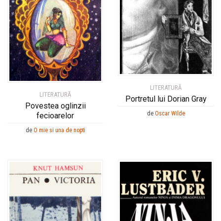
LITERATURĂ
LITERATURĂ
Portretul lui Dorian Gray
Povestea oglinzii
de
Oscar Wilde
fecioarelor
de
O mie si una de nopti