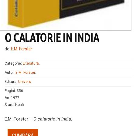
O CALATORIE IN INDIA
de
E.M. Forster
Categorie:
Literatură
.
Autor:
E.M. Forster
.
Editura:
Univers
Pagini
:
356
An
:
1977
Stare
:
Nouă
E.M. Forster –
O calatorie in India
.
CUMPĂRĂ