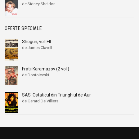
de Sidney Sheldon
OFERTE SPECIALE
Shogun, vol.I+II
de James Clavell
Fratii Karamazov (2 vol.)
de Dostoievski
SAS: Ostaticul din Triunghiul de Aur
de Gerard De Villiers