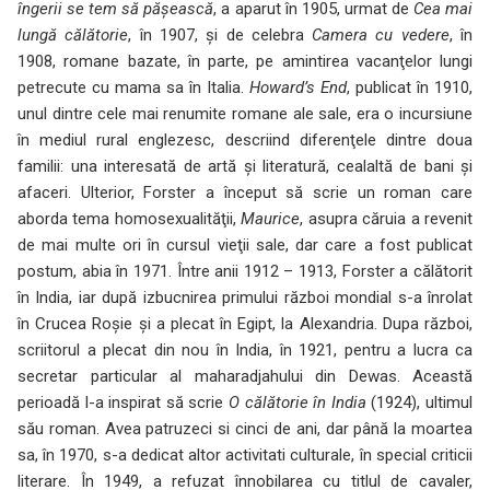
îngerii se tem să păşească
, a aparut în 1905, urmat de
Cea mai
lungă călătorie
, în 1907, şi de celebra
Camera cu vedere
, în
1908, romane bazate, în parte, pe amintirea vacanţelor lungi
petrecute cu mama sa în Italia.
Howard’s End
, publicat în 1910,
unul dintre cele mai renumite romane ale sale, era o incursiune
în mediul rural englezesc, descriind diferenţele dintre doua
familii: una interesată de artă şi literatură, cealaltă de bani şi
afaceri. Ulterior, Forster a început să scrie un roman care
aborda tema homosexualităţii,
Maurice
, asupra căruia a revenit
de mai multe ori în cursul vieţii sale, dar care a fost publicat
postum, abia în 1971. Între anii 1912 – 1913, Forster a călătorit
în India, iar după izbucnirea primului război mondial s-a înrolat
în Crucea Roşie şi a plecat în Egipt, la Alexandria. Dupa război,
scriitorul a plecat din nou în India, în 1921, pentru a lucra ca
secretar particular al maharadjahului din Dewas. Această
perioadă l-a inspirat să scrie
O călătorie în India
(1924), ultimul
său roman. Avea patruzeci si cinci de ani, dar până la moartea
sa, în 1970, s-a dedicat altor activitati culturale, în special criticii
literare. În 1949, a refuzat înnobilarea cu titlul de cavaler,