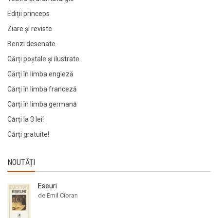
Ediții princeps
Ziare şi reviste
Benzi desenate
Cărți poștale și ilustrate
Cărți în limba engleză
Cărți în limba franceză
Cărți în limba germană
Cărți la 3 lei!
Cărți gratuite!
NOUTĂȚI
Eseuri
de Emil Cioran