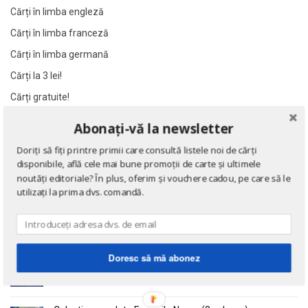
Al James
Al James
Cărți în limba engleză
Al. Alexianu
Al. Alexianu
Cărți în limba franceză
Al. Caprariu
Al. Caprariu
Cărți în limba germană
Al. Dumitrescu
Al. Dumitrescu
Cărți la 3 lei!
Al. Philippide
Al. Philippide
Cărți gratuite!
Al. Piru
Al. Piru
Abonați-vă la newsletter
Alain Besancon
Alain Besancon
NOUTĂȚI
Alain Bombard
Alain Bombard
Doriți să fiți printre primii care consultă listele noi de cărți
disponibile, află cele mai bune promoții de carte și ultimele
Alain Danielou
Alain Danielou
Eseuri
noutăți editoriale? În plus, oferim și vouchere cadou, pe care să le
de Emil Cioran
Alain Lallemand
Alain Lallemand
utilizați la prima dvs. comandă.
Alain Lesage
Alain Lesage
Alain Manevy
Alain Manevy
Doctrina sau Cele patru carti clasice ale Chinei
Alan Bullock
Alan Bullock
de Confucius
Doresc să mă abonez
Alan Butler
Alan Butler
Alan Dean Foster
Alan Dean Foster