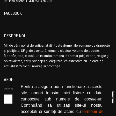
✆ info clienti: (+40)761-476.295
Ana Maria Marin
Ana Maria Marin
Anais Nin
Anais Nin
FACEBOOK
Anatole France
Anatole France
Anatoli Ribakov
Anatoli Ribakov
Anatolie Panis
Anatolie Panis
DESPRE NOI
Anca Dan
Anca Dan
Mii de cărți noi și de anticariat din toate domeniile: romane de dragoste
Andocide
Andocide
și polițiste, SF și de aventură, romane clasice, volume de poezie,
Andre Bejin
Andre Bejin
filosofie, artă, eBook-uri in limba romana in format pdf, istorie, religie și
spiritualitate, ediții princeps și cărți rare. Vă așteptăm cu un catalog
Andre Castelot
Andre Castelot
actualizat zilnic cu noutăți și promoții!
Andre Clot
Andre Clot
Andre Felibien
Andre Felibien
ABONEAZĂ-TE LA NEWSLETTER
Andre Leroi-Gourhan
Andre Leroi-Gourhan
Pentru a asigura buna funcționare a acestui
Introduceți adresa dvs. de email și dați click pe butonul de abonare.
Andre Malraux
Andre Malraux
site, uneori folosim mici fișiere cu date,
cunoscute sub numele de
cookie
-uri.
Andre Maurois
Andre Maurois
Continuând să utilizați site-ul nostru,
Andre Miquel
Andre Miquel
acceptați și sunteți de acord cu
termenii de
Andre Theuriet
Andre Theuriet