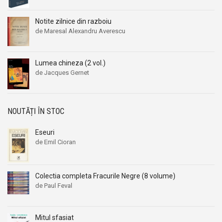
Aleksandr Beleaev
Aleksandr Beleaev
Notite zilnice din razboiu
Alessandro Parronchi
Alessandro Parronchi
de Maresal Alexandru Averescu
Alex Mihai Stoenescu
Alex Mihai Stoenescu
Alexandr Soljenitin
Alexandr Soljenitin
Lumea chineza (2 vol.)
Alexandra Jones
Alexandra Jones
de Jacques Gernet
Alexandra Mosneaga
Alexandra Mosneaga
Alexandra Ripley
Alexandra Ripley
Alexandre Dumas
Alexandre Dumas
NOUTĂȚI ÎN STOC
Alexandre Dumas fiul
Alexandre Dumas fiul
Eseuri
Alexandre Koyre
Alexandre Koyre
de Emil Cioran
Alexandrian
Alexandrian
Alexandru Balaci
Alexandru Balaci
Colectia completa Fracurile Negre (8 volume)
Alexandru Busuioceanu
Alexandru Busuioceanu
de Paul Feval
Alexandru Dobos
Alexandru Dobos
Alexandru Elian
Alexandru Elian
Mitul sfasiat