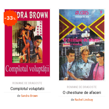
33
%
ROMANE DE DRAGOSTE
ROMANE DE DRAGOSTE
Complotul voluptatii
O chestiune de afaceri
de
Sandra Brown
de
Rachel Lindsay