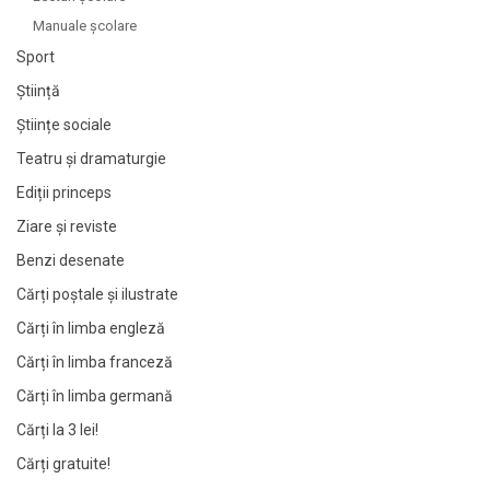
Manuale şcolare
Sport
Știință
Științe sociale
Teatru și dramaturgie
Ediții princeps
Ziare şi reviste
Benzi desenate
Cărți poștale și ilustrate
Cărți în limba engleză
Cărți în limba franceză
Cărți în limba germană
Cărți la 3 lei!
Cărți gratuite!