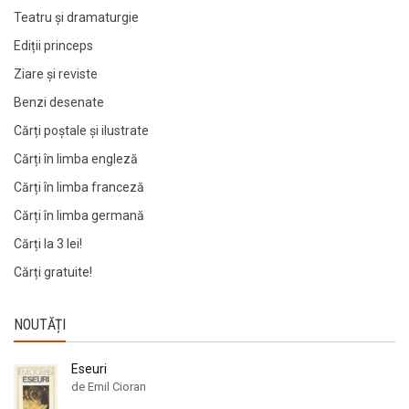
Teatru și dramaturgie
Ediții princeps
Ziare şi reviste
Benzi desenate
Cărți poștale și ilustrate
Cărți în limba engleză
Cărți în limba franceză
Cărți în limba germană
Cărți la 3 lei!
Cărți gratuite!
NOUTĂȚI
Eseuri
de Emil Cioran