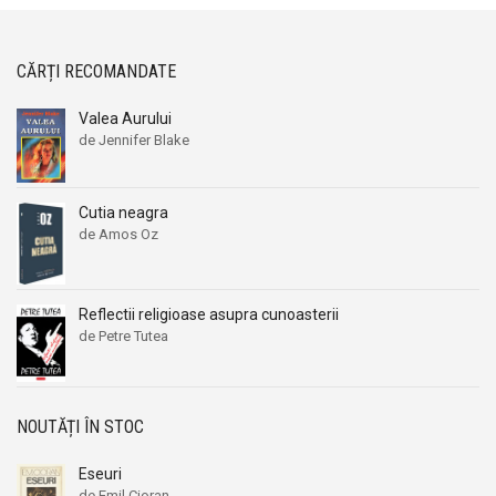
CĂRȚI RECOMANDATE
Valea Aurului
de Jennifer Blake
Cutia neagra
de Amos Oz
Reflectii religioase asupra cunoasterii
de Petre Tutea
NOUTĂȚI ÎN STOC
Eseuri
de Emil Cioran