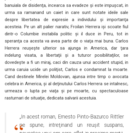
banuiala de disidenţa, incearca sa evadeze şi este impuşcat, in
urma sa ramanand un caiet in care sunt notate ideile sale
despre libertatea de expresie a individului şi importanţa
acesteia. Pe un alt palier narativ, Froilan Herrera işi scoate fiul
dintr-o Columbie instabila politic şi il duce in Peru, tot in
speranţa ca acesta va avea parte de o viaţa mai buna. Carlos
Herrera reuşeşte ulterior sa ajunga in America, dar ţara
indelung visata, a libertaţii şi a tuturor posibilitaţilor, se
dovedeşte a fi un miraj, caci din cauza unui accident stupid, in
urma caruia ucide un poliţist, Carlos e condamnat la moarte.
Cand destinele Mirelei Moldovan, ajunsa intre timp o avocata
celebra in America, şi al deţinutului Carlos Herrera se intalnesc,
urmeaza o lupta pe viaţa şi pe moarte, cu spectaculoase
rasturnari de situaţie, dedicata salvarii acestuia.
„In acest roman, Ernesto Pinto-Bazurco Rittler
ne spune, intreţinand un reuşit suspans,