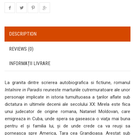
DESCRIPTION
REVIEWS (0)
INFORMAȚII LIVRARE
La granita dintre scrierea autobiografica si fictiune, romanul
Intalnire in Paradis
reuneste marturiile cutremuratoare ale unor
personaje implicate in istoria tumultuoasa a ţarilor aflate sub
dictatura in ultimele decenii ale secolului XX: Mirela este fiica
unui judecator de origine romana, Nataniel Moldovan, care
emigreaza in Cuba, unde spera sa gaseasca o viaţa mai buna
pentru el şi familia lui, şi de unde crede ca va reuşi sa
porneasca spre America, Tara cea Grandioasa. Arestat sub