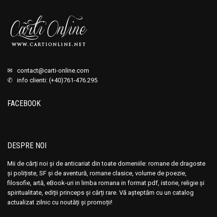
✉
contact@carti-online.com
✆ info clienti: (+40)761-476.295
FACEBOOK
DESPRE NOI
Mii de cărți noi și de anticariat din toate domeniile: romane de dragoste
și polițiste, SF și de aventură, romane clasice, volume de poezie,
filosofie, artă, eBook-uri in limba romana in format pdf, istorie, religie și
spiritualitate, ediții princeps și cărți rare. Vă așteptăm cu un catalog
actualizat zilnic cu noutăți și promoții!