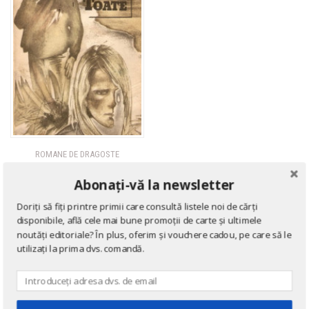
ROMANE DE DRAGOSTE
Mai presus de toate
Abonați-vă la newsletter
de
Eric Knight
Doriți să fiți printre primii care consultă listele noi de cărți
disponibile, află cele mai bune promoții de carte și ultimele
noutăți editoriale? În plus, oferim și vouchere cadou, pe care să le
utilizați la prima dvs. comandă.