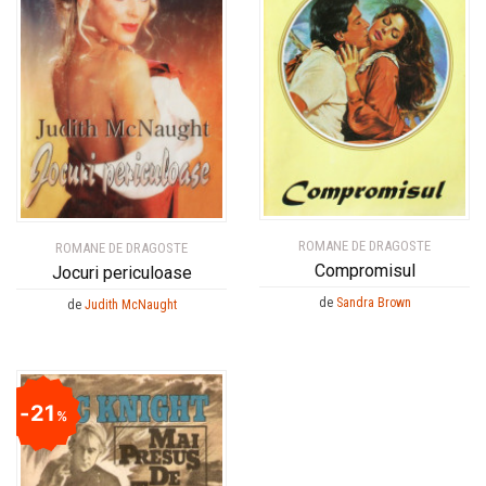
ROMANE DE DRAGOSTE
ROMANE DE DRAGOSTE
Compromisul
Jocuri periculoase
de
Sandra Brown
de
Judith McNaught
21
%