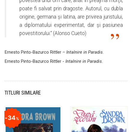
povestea unui om care, aflat in preajma morţii,
poate fi salvat prin dragoste. Autorul, cu dubla
origine, germana şi latina, are privirea juristului,
a diplomatului experimentat, dar şi pasiunea
povestitorului.“ (Alonso Cueto)
Ernesto Pinto-Bazurco Rittler –
Intalnire in Paradis
.
Ernesto Pinto-Bazurco Rittler -
Intalnire in Paradis
.
TITLURI SIMILARE
34
%